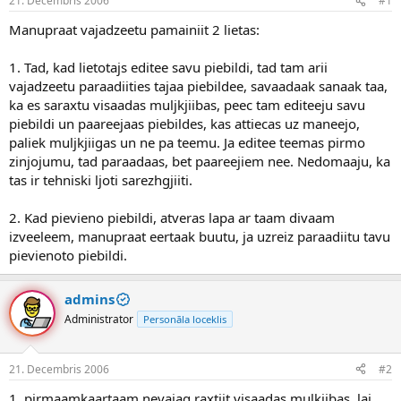
21. Decembris 2006
#1
n
a
a
t
Manupraat vajadzeetu pamainiit 2 lietas:
u
u
z
m
1. Tad, kad lietotajs editee savu piebildi, tad tam arii
s
s
vajadzeetu paraadiities tajaa piebildee, savaadaak sanaak taa,
ā
c
ka es saraxtu visaadas muljkjiibas, peec tam editeeju savu
ē
piebildi un paareejaas piebildes, kas attiecas uz maneejo,
j
paliek muljkjiigas un ne pa teemu. Ja editee teemas pirmo
s
zinjojumu, tad paraadaas, bet paareejiem nee. Nedomaaju, ka
tas ir tehniski ljoti sarezhgjiiti.
2. Kad pievieno piebildi, atveras lapa ar taam divaam
izveeleem, manupraat eertaak buutu, ja uzreiz paraadiitu tavu
pievienoto piebildi.
admins
Administrator
Personāla loceklis
21. Decembris 2006
#2
1. pirmaamkaartaam nevajag raxtiit visaadas mulkiibas, lai