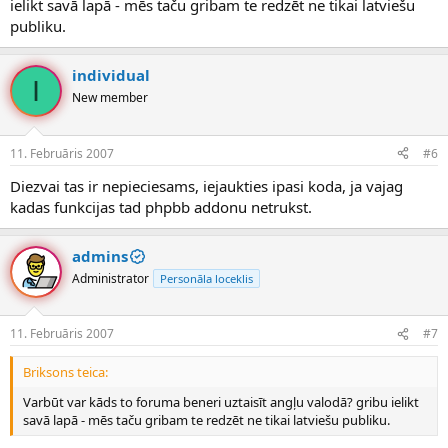
ielikt savā lapā - mēs taču gribam te redzēt ne tikai latviešu
publiku.
individual
I
New member
11. Februāris 2007
#6
Diezvai tas ir nepieciesams, iejaukties ipasi koda, ja vajag
kadas funkcijas tad phpbb addonu netrukst.
admins
Administrator
Personāla loceklis
11. Februāris 2007
#7
Briksons teica:
Varbūt var kāds to foruma beneri uztaisīt angļu valodā? gribu ielikt
savā lapā - mēs taču gribam te redzēt ne tikai latviešu publiku.