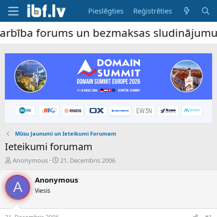
Pieslēgties
Reģistrēties
a forums un bezmaksas sludinājumu dēlis –
Mūsu Jaunumi un Ieteikumi Forumam
Ieteikumi forumam
P
S
Anonymous
21. Decembris 2006
a
ā
v
k
Anonymous
A
e
u
Viesis
d
m
i
a
e
d