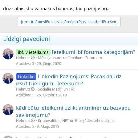
driz sataisishu vairaakus banerus, tad pazinjoshu...
Jums ir jāpieslēdzas vai jāreģistrējas, lai atbildētu šeit.
Līdzīgi pavedieni
Ieteikumi ibf foruma kategorijām?
ibf.lv ieteikums
Helmuts
Mūsu Jaunumi un Ieteikumi Forumam
Atbildes
0
29. Jūnijs 2020
Linkedin Paziņojums: Pārāk daudz
Linkedin
izsūtīti ielūgumi. Ieteikumi?
Helmuts
Sociālie Mediji un Tīkli
Atbildes
1
25. Oktobris 2019
kādi būtu ieteikumi uzlikt antminer uz bezvadu
savienojumu?
Helmuts
Kriptovalūtas, NFT un Blokķēdes tehnoloģijas
Atbildes
5
9. Maijs 2018