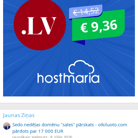
Jaunas Ziņas
Sedo nedēļas domēnu "sales" pārskats - olkiluoto.com
pārdots par 17 000 EUR
Jaunākais: Helmuts
8. Jūlijs 2026