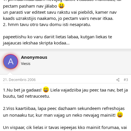
pectam pasham nav jālabo
un parasti var editeet savu rakstu vai piebildi, kamer nav
kaads uzrakstijis naakamo, jo pectam vairs nevar itkaa.
2. hmm tavu otro tavu domu isti nesapratu.
papeetiishu ko varu dariit lietas labaa, kutgan liekas te
jaajaucas iekshaa skripta kodaa...
Anonymous
A
Viesis
21. Decembris 2006
#3
1.Nu bet ja gadaas!
Liela vajadziiba jau peec taa nav, bet ja
buutu, tad netrauceetu.
2.Viss kaartiibaa, lapa peec dazhaam sekundeem refreshojas
un nonaaku tur, kur man vajag un neko nevajag mainiit!
Un vispaar, cik lielas ir tavas iepeejas kko mainiit forumaa, vai