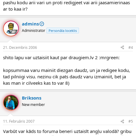
pashu kodu arii vari un proti redigjeet vai arii jaasamierinaas
ar to kaa ir?
admins
Administrator
Personāla loceklis
21. Decembris 2006
#4
shito lapu var uztaisiit kaut par draugiem.lv 2 :mrgreen:
kopsummaa varu mainiit diezgan daudz, un ja redigee kodu,
tad pilniigi visu. nezinu cik pats daudz varu izmainiit, bet ja
kas man ir cilveeks kas to var 8)
Briksons
New member
11. Februāris 2007
#5
Varbūt var kāds to foruma beneri uztaisīt angļu valodā? gribu