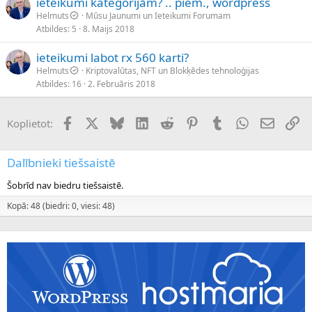
ieteikumi kategorijām? .. piem., wordpress
Helmuts
Mūsu Jaunumi un Ieteikumi Forumam
Atbildes
5
8. Maijs 2018
ieteikumi labot rx 560 karti?
Helmuts
Kriptovalūtas, NFT un Blokķēdes tehnoloģijas
Atbildes
16
2. Februāris 2018
Facebook
X (Twitter)
Bluesky
LinkedIn
Reddit
Pinterest
Tumblr
WhatsApp
E-pasts
Sai
Koplietot:
Dalībnieki tiešsaistē
Šobrīd nav biedru tiešsaistē.
Kopā: 48 (biedri: 0, viesi: 48)