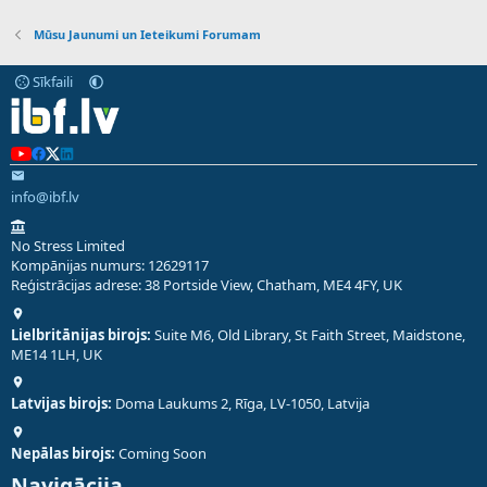
Mūsu Jaunumi un Ieteikumi Forumam
Sīkfaili
info@ibf.lv
No Stress Limited
Kompānijas numurs: 12629117
Reģistrācijas adrese: 38 Portside View, Chatham, ME4 4FY, UK
Lielbritānijas birojs:
Suite M6, Old Library, St Faith Street, Maidstone,
ME14 1LH, UK
Latvijas birojs:
Doma Laukums 2, Rīga, LV-1050, Latvija
Nepālas birojs:
Coming Soon
Navigācija