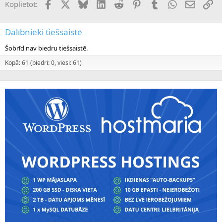
Facebook
X (Twitter)
Bluesky
LinkedIn
Reddit
Pinterest
Tumblr
WhatsApp
E-pasts
Sai
Koplietot:
Dalībnieki tiešsaistē
Šobrīd nav biedru tiešsaistē.
Kopā: 61 (biedri: 0, viesi: 61)