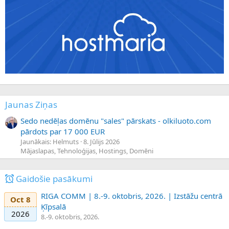
Jaunas Ziņas
Sedo nedēļas domēnu "sales" pārskats - olkiluoto.com
pārdots par 17 000 EUR
Jaunākais: Helmuts
8. Jūlijs 2026
Mājaslapas, Tehnoloģijas, Hostings, Domēni
Gaidošie pasākumi
RIGA COMM | 8.-9. oktobris, 2026. | Izstāžu centrā
Oct 8
Ķīpsalā
2026
8.-9. oktobris, 2026.