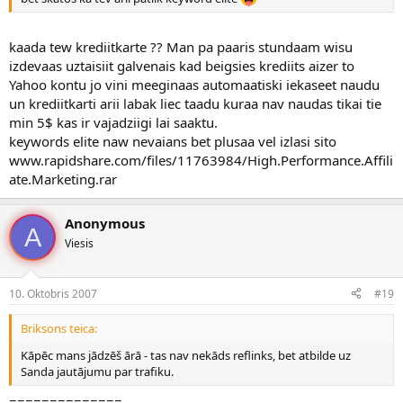
kaada tew krediitkarte ?? Man pa paaris stundaam wisu
izdevaas uztaisiit galvenais kad beigsies krediits aizer to
Yahoo kontu jo vini meeginaas automaatiski iekaseet naudu
un krediitkarti arii labak liec taadu kuraa nav naudas tikai tie
min 5$ kas ir vajadziigi lai saaktu.
keywords elite naw nevaians bet plusaa vel izlasi sito
www.rapidshare.com/files/11763984/High.Performance.Affili
ate.Marketing.rar
Anonymous
A
Viesis
10. Oktobris 2007
#19
Briksons teica:
Kāpēc mans jādzēš ārā - tas nav nekāds reflinks, bet atbilde uz
Sanda jautājumu par trafiku.
==============