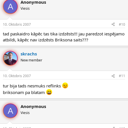
Anonymous
A
Viesis
10. Oktobris 2007
#10
tad paskaidro kāpēc tas tika izdzēsts!!! jau paredzot iespējamo
atbildi, kāpēc nav izdzēsts Briksona saits???
skrachs
New member
10. Oktobris 2007
#11
tur bija tads nesmuks reflinks
briksonam pa blatam
Anonymous
A
Viesis