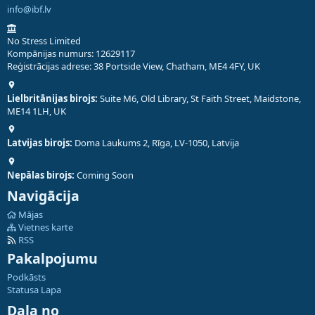
info@ibf.lv
No Stress Limited
Kompānijas numurs: 12629117
Reģistrācijas adrese: 38 Portside View, Chatham, ME4 4FY, UK
Lielbritānijas birojs:
Suite M6, Old Library, St Faith Street, Maidstone,
ME14 1LH, UK
Latvijas birojs:
Doma Laukums 2, Rīga, LV-1050, Latvija
Nepālas birojs:
Coming Soon
Navigācija
Mājas
Vietnes karte
RSS
Pakalpojumu
Podkāsts
Statusa Lapa
Daļa no