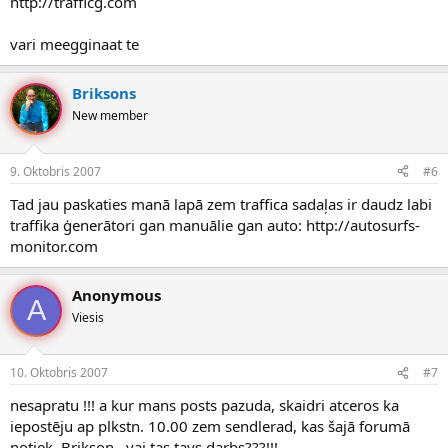
http://trafficg.com
vari meegginaat te
Briksons
New member
9. Oktobris 2007
#6
Tad jau paskaties manā lapā zem traffica sadaļas ir daudz labi
traffika ģenerātori gan manuālie gan auto: http://autosurfs-
monitor.com
Anonymous
A
Viesis
10. Oktobris 2007
#7
nesapratu !!! a kur mans posts pazuda, skaidri atceros ka
iepostēju ap plkstn. 10.00 zem sendlerad, kas šajā forumā
notiek, Brikson , vai tas tavs darbs???!!!