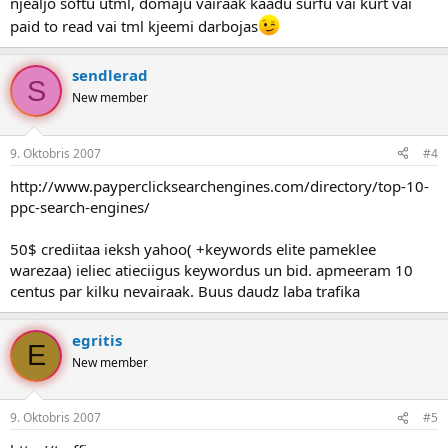
njealjo softu utml, domaju vairaak kaadu surfu vai kurt vai
paid to read vai tml kjeemi darbojas
sendlerad
S
New member
9. Oktobris 2007
#4
http://www.payperclicksearchengines.com/directory/top-10-
ppc-search-engines/
50$ crediitaa ieksh yahoo( +keywords elite pameklee
warezaa) ieliec atieciigus keywordus un bid. apmeeram 10
centus par kilku nevairaak. Buus daudz laba trafika
egritis
E
New member
9. Oktobris 2007
#5