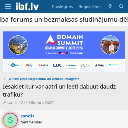
Pieslēgties
Reģistrēties
ms un bezmaksas sludinājumu dēlis – dalīb
Online Uzņēmējdarbība un Biznesa Izaugsme
Iesakiet kur var aatri un leeti dabuut daudz
trafiku?
P
S
sandis
9. Oktobris 2007
a
ā
v
k
sandis
e
u
S
New member
d
m
i
a