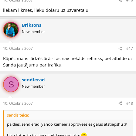
10. Oktobris 2007
#16
liekam likmes, lieku dolaru uz uzvaretaju
Briksons
New member
10. Oktobris 2007
#17
Kāpēc mans jādzēš ārā - tas nav nekāds reflinks, bet atbilde uz
Sanda jautājumu par trafiku.
sendlerad
S
New member
10. Oktobris 2007
#18
sandis teica:
paldies, sendlerad, yahoo kameer approvees es galus atstiepshu ;P
bet skatos ka tev arii patiik keyword elite