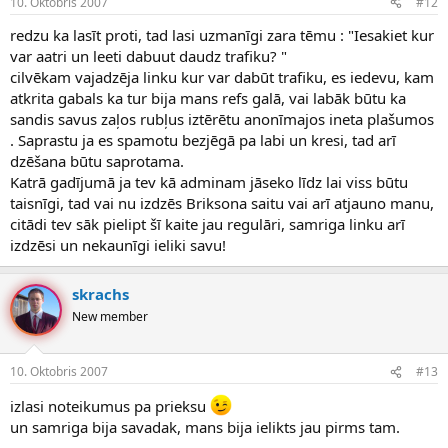
10. Oktobris 2007
#12
redzu ka lasīt proti, tad lasi uzmanīgi zara tēmu : "Iesakiet kur
var aatri un leeti dabuut daudz trafiku? "
cilvēkam vajadzēja linku kur var dabūt trafiku, es iedevu, kam
atkrita gabals ka tur bija mans refs galā, vai labāk būtu ka
sandis savus zaļos rubļus iztērētu anonīmajos ineta plašumos
. Saprastu ja es spamotu bezjēgā pa labi un kresi, tad arī
dzēšana būtu saprotama.
Katrā gadījumā ja tev kā adminam jāseko līdz lai viss būtu
taisnīgi, tad vai nu izdzēs Briksona saitu vai arī atjauno manu,
citādi tev sāk pielipt šī kaite jau regulāri, samriga linku arī
izdzēsi un nekaunīgi ieliki savu!
skrachs
New member
10. Oktobris 2007
#13
izlasi noteikumus pa prieksu
un samriga bija savadak, mans bija ielikts jau pirms tam.