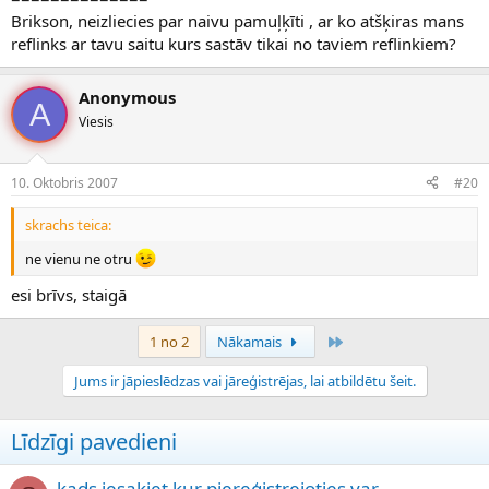
Brikson, neizliecies par naivu pamuļķīti , ar ko atšķiras mans
reflinks ar tavu saitu kurs sastāv tikai no taviem reflinkiem?
Anonymous
A
Viesis
10. Oktobris 2007
#20
skrachs teica:
ne vienu ne otru
esi brīvs, staigā
Pēdējais
1 no 2
Nākamais
Jums ir jāpieslēdzas vai jāreģistrējas, lai atbildētu šeit.
Līdzīgi pavedieni
kads iesakiet kur piereģistrejoties var...