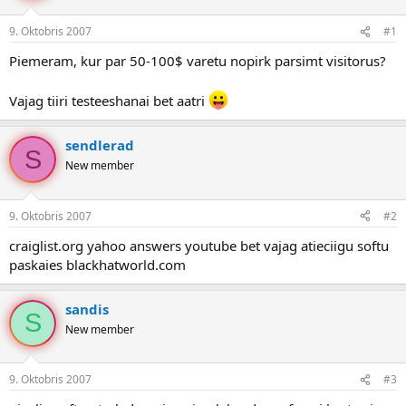
e
d
9. Oktobris 2007
#1
n
a
a
t
Piemeram, kur par 50-100$ varetu nopirk parsimt visitorus?
u
u
z
m
s
s
Vajag tiiri testeeshanai bet aatri
ā
c
sendlerad
ē
S
j
New member
s
9. Oktobris 2007
#2
craiglist.org yahoo answers youtube bet vajag atieciigu softu
paskaies blackhatworld.com
sandis
S
New member
9. Oktobris 2007
#3