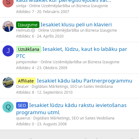
S
sintija
Online Uzņēmējdarbība un Biznesa Izaugsme
Atbildes
7
20. Februāris 2007
Iesakiet klusu peli un klavieri
Izaugsme
Helmuts
Online Uzņēmējdarbība un Biznesa Izaugsme
Atbildes
6
24. Aprīlis 2020
Iesakiet, lūdzu, kaut ko labāku par
Uzsākšana
J
PTC
jumpsmoker
Online Uzņēmējdarbība un Biznesa Izaugsme
Atbildes
4
23. Oktobris 2009
Iesakiet kādu labu Partnerprogrammu
Affiliate
DeaLer
Digitālais Mārketings, SEO un Saites Veidošana
Atbildes
8
12. Septembris 2010
Iesakiet lūdzu kādu rakstu ievietošanas
SEO
Q
programmu utml.
quaerus
Digitālais Mārketings, SEO un Saites Veidošana
Atbildes
0
23. Augusts 2008