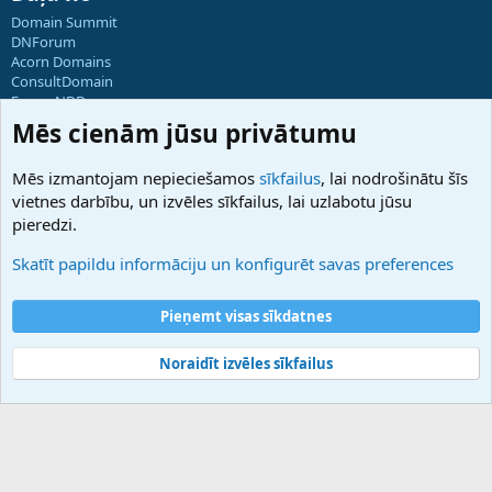
Domain Summit
DNForum
Acorn Domains
ConsultDomain
ForumNDD
Domainforum.ro
Mēs cienām jūsu privātumu
27.be
NamesLot
Mēs izmantojam nepieciešamos
sīkfailus
, lai nodrošinātu šīs
Hostmaria
vietnes darbību, un izvēles sīkfailus, lai uzlabotu jūsu
Atbalsts
pieredzi.
Sazinieties ar mums
Palīdzība
Skatīt papildu informāciju un konfigurēt savas preferences
Noteikumi un nosacījumi
Privātuma politika
Pieņemt visas sīkdatnes
Noraidīt izvēles sīkfailus
®
Community platform by XenForo
© 2010-2025 XenForo Ltd.