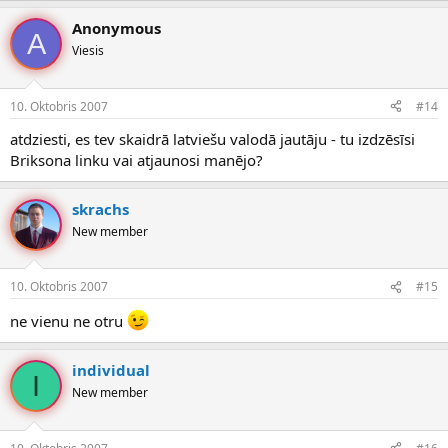
Anonymous
A
Viesis
10. Oktobris 2007
#14
atdziesti, es tev skaidrā latviešu valodā jautāju - tu izdzēsīsi
Briksona linku vai atjaunosi manējo?
skrachs
New member
10. Oktobris 2007
#15
ne vienu ne otru
individual
I
New member