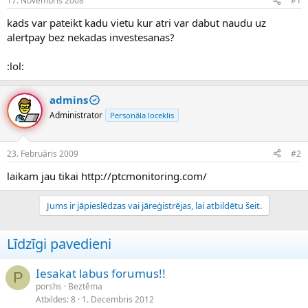
17. Novembris 2008
#1
n
a
a
t
kads var pateikt kadu vietu kur atri var dabut naudu uz
u
u
alertpay bez nekadas investesanas?
z
m
s
s
:lol:
ā
c
ē
admins
j
Administrator
Personāla loceklis
s
23. Februāris 2009
#2
laikam jau tikai http://ptcmonitoring.com/
Jums ir jāpieslēdzas vai jāreģistrējas, lai atbildētu šeit.
Līdzīgi pavedieni
Iesakat labus forumus!!
P
porshs
Beztēma
Atbildes
8
1. Decembris 2012