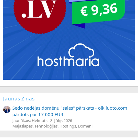
Jaunas Ziņas
Sedo nedēļas domēnu "sales" pārskats - olkiluoto.com
pārdots par 17 000 EUR
Jaunākais: Helmuts
8. Jūlijs 2026
Mājaslapas, Tehnoloģijas, Hostings, Domēni