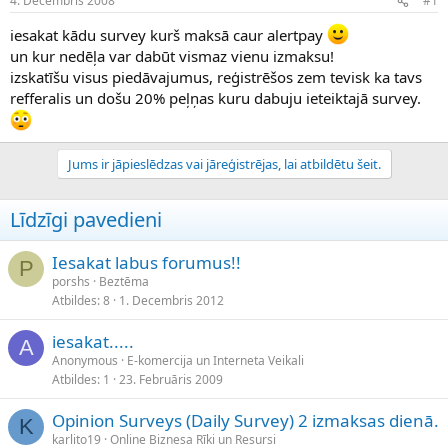
4. Decembris 2008
#1
n
a
a
t
iesakat kādu survey kurš maksā caur alertpay
u
u
un kur nedēļa var dabūt vismaz vienu izmaksu!
z
m
izskatīšu visus piedāvajumus, reģistrēšos zem tevisk ka tavs
s
s
refferalis un došu 20% peļņas kuru dabuju ieteiktajā survey.
ā
c
ē
j
Jums ir jāpieslēdzas vai jāreģistrējas, lai atbildētu šeit.
s
Līdzīgi pavedieni
Iesakat labus forumus!!
P
porshs
Beztēma
Atbildes
8
1. Decembris 2012
iesakat.....
A
Anonymous
E-komercija un Interneta Veikali
Atbildes
1
23. Februāris 2009
Opinion Surveys (Daily Survey) 2 izmaksas dienā.
K
karlito19
Online Biznesa Rīki un Resursi