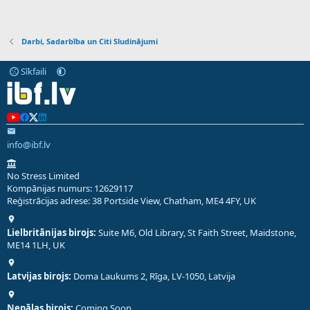
Darbi, Sadarbība un Citi Sludinājumi
Sīkfaili
info@ibf.lv
No Stress Limited
Kompānijas numurs: 12629117
Reģistrācijas adrese: 38 Portside View, Chatham, ME4 4FY, UK
Lielbritānijas birojs:
Suite M6, Old Library, St Faith Street, Maidstone,
ME14 1LH, UK
Latvijas birojs:
Doma Laukums 2, Rīga, LV-1050, Latvija
Nepālas birojs:
Coming Soon