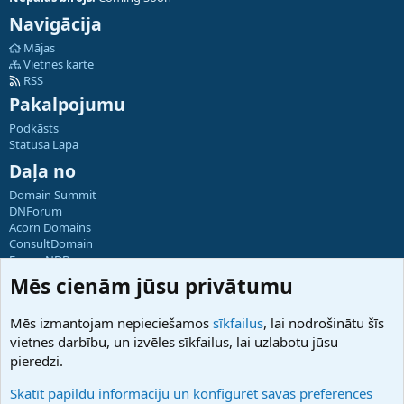
Navigācija
Mājas
Vietnes karte
RSS
Pakalpojumu
Podkāsts
Statusa Lapa
Daļa no
Domain Summit
DNForum
Acorn Domains
ConsultDomain
ForumNDD
Domainforum.ro
Mēs cienām jūsu privātumu
27.be
NamesLot
Mēs izmantojam nepieciešamos
sīkfailus
, lai nodrošinātu šīs
Hostmaria
vietnes darbību, un izvēles sīkfailus, lai uzlabotu jūsu
Atbalsts
pieredzi.
Sazinieties ar mums
Palīdzība
Skatīt papildu informāciju un konfigurēt savas preferences