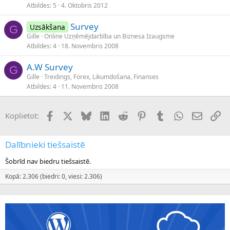
Atbildes
5
4. Oktobris 2012
Survey
Uzsākšana
G
Gille
Online Uzņēmējdarbība un Biznesa Izaugsme
Atbildes
4
18. Novembris 2008
A.W Survey
G
Gille
Treidings, Forex, Likumdošana, Finanses
Atbildes
4
11. Novembris 2008
Facebook
X (Twitter)
Bluesky
LinkedIn
Reddit
Pinterest
Tumblr
WhatsApp
E-pasts
Sai
Koplietot:
Dalībnieki tiešsaistē
Šobrīd nav biedru tiešsaistē.
Kopā: 2.306 (biedri: 0, viesi: 2.306)