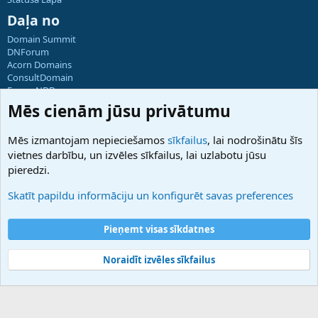
Daļa no
Domain Summit
DNForum
Acorn Domains
ConsultDomain
ForumNDD
Domainforum.ro
Mēs cienām jūsu privātumu
27.be
NamesLot
Mēs izmantojam nepieciešamos
sīkfailus
, lai nodrošinātu šīs
Hostmaria
vietnes darbību, un izvēles sīkfailus, lai uzlabotu jūsu
Atbalsts
pieredzi.
Sazinieties ar mums
Palīdzība
Skatīt papildu informāciju un konfigurēt savas preferences
Noteikumi un nosacījumi
Privātuma politika
Pieņemt visas sīkdatnes
Noraidīt izvēles sīkfailus
®
Community platform by XenForo
© 2010-2025 XenForo Ltd.