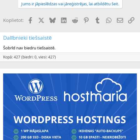
Jums ir jāpieslēdzas vai jāreģistrējas, lai atbildētu šeit.
Facebook
X (Twitter)
Bluesky
LinkedIn
Reddit
Pinterest
Tumblr
WhatsApp
E-pasts
Sai
Koplietot:
Dalībnieki tiešsaistē
Šobrīd nav biedru tiešsaistē.
Kopā: 427 (biedri: 0, viesi: 427)