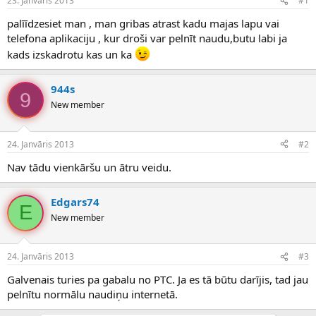
23. Janvāris 2013
#1
n
a
a
t
palīīdzesiet man , man gribas atrast kadu majas lapu vai
u
u
telefona aplikaciju , kur droši var pelnīt naudu,butu labi ja
z
m
kads izskadrotu kas un ka
s
s
ā
c
944s
ē
9
New member
j
s
24. Janvāris 2013
#2
Nav tādu vienkāršu un ātru veidu.
Edgars74
E
New member
24. Janvāris 2013
#3
Galvenais turies pa gabalu no PTC. Ja es tā būtu darījis, tad jau
pelnītu normālu naudiņu internetā.