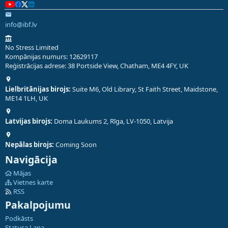
info@ibf.lv
No Stress Limited
Kompānijas numurs: 12629117
Reģistrācijas adrese: 38 Portside View, Chatham, ME4 4FY, UK
Lielbritānijas birojs:
Suite M6, Old Library, St Faith Street, Maidstone,
ME14 1LH, UK
Latvijas birojs:
Doma Laukums 2, Rīga, LV-1050, Latvija
Nepālas birojs:
Coming Soon
Navigācija
Mājas
Vietnes karte
RSS
Pakalpojumu
Podkāsts
Statusa Lapa