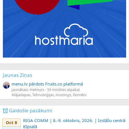
Jaunas Ziņas
menu.lv pārdots Fruits.co platformā
Jaunākais: Helmuts
33 minūtes atpakaļ
Mājaslapas, Tehnoloģijas, Hostings, Domēni
Gaidošie pasākumi
RIGA COMM | 8.-9. oktobris, 2026. | Izstāžu centrā
Oct 8
Ķīpsalā