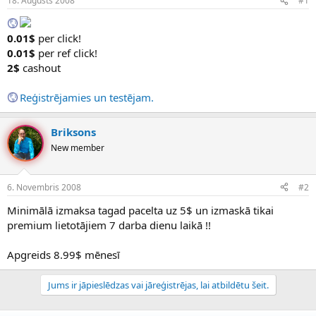
18. Augusts 2008
#1
n
a
a
t
u
u
0.01$
per click!
z
m
0.01$
per ref click!
s
s
2$
cashout
ā
c
ē
Reģistrējamies un testējam.
j
s
Briksons
New member
6. Novembris 2008
#2
Minimālā izmaksa tagad pacelta uz 5$ un izmaskā tikai
premium lietotājiem 7 darba dienu laikā !!
Apgreids 8.99$ mēnesī
Jums ir jāpieslēdzas vai jāreģistrējas, lai atbildētu šeit.