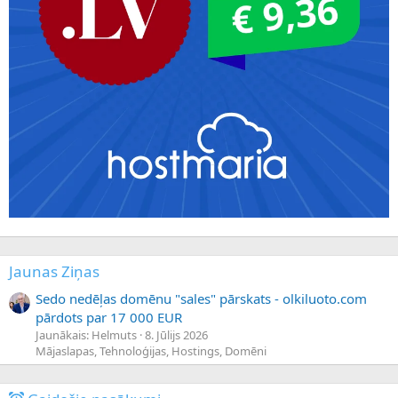
Jaunas Ziņas
Sedo nedēļas domēnu "sales" pārskats - olkiluoto.com
pārdots par 17 000 EUR
Jaunākais: Helmuts
8. Jūlijs 2026
Mājaslapas, Tehnoloģijas, Hostings, Domēni