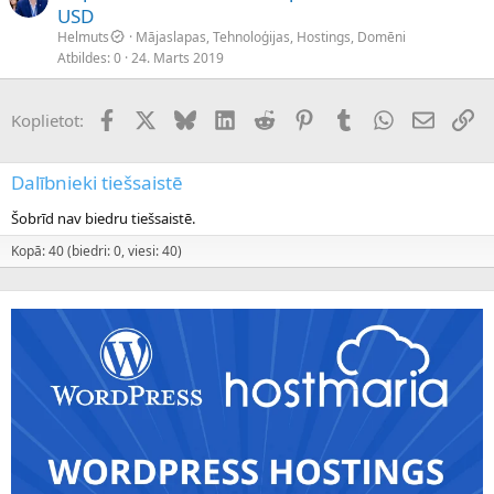
USD
Helmuts
Mājaslapas, Tehnoloģijas, Hostings, Domēni
Atbildes
0
24. Marts 2019
Facebook
X (Twitter)
Bluesky
LinkedIn
Reddit
Pinterest
Tumblr
WhatsApp
E-pasts
Sai
Koplietot:
Dalībnieki tiešsaistē
Šobrīd nav biedru tiešsaistē.
Kopā: 40 (biedri: 0, viesi: 40)