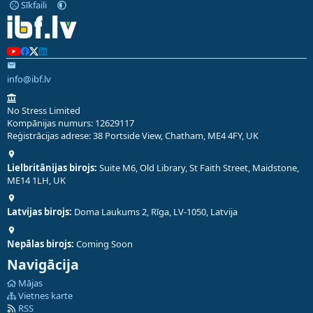
Sīkfaili
info@ibf.lv
No Stress Limited
Kompānijas numurs: 12629117
Reģistrācijas adrese: 38 Portside View, Chatham, ME4 4FY, UK
Lielbritānijas birojs:
Suite M6, Old Library, St Faith Street, Maidstone,
ME14 1LH, UK
Latvijas birojs:
Doma Laukums 2, Rīga, LV-1050, Latvija
Nepālas birojs:
Coming Soon
Navigācija
Mājas
Vietnes karte
RSS