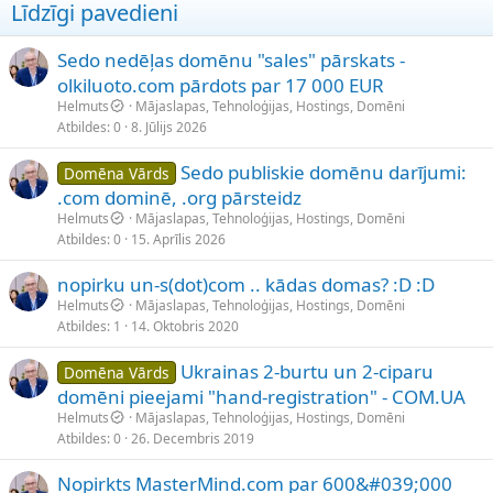
Līdzīgi pavedieni
Sedo nedēļas domēnu "sales" pārskats -
olkiluoto.com pārdots par 17 000 EUR
Helmuts
Mājaslapas, Tehnoloģijas, Hostings, Domēni
Atbildes
0
8. Jūlijs 2026
Sedo publiskie domēnu darījumi:
Domēna Vārds
.com dominē, .org pārsteidz
Helmuts
Mājaslapas, Tehnoloģijas, Hostings, Domēni
Atbildes
0
15. Aprīlis 2026
nopirku un-s(dot)com .. kādas domas? :D :D
Helmuts
Mājaslapas, Tehnoloģijas, Hostings, Domēni
Atbildes
1
14. Oktobris 2020
Ukrainas 2-burtu un 2-ciparu
Domēna Vārds
domēni pieejami "hand-registration" - COM.UA
Helmuts
Mājaslapas, Tehnoloģijas, Hostings, Domēni
Atbildes
0
26. Decembris 2019
Nopirkts MasterMind.com par 600&#039;000