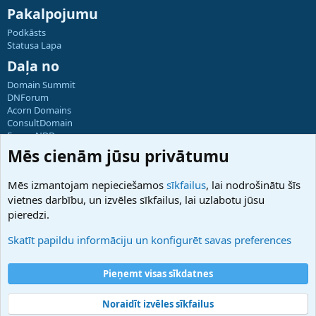
Pakalpojumu
Podkāsts
Statusa Lapa
Daļa no
Domain Summit
DNForum
Acorn Domains
ConsultDomain
ForumNDD
Domainforum.ro
Mēs cienām jūsu privātumu
27.be
NamesLot
Mēs izmantojam nepieciešamos
sīkfailus
, lai nodrošinātu šīs
Hostmaria
vietnes darbību, un izvēles sīkfailus, lai uzlabotu jūsu
Atbalsts
pieredzi.
Sazinieties ar mums
Palīdzība
Skatīt papildu informāciju un konfigurēt savas preferences
Noteikumi un nosacījumi
Privātuma politika
Pieņemt visas sīkdatnes
Noraidīt izvēles sīkfailus
®