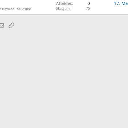
Atbildes
0
17. Ma
Skatījumi
75
n Biznesa Izaugsme
atsApp
E-pasts
Saiti