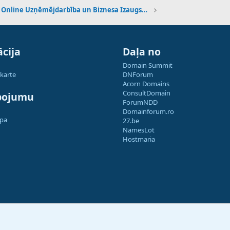
Online Uzņēmējdarbība un Biznesa Izaugsme
cija
Daļa no
Domain Summit
 karte
DNForum
Acorn Domains
ConsultDomain
pojumu
ForumNDD
Domainforum.ro
apa
27.be
NamesLot
Hostmaria