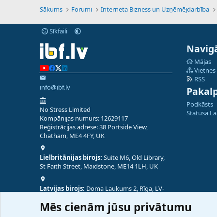
Sākums
Forumi
Interneta Bizness un Uzņēmējdarbība
Sīkfaili
Navigā
Mājas
Vietnes
RSS
info@ibf.lv
Pakal
Podkāsts
No Stress Limited
Statusa L
Kompānijas numurs: 12629117
Reģistrācijas adrese: 38 Portside View,
Chatham, ME4 4FY, UK
Lielbritānijas birojs:
Suite M6, Old Library,
St Faith Street, Maidstone, ME14 1LH, UK
Latvijas birojs:
Doma Laukums 2, Rīga, LV-
1050, Latvija
Mēs cienām jūsu privātumu