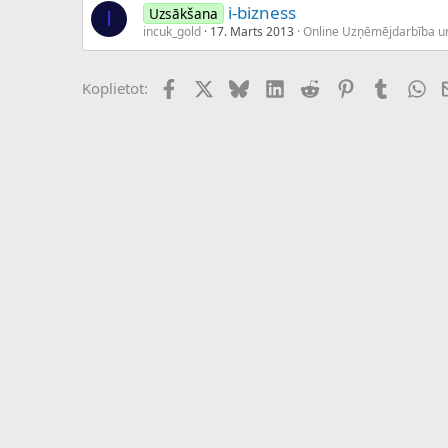
i-bizness
Uzsākšana
I
incuk_gold
17. Marts 2013
Online Uzņēmējdarbība u
Facebook
X (Twitter)
Bluesky
LinkedIn
Reddit
Pinterest
Tumblr
Wh
Koplietot: