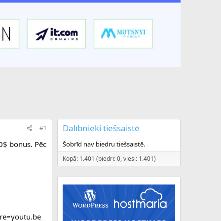
Dalībnieki tiešsaistē
#1
00$ bonus. Pēc
Šobrīd nav biedru tiešsaistē.
Kopā: 1.401 (biedri: 0, viesi: 1.401)
ure=youtu.be