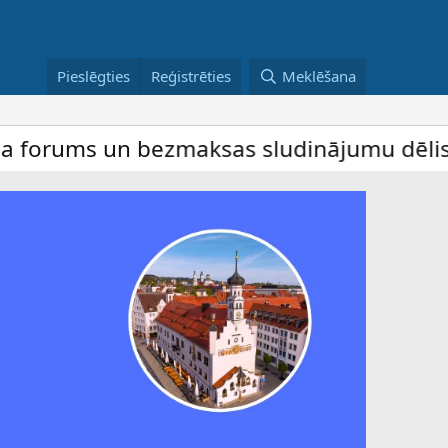
Pieslēgties
Reģistrēties
Meklēšana
s un bezmaksas sludinājumu dēlis – dalība