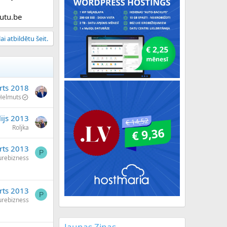
utu.be
ai atbildētu šeit.
rts 2018
Helmuts
lijs 2013
Roljka
rts 2013
P
urebizness
rts 2013
P
urebizness
Jaunas Ziņas