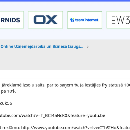
Online Uzņēmējdarbība un Biznesa Izaugsme
Jāreklamē izsoļu saits, par to saņem %. Ja iestājies fry statusā 1
 pa 10$.
ncuk56
.youtube.com/watch?v=T_BCI4aNcK0&feature=youtu.be
tot reklāmu: http://www.youtube.com/watch?v=lveiCThSIHo&feat