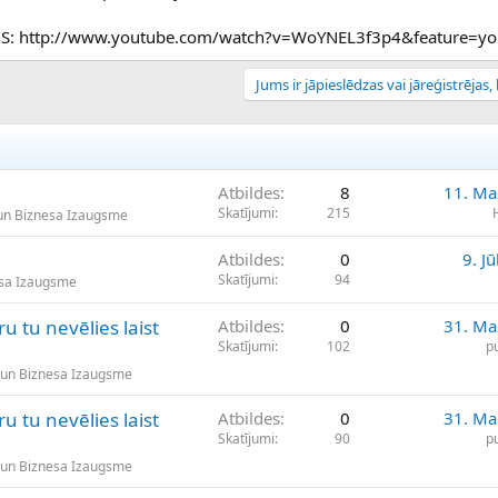
IDS: http://www.youtube.com/watch?v=WoYNEL3f3p4&feature=yo
Jums ir jāpieslēdzas vai jāreģistrējas, l
Atbildes
8
11. Ma
Skatījumi
215
un Biznesa Izaugsme
Atbildes
0
9. Jū
Skatījumi
94
esa Izaugsme
u tu nevēlies laist
Atbildes
0
31. Ma
Skatījumi
102
p
 un Biznesa Izaugsme
u tu nevēlies laist
Atbildes
0
31. Ma
Skatījumi
90
p
 un Biznesa Izaugsme