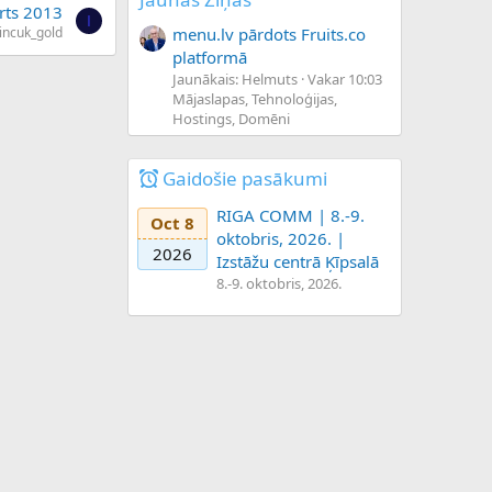
rts 2013
I
menu.lv pārdots Fruits.co
incuk_gold
platformā
Jaunākais: Helmuts
Vakar 10:03
Mājaslapas, Tehnoloģijas,
Hostings, Domēni
Gaidošie pasākumi
RIGA COMM | 8.-9.
Oct 8
oktobris, 2026. |
2026
Izstāžu centrā Ķīpsalā
8.-9. oktobris, 2026.