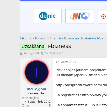
Sākums
Forumi
Interneta Bizness un Uzņēmējdarbība
i-bizness
Uzsākšana
P
S
incuk_gold
17. Marts 2013
a
ā
v
k
17. Marts 2013
e
u
I
Pievienojies jaunām projektām! 
d
m
i
a
90 dienām jāpērk vismaz silver
e
d
n
a
http://adsprofitreward.com/?i
a
t
incuk_gold
u
u
New member
Kā reģistrēties : http://www
z
m
Pievienojies
s
s
4. Septembris 2012
ā
Kā apmaksāt statusu un ievie
Ziņas
0