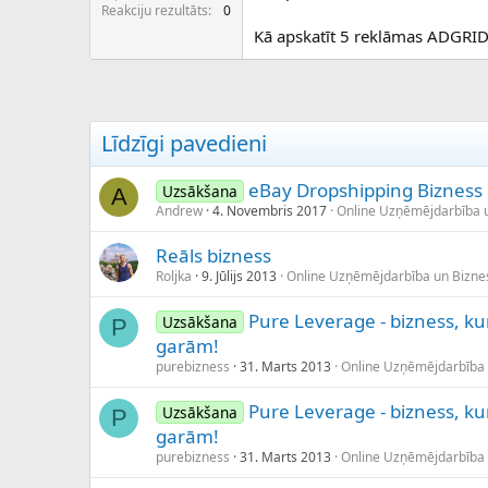
c
Reakciju rezultāts
0
ē
Kā apskatīt 5 reklāmas ADGR
j
s
Līdzīgi pavedieni
eBay Dropshipping Bizness
Uzsākšana
A
Andrew
4. Novembris 2017
Online Uzņēmējdarbība 
Reāls bizness
Roljka
9. Jūlijs 2013
Online Uzņēmējdarbība un Bizn
Pure Leverage - bizness, kur
Uzsākšana
P
garām!
purebizness
31. Marts 2013
Online Uzņēmējdarbība
Pure Leverage - bizness, kur
Uzsākšana
P
garām!
purebizness
31. Marts 2013
Online Uzņēmējdarbība