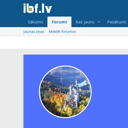
Sākums
Forumi
Kas jauns
Pasākumi
Jaunas ziņas
Meklēt forumos