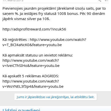
17. Marts 2013
#1
n
a
a
t
Pievienojies jaunām projektām! Jāreklamē izsoļu saits, par to
u
u
saņem %. Ja iestājies fry statusā 100$ bonus. Pēc 90 dienām
z
m
jāpērk vismaz silver pa 10$.
s
s
ā
c
http://adsprofitreward.com/?incuk56
ē
j
Kā reģistrēties : http://www.youtube.com/watch?
s
v=T_BCI4aNcK0&feature=youtu.be
Kā apmaksāt statusu un ievietot reklāmu:
http://www.youtube.com/watch?
v=lveiCThSIHo&feature=youtu.be
Kā apskatīt 5 reklāmas ADGRIDS:
http://www.youtube.com/watch?
v=WoYNEL3f3p4&feature=youtu.be
Jums ir jāpieslēdzas vai jāreģistrējas, lai atbildētu šeit.
Līdzīgi pavedieni