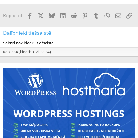
Facebook
X (Twitter)
Bluesky
LinkedIn
Reddit
Pinterest
Tumblr
WhatsApp
E-pasts
Sai
Koplietot:
Dalībnieki tiešsaistē
Šobrīd nav biedru tiešsaistē.
Kopā: 34 (biedri: 0, viesi: 34)