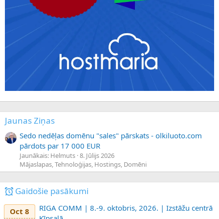
Jaunas Ziņas
Sedo nedēļas domēnu "sales" pārskats - olkiluoto.com
pārdots par 17 000 EUR
Jaunākais: Helmuts
8. Jūlijs 2026
Mājaslapas, Tehnoloģijas, Hostings, Domēni
Gaidošie pasākumi
RIGA COMM | 8.-9. oktobris, 2026. | Izstāžu centrā
Oct 8
Ķīpsalā