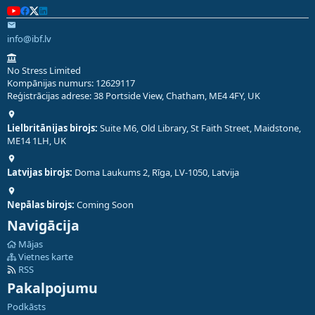
info@ibf.lv
No Stress Limited
Kompānijas numurs: 12629117
Reģistrācijas adrese: 38 Portside View, Chatham, ME4 4FY, UK
Lielbritānijas birojs:
Suite M6, Old Library, St Faith Street, Maidstone,
ME14 1LH, UK
Latvijas birojs:
Doma Laukums 2, Rīga, LV-1050, Latvija
Nepālas birojs:
Coming Soon
Navigācija
Mājas
Vietnes karte
RSS
Pakalpojumu
Podkāsts