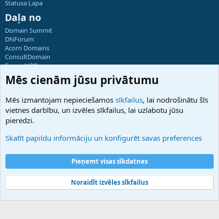
Statusa Lapa
Daļa no
Domain Summit
DNForum
Acorn Domains
ConsultDomain
ForumNDD
Domainforum.ro
Mēs cienām jūsu privātumu
27.be
NamesLot
Mēs izmantojam nepieciešamos
sīkfailus
, lai nodrošinātu šīs
Hostmaria
vietnes darbību, un izvēles sīkfailus, lai uzlabotu jūsu
Atbalsts
pieredzi.
Sazinieties ar mums
Palīdzība
Skatīt papildu informāciju un konfigurēt savas preferences
Noteikumi un nosacījumi
Privātuma politika
Pieņemt visas sīkdatnes
Noraidīt izvēles sīkfailus
®
Community platform by XenForo
© 2010-2025 XenForo Ltd.