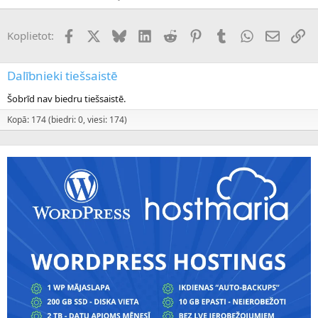
Facebook
X (Twitter)
Bluesky
LinkedIn
Reddit
Pinterest
Tumblr
WhatsApp
E-pasts
Sai
Koplietot:
Dalībnieki tiešsaistē
Šobrīd nav biedru tiešsaistē.
Kopā: 174 (biedri: 0, viesi: 174)