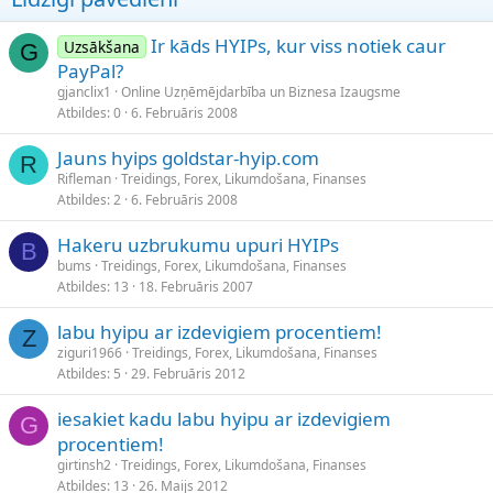
Ir kāds HYIPs, kur viss notiek caur
Uzsākšana
G
PayPal?
gjanclix1
Online Uzņēmējdarbība un Biznesa Izaugsme
Atbildes
0
6. Februāris 2008
Jauns hyips goldstar-hyip.com
R
Rifleman
Treidings, Forex, Likumdošana, Finanses
Atbildes
2
6. Februāris 2008
Hakeru uzbrukumu upuri HYIPs
B
bums
Treidings, Forex, Likumdošana, Finanses
Atbildes
13
18. Februāris 2007
labu hyipu ar izdevigiem procentiem!
Z
ziguri1966
Treidings, Forex, Likumdošana, Finanses
Atbildes
5
29. Februāris 2012
iesakiet kadu labu hyipu ar izdevigiem
G
procentiem!
girtinsh2
Treidings, Forex, Likumdošana, Finanses
Atbildes
13
26. Maijs 2012