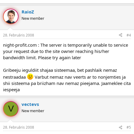
RaioZ
New member
28. Februāris 2008
#4
night-profit.com : The server is temporarily unable to service
your request due to the site owner reaching his/her
bandwidth limit. Please try again later
Gribeeju ieguldiit shajaa sisteemaa, bet pashlaik nemaz
nestraadaa
Varbut nemaz nav veerts ar to nonjemties ja
shii sisteema pa briizham nav nemaz pieejama. Jaameklee cita
iespeeja
vectevs
V
New member
28. Februāris 2008
#5