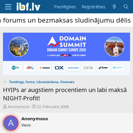
Pieslēgties
Reģistrēties
ms un bezmaksas sludinājumu dēlis – dalība
Treidings, Forex, Likumdošana, Finanses
HYIPs ar augstiem procentiem un labi maksā
NIGHT-Profit!
P
S
Anonymous
22. Februāris 2008
a
ā
v
k
Anonymous
A
e
u
Viesis
d
m
i
a