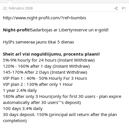
e
d
22. Februāris 2008
#1
n
a
a
t
http://www.night-profit.com/?ref=bumbis
u
u
z
m
Night-profit!
Sadarbojas ar Libertyreserve un e-gold!
s
s
ā
c
HyIPs sameeraa jauns tikai 5 dienas
ē
j
Sheit arī visi noguldiijumu, procentu plaani!
s
5%-9% hourly for 24 hours (Instant Withdraw)
120% - 160% after 1 day (Instant Withdraw)
145-170% After 2 Days (Instant Withdraw)
VIP Plan 1 : 40% - 50% Hourly For 3 Hours
VIP plan 2 : 130% after only 1 Hour
1 year 2.4% daily
180% after only 3 Hours(only for first 30 users - plan expire
automatically after 30 users''''s deposit)
100 days 3.4% daily
30 days deposit. 150% (principal will return after the plan
completion)