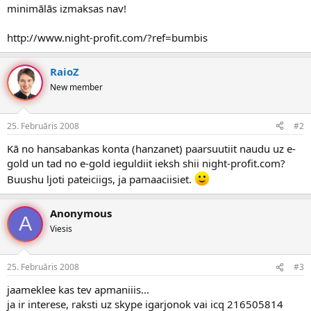
minimālās izmaksas nav!
http://www.night-profit.com/?ref=bumbis
RaioZ
New member
25. Februāris 2008
#2
Kā no hansabankas konta (hanzanet) paarsuutiit naudu uz e-
gold un tad no e-gold ieguldiit ieksh shii night-profit.com?
Buushu ljoti pateiciigs, ja pamaaciisiet.
Anonymous
A
Viesis
25. Februāris 2008
#3
jaameklee kas tev apmaniiis...
ja ir interese, raksti uz skype igarjonok vai icq 216505814