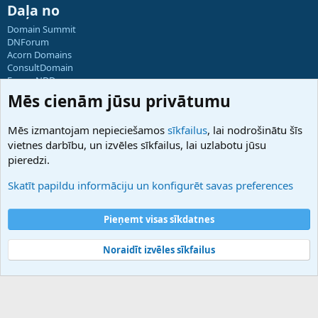
Daļa no
Domain Summit
DNForum
Acorn Domains
ConsultDomain
ForumNDD
Domainforum.ro
Mēs cienām jūsu privātumu
27.be
NamesLot
Mēs izmantojam nepieciešamos
sīkfailus
, lai nodrošinātu šīs
Hostmaria
vietnes darbību, un izvēles sīkfailus, lai uzlabotu jūsu
Atbalsts
pieredzi.
Sazinieties ar mums
Palīdzība
Skatīt papildu informāciju un konfigurēt savas preferences
Noteikumi un nosacījumi
Privātuma politika
Pieņemt visas sīkdatnes
Noraidīt izvēles sīkfailus
®
Community platform by XenForo
© 2010-2025 XenForo Ltd.