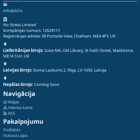
info@ibf.lv
No Stress Limited
Kompānijas numurs: 12629117
Reģistrācijas adrese: 38 Portside View, Chatham, ME4 4FY, UK
Lielbritānijas birojs:
Suite M6, Old Library, St Faith Street, Maidstone,
ME14 1LH, UK
Latvijas birojs:
Doma Laukums 2, Rīga, LV-1050, Latvija
Nepālas birojs:
Coming Soon
Navigācija
Mājas
Vietnes karte
RSS
Pakalpojumu
Podkāsts
Statusa Lapa