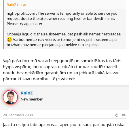
RaioZ teica:
night-profit.com : The server is temporarily unable to service your
request due to the site owner reaching his/her bandwidth limit.
Please try again later
Gribeeju ieguldiit shajaa sisteemaa, bet pashlaik nemaz nestraadaa
Varbut nemaz nav veerts ar to nonjemties ja shii sisteema pa
briizham nav nemaz pieejama. Jaameklee cita iespeeja
šajā paša forumā vai arī ieej googlē un sameklē kas tas tāds
hyips vispār ir, lai tu saprastu cik ātri tur var zaudēt/pacelt
naudu bez nekādām garantijām un ka jebkurā laikā tas var
pārtraukt savu darbību... 8) :twisted:
RaioZ
New member
28. Februāris 2008
#6
Jaa, to es ljoti labi apzinos... tapec jau to sauc par augsta riska