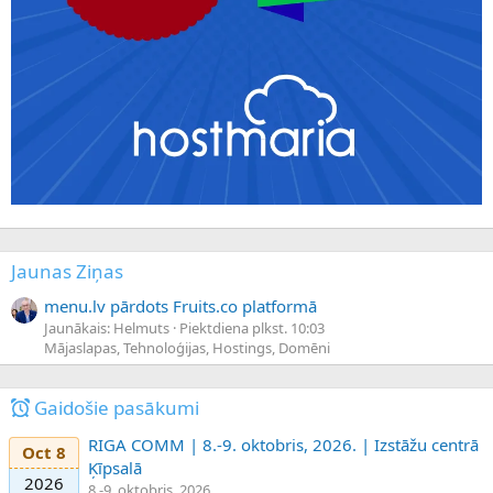
Jaunas Ziņas
menu.lv pārdots Fruits.co platformā
Jaunākais: Helmuts
Piektdiena plkst. 10:03
Mājaslapas, Tehnoloģijas, Hostings, Domēni
Gaidošie pasākumi
RIGA COMM | 8.-9. oktobris, 2026. | Izstāžu centrā
Oct 8
Ķīpsalā
2026
8.-9. oktobris, 2026.