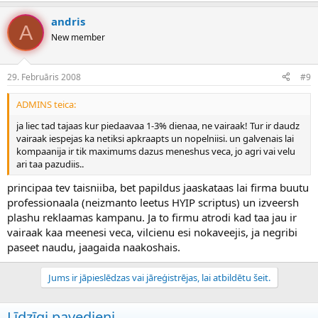
andris
A
New member
29. Februāris 2008
#9
ADMINS teica:
ja liec tad tajaas kur piedaavaa 1-3% dienaa, ne vairaak! Tur ir daudz
vairaak iespejas ka netiksi apkraapts un nopelniisi. un galvenais lai
kompaanija ir tik maximums dazus meneshus veca, jo agri vai velu
ari taa pazudiis..
principaa tev taisniiba, bet papildus jaaskataas lai firma buutu
professionaala (neizmanto leetus HYIP scriptus) un izveersh
plashu reklaamas kampanu. Ja to firmu atrodi kad taa jau ir
vairaak kaa meenesi veca, vilcienu esi nokaveejis, ja negribi
paseet naudu, jaagaida naakoshais.
Jums ir jāpieslēdzas vai jāreģistrējas, lai atbildētu šeit.
Līdzīgi pavedieni