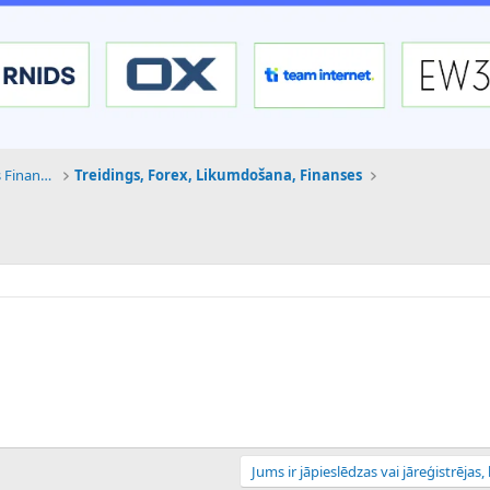
Tehnoloģijas, Kriptovalūtas un Nākotnes Finanses
Treidings, Forex, Likumdošana, Finanses
Jums ir jāpieslēdzas vai jāreģistrējas, l