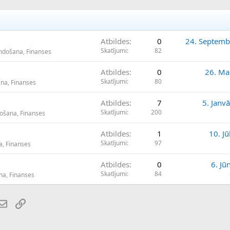
Atbildes
0
24. Septemb
Skatījumi
82
umdošana, Finanses
Atbildes
0
26. Ma
Skatījumi
80
ana, Finanses
Atbildes
7
5. Janv
Skatījumi
200
došana, Finanses
Atbildes
1
10. Jū
Skatījumi
97
a, Finanses
Atbildes
0
6. Jū
Skatījumi
84
na, Finanses
atsApp
E-pasts
Saiti