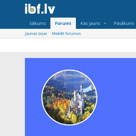
Sākums
Forumi
Kas jauns
Pasākumi
Jaunas ziņas
Meklēt forumos