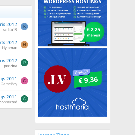
ris 2012
K
karlito19
rts 2012
H
Hyipman
āris 2012
P
podzina
lijs 2011
G
GameBoy
nijs 2011
C
connected
Jaunas Ziņas