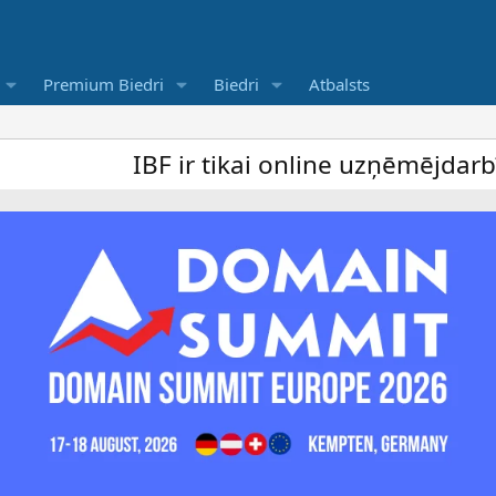
Premium Biedri
Biedri
Atbalsts
IBF ir tikai online uzņēmējdarbība for