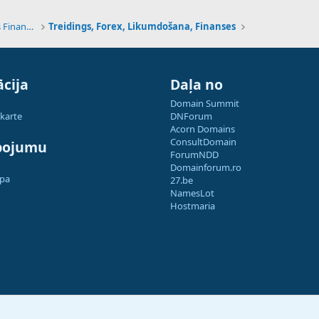
Tehnoloģijas, Kriptovalūtas un Nākotnes Finanses
Treidings, Forex, Likumdošana, Finanses
cija
Daļa no
Domain Summit
 karte
DNForum
Acorn Domains
ConsultDomain
pojumu
ForumNDD
Domainforum.ro
apa
27.be
NamesLot
Hostmaria