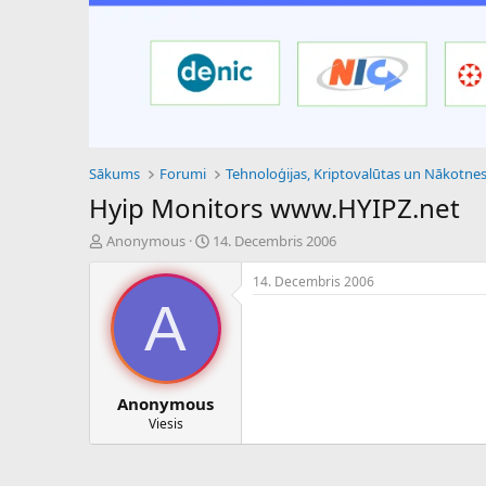
Sākums
Forumi
Hyip Monitors www.HYIPZ.net
P
S
Anonymous
14. Decembris 2006
a
ā
v
k
14. Decembris 2006
e
u
A
d
m
i
a
e
d
n
a
a
t
Anonymous
u
u
Viesis
z
m
s
s
ā