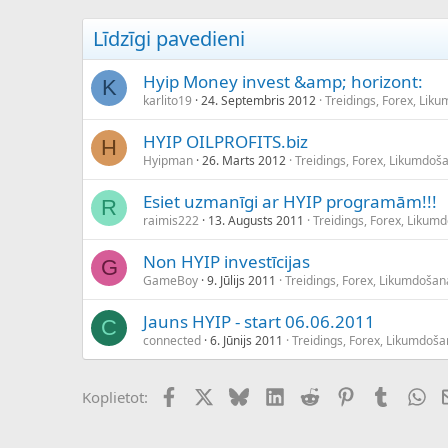
c
ē
Līdzīgi pavedieni
j
s
Hyip Money invest &amp; horizont:
K
karlito19
24. Septembris 2012
Treidings, Forex, Lik
HYIP OILPROFITS.biz
H
Hyipman
26. Marts 2012
Treidings, Forex, Likumdoš
Esiet uzmanīgi ar HYIP programām!!!
R
raimis222
13. Augusts 2011
Treidings, Forex, Likum
Non HYIP investīcijas
G
GameBoy
9. Jūlijs 2011
Treidings, Forex, Likumdošan
Jauns HYIP - start 06.06.2011
C
connected
6. Jūnijs 2011
Treidings, Forex, Likumdoša
Facebook
X (Twitter)
Bluesky
LinkedIn
Reddit
Pinterest
Tumblr
Wh
Koplietot: