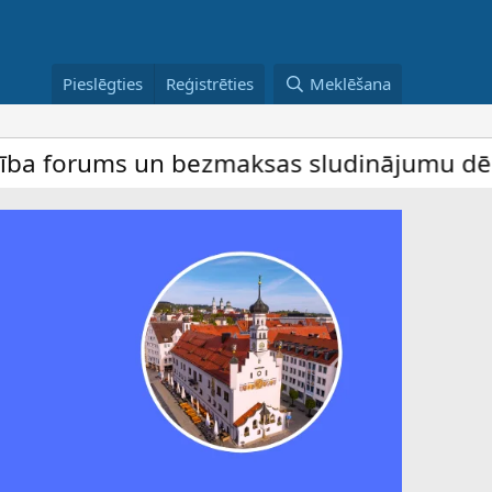
Pieslēgties
Reģistrēties
Meklēšana
ums un bezmaksas sludinājumu dēlis – dalīb