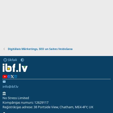
Digitālais Mārketings, SEO un Saites Veidošana
Sīkfaili
info@ibf.lv
No Stress Limited
Kompānijas numurs: 12629117
Reģistrācijas adrese: 38 Portside View, Chatham, ME4 4FY, UK