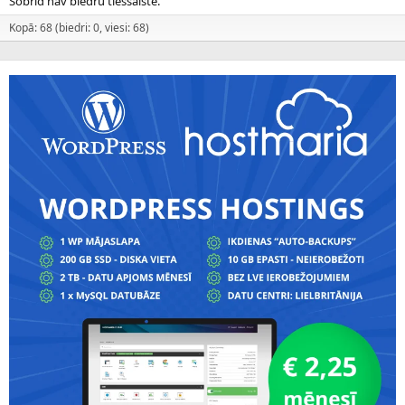
Šobrīd nav biedru tiešsaistē.
Kopā: 68 (biedri: 0, viesi: 68)