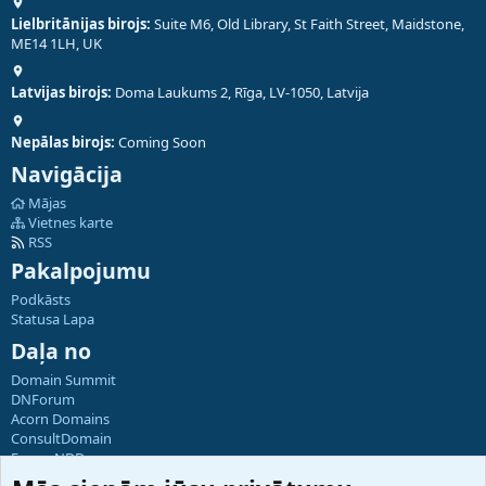
Lielbritānijas birojs:
Suite M6, Old Library, St Faith Street, Maidstone,
ME14 1LH, UK
Latvijas birojs:
Doma Laukums 2, Rīga, LV-1050, Latvija
Nepālas birojs:
Coming Soon
Navigācija
Mājas
Vietnes karte
RSS
Pakalpojumu
Podkāsts
Statusa Lapa
Daļa no
Domain Summit
DNForum
Acorn Domains
ConsultDomain
ForumNDD
Domainforum.ro