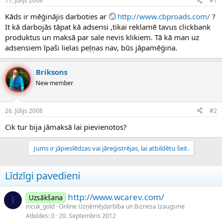
11. Jūlijs 2008
#1
n
a
a
t
Kāds ir mēģinājis darboties ar
http://www.cbproads.com/
?
u
u
It kā darbojās tāpat kā adsensi ,tikai reklamē tavus clickbank
z
m
produktus un maksā par sale nevis klikiem. Tā kā man uz
s
s
adsensiem īpaši lielas peļņas nav, būs jāpamēģina.
ā
c
ē
Briksons
j
New member
s
26. Jūlijs 2008
#2
Cik tur bija jāmaksā lai pievienotos?
Jums ir jāpieslēdzas vai jāreģistrējas, lai atbildētu šeit.
Līdzīgi pavedieni
http://www.wcarev.com/
Uzsākšana
I
incuk_gold
Online Uzņēmējdarbība un Biznesa Izaugsme
Atbildes
0
20. Septembris 2012