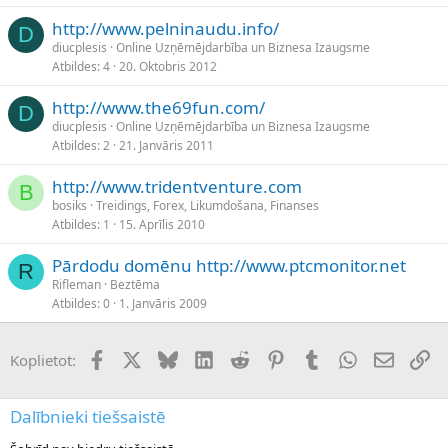
http://www.pelninaudu.info/
D
diucplesis
Online Uzņēmējdarbība un Biznesa Izaugsme
Atbildes
4
20. Oktobris 2012
http://www.the69fun.com/
D
diucplesis
Online Uzņēmējdarbība un Biznesa Izaugsme
Atbildes
2
21. Janvāris 2011
http://www.tridentventure.com
B
bosiks
Treidings, Forex, Likumdošana, Finanses
Atbildes
1
15. Aprīlis 2010
Pārdodu domēnu http://www.ptcmonitor.net
R
Rifleman
Beztēma
Atbildes
0
1. Janvāris 2009
Facebook
X (Twitter)
Bluesky
LinkedIn
Reddit
Pinterest
Tumblr
WhatsApp
E-pasts
Sai
Koplietot:
Dalībnieki tiešsaistē