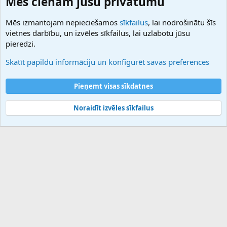
Mēs cienām jūsu privātumu
27.be
NamesLot
Mēs izmantojam nepieciešamos
sīkfailus
, lai nodrošinātu šīs
Hostmaria
vietnes darbību, un izvēles sīkfailus, lai uzlabotu jūsu
Atbalsts
pieredzi.
Sazinieties ar mums
Palīdzība
Skatīt papildu informāciju un konfigurēt savas preferences
Noteikumi un nosacījumi
Privātuma politika
Pieņemt visas sīkdatnes
Noraidīt izvēles sīkfailus
®
Community platform by XenForo
© 2010-2025 XenForo Ltd.