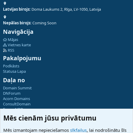
Latvijas birojs:
Doma Laukums 2, Rīga, LV-1050, Latvija
Nepālas birojs:
Coming Soon
Navigācija
Mājas
Vietnes karte
RSS
Pakalpojumu
Podkāsts
Statusa Lapa
Daļa no
Domain Summit
DNForum
Acorn Domains
ConsultDomain
ForumNDD
Domainforum.ro
Mēs cienām jūsu privātumu
27.be
NamesLot
Mēs izmantojam nepieciešamos
sīkfailus
, lai nodrošinātu šīs
Hostmaria