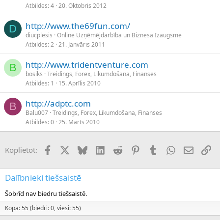
Atbildes
4
20. Oktobris 2012
http://www.the69fun.com/
D
diucplesis
Online Uzņēmējdarbība un Biznesa Izaugsme
Atbildes
2
21. Janvāris 2011
http://www.tridentventure.com
B
bosiks
Treidings, Forex, Likumdošana, Finanses
Atbildes
1
15. Aprīlis 2010
http://adptc.com
B
Balu007
Treidings, Forex, Likumdošana, Finanses
Atbildes
0
25. Marts 2010
Facebook
X (Twitter)
Bluesky
LinkedIn
Reddit
Pinterest
Tumblr
WhatsApp
E-pasts
Sai
Koplietot:
Dalībnieki tiešsaistē
Šobrīd nav biedru tiešsaistē.
Kopā: 55 (biedri: 0, viesi: 55)