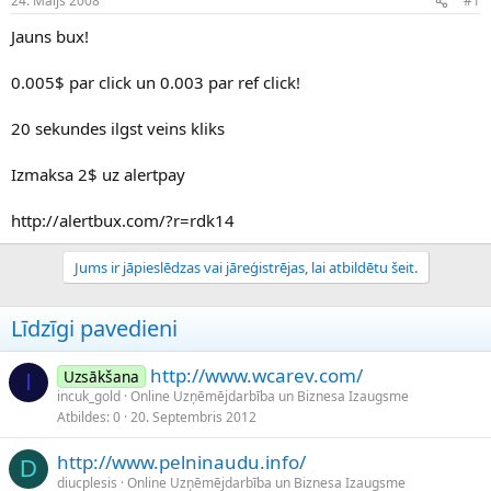
24. Maijs 2008
#1
n
a
a
t
Jauns bux!
u
u
z
m
0.005$ par click un 0.003 par ref click!
s
s
ā
c
20 sekundes ilgst veins kliks
ē
j
Izmaksa 2$ uz alertpay
s
http://alertbux.com/?r=rdk14
Jums ir jāpieslēdzas vai jāreģistrējas, lai atbildētu šeit.
Līdzīgi pavedieni
http://www.wcarev.com/
Uzsākšana
I
incuk_gold
Online Uzņēmējdarbība un Biznesa Izaugsme
Atbildes
0
20. Septembris 2012
http://www.pelninaudu.info/
D
diucplesis
Online Uzņēmējdarbība un Biznesa Izaugsme