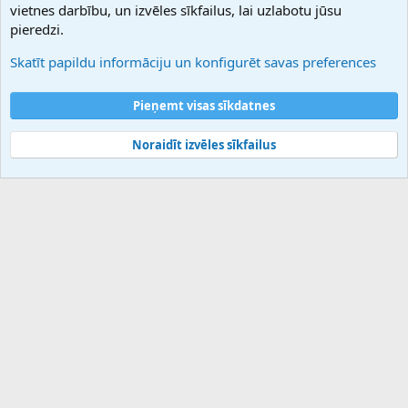
vietnes darbību, un izvēles sīkfailus, lai uzlabotu jūsu
Atbalsts
pieredzi.
Sazinieties ar mums
Palīdzība
Skatīt papildu informāciju un konfigurēt savas preferences
Noteikumi un nosacījumi
Privātuma politika
Pieņemt visas sīkdatnes
Noraidīt izvēles sīkfailus
®
Community platform by XenForo
© 2010-2025 XenForo Ltd.