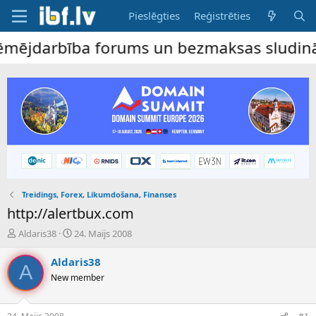
Pieslēgties
Reģistrēties
ējdarbība forums un bezmaksas sludinājumu 
Treidings, Forex, Likumdošana, Finanses
http://alertbux.com
P
S
Aldaris38
24. Maijs 2008
a
ā
v
k
Aldaris38
A
e
u
New member
d
m
i
a
e
d