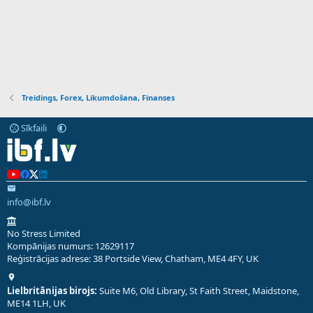
Treidings, Forex, Likumdošana, Finanses
Sīkfaili
info@ibf.lv
No Stress Limited
Kompānijas numurs: 12629117
Reģistrācijas adrese: 38 Portside View, Chatham, ME4 4FY, UK
Lielbritānijas birojs:
Suite M6, Old Library, St Faith Street, Maidstone,
ME14 1LH, UK