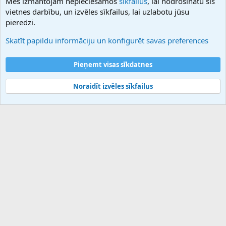
Mēs izmantojam nepieciešamos
sīkfailus
, lai nodrošinātu šīs
Hostmaria
vietnes darbību, un izvēles sīkfailus, lai uzlabotu jūsu
Atbalsts
pieredzi.
Sazinieties ar mums
Palīdzība
Skatīt papildu informāciju un konfigurēt savas preferences
Noteikumi un nosacījumi
Privātuma politika
Pieņemt visas sīkdatnes
Noraidīt izvēles sīkfailus
®
Community platform by XenForo
© 2010-2025 XenForo Ltd.