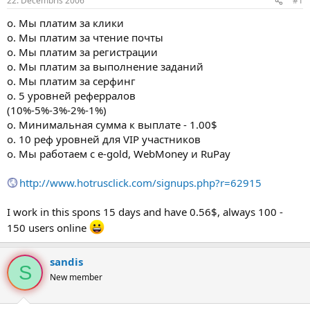
22. Decembris 2006
#1
n
a
a
t
o. Мы платим за клики
u
u
o. Мы платим за чтение почты
z
m
o. Мы платим за регистрации
s
s
o. Мы платим за выполнение заданий
ā
c
o. Мы платим за серфинг
ē
o. 5 уровней реферралов
j
(10%-5%-3%-2%-1%)
s
o. Минимальная сумма к выплате - 1.00$
o. 10 реф уровней для VIP участников
o. Мы работаем с e-gold, WebMoney и RuPay
http://www.hotrusclick.com/signups.php?r=62915
I work in this spons 15 days and have 0.56$, always 100 -
150 users online
sandis
S
New member