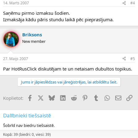
14. Marts 2007
#4
Saņēmu pirmo izmaksu šodien.
Izmaksāja kādu pāris stundu laikā pēc pieprasījuma.
Briksons
New member
27. Maijs 2007
#5
Par HotRusClick diskutējam te un netaisam dubultos topikus.
Jums ir jāpieslēdzas vai jāreģistrējas, lai atbildētu šeit.
Facebook
X (Twitter)
Bluesky
LinkedIn
Reddit
Pinterest
Tumblr
WhatsApp
E-pasts
Sai
Koplietot:
Dalībnieki tiešsaistē
Šobrīd nav biedru tiešsaistē.
Kopā: 39 (biedri: 0, viesi: 39)