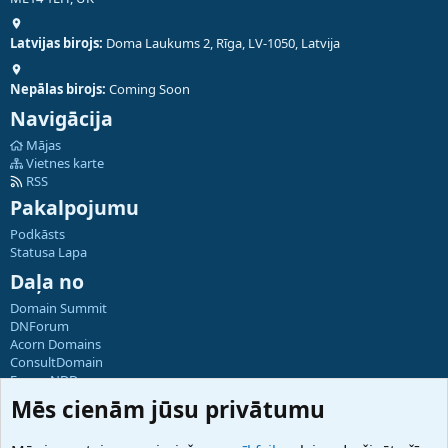
Latvijas birojs:
Doma Laukums 2, Rīga, LV-1050, Latvija
Nepālas birojs:
Coming Soon
Navigācija
Mājas
Vietnes karte
RSS
Pakalpojumu
Podkāsts
Statusa Lapa
Daļa no
Domain Summit
DNForum
Acorn Domains
ConsultDomain
ForumNDD
Domainforum.ro
Mēs cienām jūsu privātumu
27.be
NamesLot