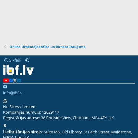
Online Uzņēmējdarbība un Biznesa Izaugsme
Sīkfaili
info@ibf.lv
No Stress Limited
Kompānijas numurs: 12629117
Reģistrācijas adrese: 38 Portside View, Chatham, ME4 4FY, UK
Lielbritānijas birojs:
Suite M6, Old Library, St Faith Street, Maidstone,
ME14 1LH, UK