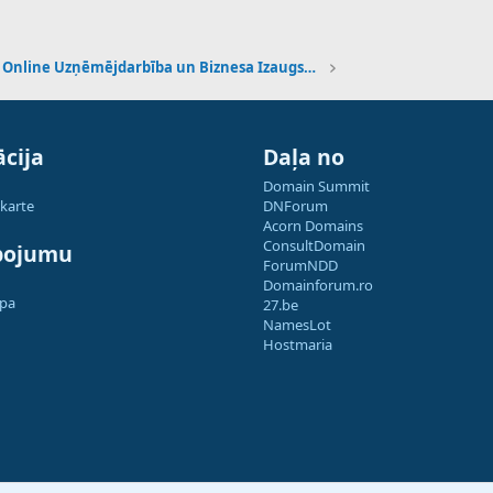
Online Uzņēmējdarbība un Biznesa Izaugsme
cija
Daļa no
Domain Summit
 karte
DNForum
Acorn Domains
ConsultDomain
pojumu
ForumNDD
Domainforum.ro
apa
27.be
NamesLot
Hostmaria