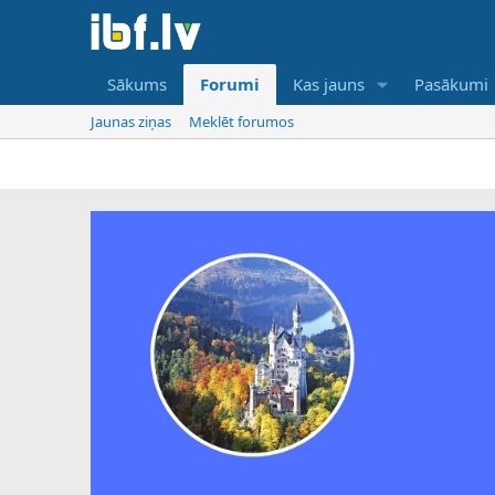
Sākums
Forumi
Kas jauns
Pasākumi
Jaunas ziņas
Meklēt forumos