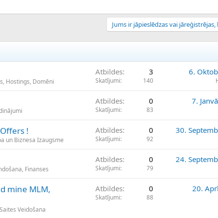
Jums ir jāpieslēdzas vai jāreģistrējas, l
Atbildes
3
6. Oktob
Skatījumi
140
as, Hostings, Domēni
Atbildes
0
7. Janv
Skatījumi
83
udinājumi
Offers !
Atbildes
0
30. Septemb
Skatījumi
92
ba un Biznesa Izaugsme
Atbildes
0
24. Septemb
Skatījumi
79
umdošana, Finanses
nd mine MLM,
Atbildes
0
20. Apr
Skatījumi
88
 Saites Veidošana