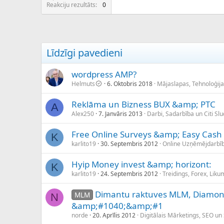
c
Reakciju rezultāts
0
ē
j
s
Līdzīgi pavedieni
wordpress AMP?
Helmuts
6. Oktobris 2018
Mājaslapas, Tehnoloģij
Reklāma un Bizness BUX &amp; PTC
A
Alex250
7. Janvāris 2013
Darbi, Sadarbība un Citi Sl
Free Online Surveys &amp; Easy Cash 
K
karlito19
30. Septembris 2012
Online Uzņēmējdarbī
Hyip Money invest &amp; horizont:
K
karlito19
24. Septembris 2012
Treidings, Forex, Lik
Dimantu raktuves MLM, Diamo
MLM
N
&amp;#1040;&amp;#1
norde
20. Aprīlis 2012
Digitālais Mārketings, SEO un