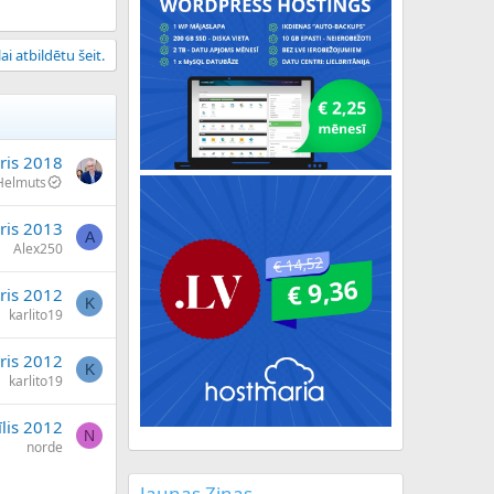
ai atbildētu šeit.
ris 2018
Helmuts
āris 2013
A
Alex250
ris 2012
K
karlito19
ris 2012
K
karlito19
īlis 2012
N
norde
Jaunas Ziņas