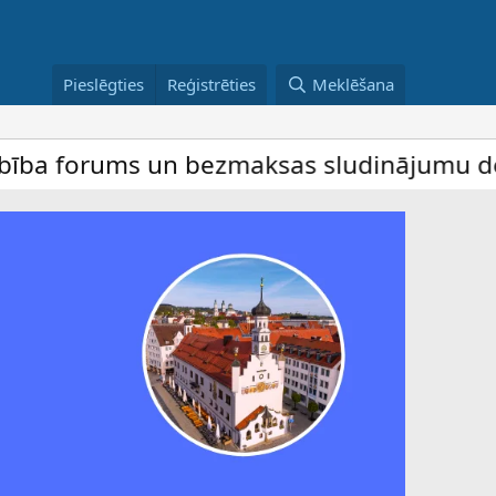
Pieslēgties
Reģistrēties
Meklēšana
rums un bezmaksas sludinājumu dēlis – dalī