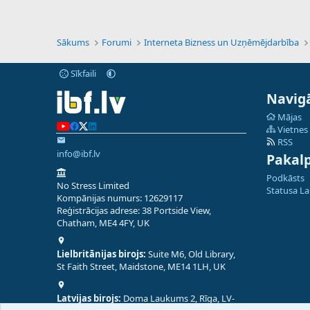
Sākums
Forumi
Interneta Bizness un Uzņēmējdarbība
Sīkfaili
Navigā
Mājas
Vietnes
RSS
info@ibf.lv
Pakal
Podkāsts
No Stress Limited
Statusa L
Kompānijas numurs: 12629117
Reģistrācijas adrese: 38 Portside View,
Chatham, ME4 4FY, UK
Lielbritānijas birojs:
Suite M6, Old Library,
St Faith Street, Maidstone, ME14 1LH, UK
Latvijas birojs:
Doma Laukums 2, Rīga, LV-