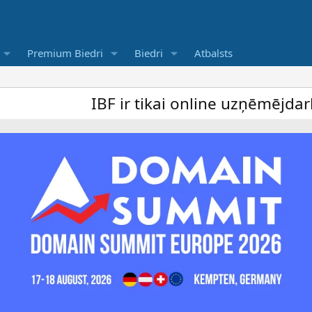
Premium Biedri
Biedri
Atbalsts
IBF ir tikai online uzņēmējdarbība fo