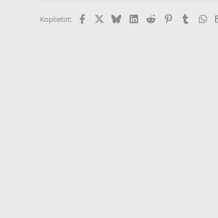
Facebook
X (Twitter)
Bluesky
LinkedIn
Reddit
Pinterest
Tumblr
Wh
Koplietot: