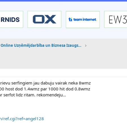
Online Uzņēmējdarbība un Biznesa Izaugsme
krievu serfingiem jau dabuju vairak neka 8wmz
1000 host dod 1.4wmz par 1000 hit dod 0.8wmz
ar serfot lidz ritam. rekomendeju...
in/ref.cgi?ref=angel128