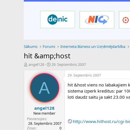
Sākums
Forumi
Interneta Bizness un Uzņēmējdarbība
hit &amp;host
P
S
angel128
29. Septembris 2007
a
ā
v
k
29. Septembris 2007
e
u
A
hit &host viens no labakajiem 
d
m
i
a
sistema izperk kreditus: par 
e
d
loti daudz saitu ja sakt 23.00 v
n
a
a
t
angel128
u
u
New member
z
m
Pievienojies
http://www.hithost.ru/cgi-b
s
s
28. Septembris 2007
ā
Ziņas
0