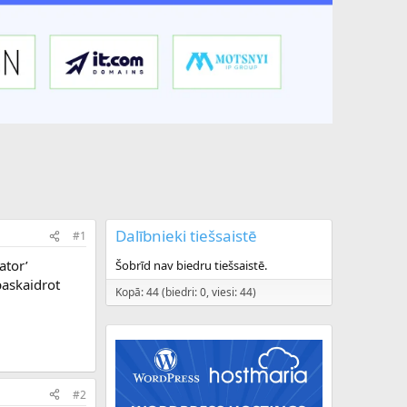
Dalībnieki tiešsaistē
#1
ator’
Šobrīd nav biedru tiešsaistē.
paskaidrot
Kopā: 44 (biedri: 0, viesi: 44)
#2