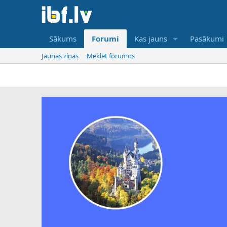
Sākums
Forumi
Kas jauns
Pasākumi
Jaunas ziņas
Meklēt forumos