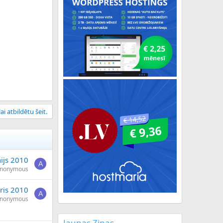
ai atbildētu šeit.
nijs 2010
A
nonymous
āris 2010
A
nonymous
Jaunas Ziņas