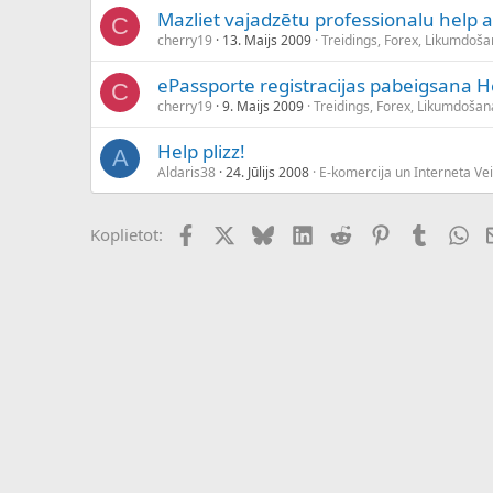
Mazliet vajadzētu professionalu help a
C
cherry19
13. Maijs 2009
Treidings, Forex, Likumdoša
ePassporte registracijas pabeigsana H
C
cherry19
9. Maijs 2009
Treidings, Forex, Likumdošan
Help plizz!
A
Aldaris38
24. Jūlijs 2008
E-komercija un Interneta Vei
Facebook
X (Twitter)
Bluesky
LinkedIn
Reddit
Pinterest
Tumblr
Wh
Koplietot: