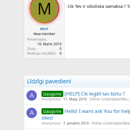
M
c
Cik Tev ir siboliska samaksa ? T
ē
j
s
mrr
New member
Pievienojies
10. Marts 2010
Ziņas
0
Reakciju rezultāts
0
Līdzīgi pavedieni
[HELP] Cik legāli tas būtu ?
Izaugsme
A
Anonymous
11. Maijs 2010
Online Uzņēmējdarbība 
Hello! I want ask You for he
Izaugsme
A
sites!
Anonymous
7. Janvāris 2010
Online Uzņēmējdarbība