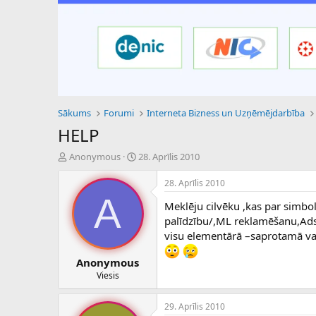
Sākums
Forumi
Interneta Bizness un Uzņēmējdarbība
HELP
P
S
Anonymous
28. Aprīlis 2010
a
ā
v
k
28. Aprīlis 2010
e
u
A
Meklēju cilvēku ,kas par simbo
d
m
i
a
palīdzību/,ML reklamēšanu,Adse
e
d
visu elementārā –saprotamā va
n
a
a
t
Anonymous
u
u
Viesis
z
m
s
s
29. Aprīlis 2010
ā