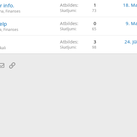
r info.
Atbildes
1
18. Ma
Skatījumi
73
na, Finanses
elp
Atbildes
0
9. Ma
Skatījumi
65
a, Finanses
Atbildes
3
24. Jū
Skatījumi
98
kali
atsApp
E-pasts
Saiti