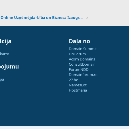
Online Uzņēmējdarbība un Biznesa Izaugsme
cija
Daļa no
Domain Summit
 karte
DNForum
Acorn Domains
ConsultDomain
pojumu
ForumNDD
Domainforum.ro
apa
27.be
NamesLot
Hostmaria