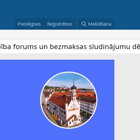
Pieslēgties
Reģistrēties
Meklēšana
ums un bezmaksas sludinājumu dēlis – dalīb