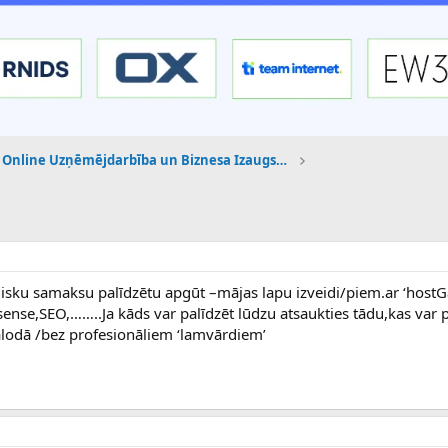
Online Uzņēmējdarbība un Biznesa Izaugsme
lisku samaksu palīdzētu apgūt –mājas lapu izveidi/piem.ar ‘hostG
nse,SEO,……..Ja kāds var palīdzēt lūdzu atsaukties tādu,kas var 
lodā /bez profesionāliem ‘lamvārdiem’