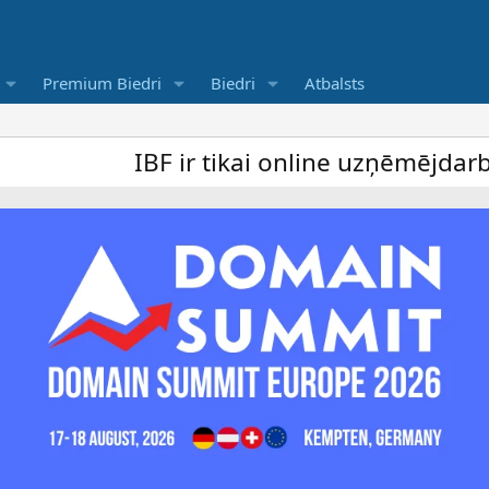
Premium Biedri
Biedri
Atbalsts
IBF ir tikai online uzņēmējdarbība for