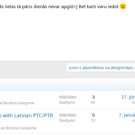
ās lietas tā pāris dienās nevar apgūt=] Bet karti varu iedot
Jums ir jāpieslēdzas vai jāreģistrējas, l
Atbildes
3
27. Jū
Skatījumi
99
A
un Biznesa Izaugsme
lp with Latvian PTC/PTR
Atbildes
0
7. Janv
Skatījumi
70
A
 un Biznesa Izaugsme