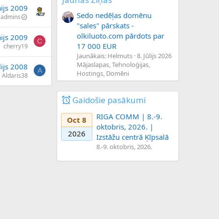
ijs 2009
Sedo nedēļas domēnu
admins
"sales" pārskats -
olkiluoto.com pārdots par
ijs 2009
C
17 000 EUR
cherry19
Jaunākais: Helmuts
8. Jūlijs 2026
Mājaslapas, Tehnoloģijas,
lijs 2008
A
Hostings, Domēni
Aldaris38
Gaidošie pasākumi
RIGA COMM | 8.-9.
Oct 8
oktobris, 2026. |
2026
Izstāžu centrā Ķīpsalā
8.-9. oktobris, 2026.