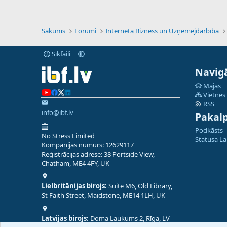
Sākums
Forumi
Interneta Bizness un Uzņēmējdarbība
Sīkfaili
Navigā
Mājas
Vietnes
RSS
info@ibf.lv
Pakal
Podkāsts
No Stress Limited
Statusa L
Kompānijas numurs: 12629117
Reģistrācijas adrese: 38 Portside View,
Chatham, ME4 4FY, UK
Lielbritānijas birojs:
Suite M6, Old Library,
St Faith Street, Maidstone, ME14 1LH, UK
Latvijas birojs:
Doma Laukums 2, Rīga, LV-