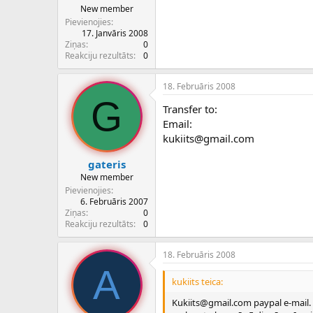
New member
Pievienojies
17. Janvāris 2008
Ziņas
0
Reakciju rezultāts
0
18. Februāris 2008
G
Transfer to:
Email:
kukiits@gmail.com
gateris
New member
Pievienojies
6. Februāris 2007
Ziņas
0
Reakciju rezultāts
0
18. Februāris 2008
A
kukiits teica:
Kukiits@gmail.com paypal e-mail. V