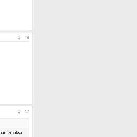
#6
#7
t man izmaksa