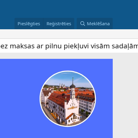
Pieslēgties
Reģistrēties
Meklēšana
ilnu piekļuvi visām sadaļām; maksas konti