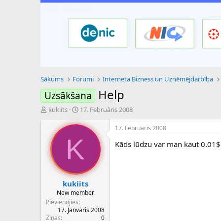
Sākums
Forumi
Interneta Bizness un Uzņēmējdarbība
Help
Uzsākšana
P
S
kukiits
17. Februāris 2008
a
ā
v
k
17. Februāris 2008
e
u
K
Kāds lūdzu var man kaut 0.01$ 
d
m
i
a
e
d
n
a
a
t
kukiits
u
u
New member
z
m
Pievienojies
s
s
17. Janvāris 2008
ā
Ziņas
0