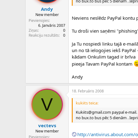
no bux.to bus pēc 5 dienām . Ieprie
Andy
New member
Neviens neslēdz PayPal kontu pa
Pievienojies
6. Janvāris 2007
Ziņas
0
Tu droši vien saņēmi "phishing"
Reakciju rezultāts
0
Ja Tu nospiedi linku tajā e-mail
un no tā ielogojies iekš PayPal 
kādam Onkulim tagad ir brīva
pieeja Tavam PayPal kontam
Andy
18. Februāris 2008
V
kukiits teica:
Kukiits@gmail.com paypal e-mail. V
no bux.to bus pēc 5 dienām . Ieprie
vectevs
New member
http://antivirus.about.com
Pievienojies