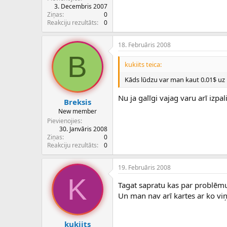
3. Decembris 2007
Ziņas
0
Reakciju rezultāts
0
18. Februāris 2008
B
kukiits teica:
Kāds lūdzu var man kaut 0.01$ uz 
Nu ja galīgi vajag varu arī izpa
Breksis
New member
Pievienojies
30. Janvāris 2008
Ziņas
0
Reakciju rezultāts
0
19. Februāris 2008
K
Tagat sapratu kas par problēmu
Un man nav arī kartes ar ko viņu 
kukiits