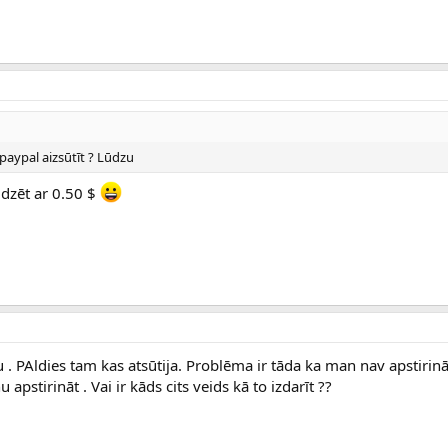
paypal aizsūtīt ? Lūdzu
lidzēt ar 0.50 $
 . PAldies tam kas atsūtija. Problēma ir tāda ka man nav apstirin
apstirināt . Vai ir kāds cits veids kā to izdarīt ??