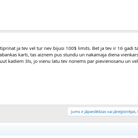
prinat ja tev vel tur nev bijusi 100$ limits. Bet ja tev ir 16 gadi t
nsabankas karti, tas aiznem pus stundu un nakamaja diena vienkarsi
abuut kadiem 3ls, jo vienu latu tev nonems par pievienosanu un vel
Jums ir jāpieslēdzas vai jāreģistrējas, l