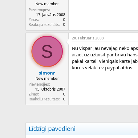
New member
Pievienojies
17. Janvāris 2008
Ziņas
0
Reakciju rezultāts
0
20. Februāris 2008
S
Nu vispar jau nevajag neko apsti
aiziet uz uztaisit par brivu ha
pakal kartei. Vienigais karte j
kurus velak tev paypal atdos.
simonr
New member
Pievienojies
15. Oktobris 2007
Ziņas
0
Reakciju rezultāts
0
Līdzīgi pavedieni