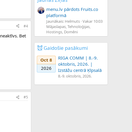
menu.lv pārdots Fruits.co
platformā
Jaunākais: Helmuts
Vakar 10:03
#4
Mājaslapas, Tehnoloģijas,
Hostings, Domēni
neaktīvs. Bet
Gaidošie pasākumi
RIGA COMM | 8.-9.
Oct 8
oktobris, 2026. |
2026
Izstāžu centrā Ķīpsalā
8.-9. oktobris, 2026.
#5