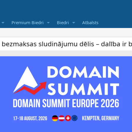
Premium Biedri
Biedri
Atbalsts
dinājumu dēlis – dalība ir bez maksas ar p