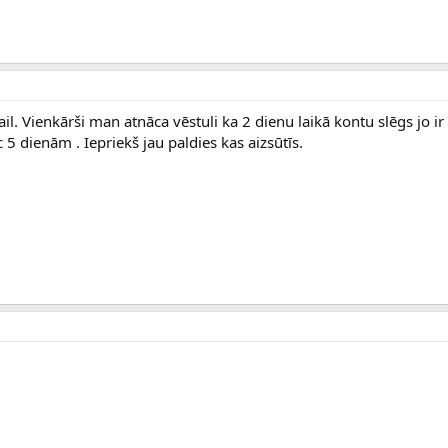
. Vienkārši man atnāca vēstuli ka 2 dienu laikā kontu slēgs jo ir 
 dienām . Iepriekš jau paldies kas aizsūtīs.