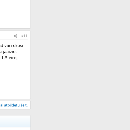
#11
ad vari drosi
 jaaiziet
 1.5 eiro,
ai atbildētu šeit.