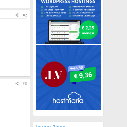
#2
#3
Jaunas Ziņas