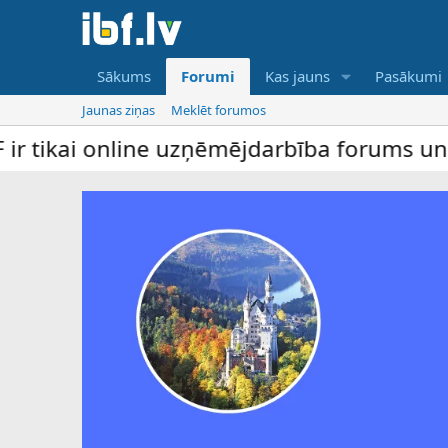
Sākums
Forumi
Kas jauns
Pasākumi
Jaunas ziņas
Meklēt forumos
ne uzņēmējdarbība forums un bezmaksas slu