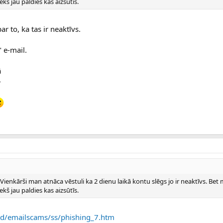
kš jau paldies kas aizsūtīs.
r to, ka tas ir neaktīvs.
 e-mail.
ā
-
ienkārši man atnāca vēstuli ka 2 dienu laikā kontu slēgs jo ir neaktīvs. Be
kš jau paldies kas aizsūtīs.
/od/emailscams/ss/phishing_7.htm