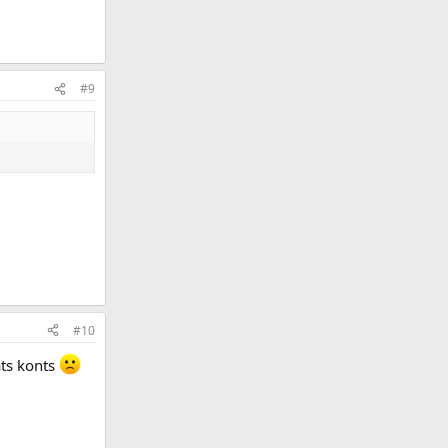
#9
#10
āts konts