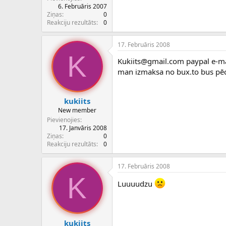
6. Februāris 2007
Ziņas
0
Reakciju rezultāts
0
17. Februāris 2008
K
Kukiits@gmail.com paypal e-mail
man izmaksa no bux.to bus pēc 5
kukiits
New member
Pievienojies
17. Janvāris 2008
Ziņas
0
Reakciju rezultāts
0
17. Februāris 2008
K
Luuuudzu
kukiits