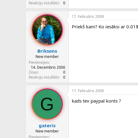
c
Reakciju rezultāts
0
ē
j
17. Februāris 2008
s
Priekš kam? Ko iesāksi ar 0.01$
Briksons
New member
Pievienojies
14. Decembris 2006
Ziņas
0
Reakciju rezultāts
0
17. Februāris 2008
G
kads tev paypal konts ?
gateris
New member
Pievienojies