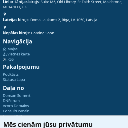
Lielbritānijas birojs:
Suite M6, Old Library, St Faith Street, Maidstone,
ME14 1LH, UK
Latvijas birojs:
Doma Laukums 2, Rīga, LV-1050, Latvija
Nepālas birojs:
Coming Soon
Navigācija
Mājas
Vietnes karte
RSS
Pakalpojumu
Podkāsts
Statusa Lapa
Daļa no
Domain Summit
DNForum
Acorn Domains
ConsultDomain
ForumNDD
Domainforum.ro
Mēs cienām jūsu privātumu
27.be