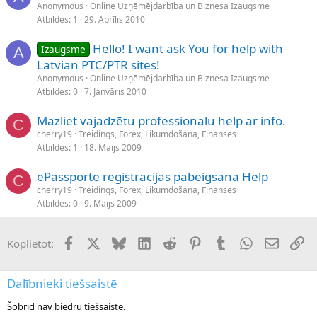
Anonymous
Online Uzņēmējdarbība un Biznesa Izaugsme
Atbildes
1
29. Aprīlis 2010
Hello! I want ask You for help with
Izaugsme
A
Latvian PTC/PTR sites!
Anonymous
Online Uzņēmējdarbība un Biznesa Izaugsme
Atbildes
0
7. Janvāris 2010
Mazliet vajadzētu professionalu help ar info.
C
cherry19
Treidings, Forex, Likumdošana, Finanses
Atbildes
1
18. Maijs 2009
ePassporte registracijas pabeigsana Help
C
cherry19
Treidings, Forex, Likumdošana, Finanses
Atbildes
0
9. Maijs 2009
Facebook
X (Twitter)
Bluesky
LinkedIn
Reddit
Pinterest
Tumblr
WhatsApp
E-pasts
Sai
Koplietot:
Dalībnieki tiešsaistē
Šobrīd nav biedru tiešsaistē.