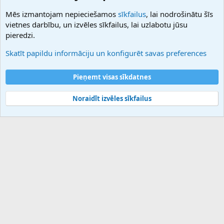
NamesLot
Mēs izmantojam nepieciešamos
sīkfailus
, lai nodrošinātu šīs
Hostmaria
vietnes darbību, un izvēles sīkfailus, lai uzlabotu jūsu
Atbalsts
pieredzi.
Sazinieties ar mums
Palīdzība
Skatīt papildu informāciju un konfigurēt savas preferences
Noteikumi un nosacījumi
Privātuma politika
Pieņemt visas sīkdatnes
Noraidīt izvēles sīkfailus
®
Community platform by XenForo
© 2010-2025 XenForo Ltd.