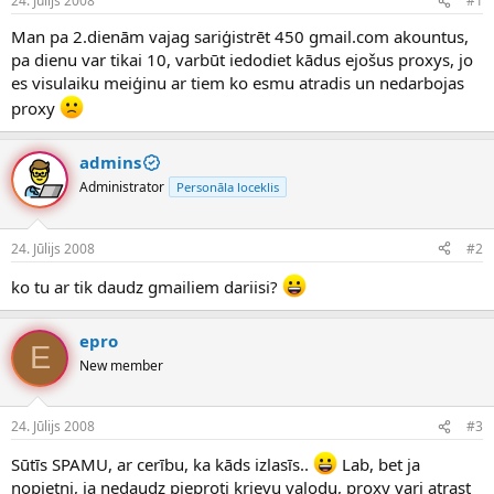
24. Jūlijs 2008
#1
n
a
a
t
Man pa 2.dienām vajag sariģistrēt 450 gmail.com akountus,
u
u
pa dienu var tikai 10, varbūt iedodiet kādus ejošus proxys, jo
z
m
es visulaiku meiģinu ar tiem ko esmu atradis un nedarbojas
s
s
proxy
ā
c
ē
admins
j
s
Administrator
Personāla loceklis
24. Jūlijs 2008
#2
ko tu ar tik daudz gmailiem dariisi?
epro
E
New member
24. Jūlijs 2008
#3
Sūtīs SPAMU, ar cerību, ka kāds izlasīs..
Lab, bet ja
nopietni, ja nedaudz pieproti krievu valodu, proxy vari atrast