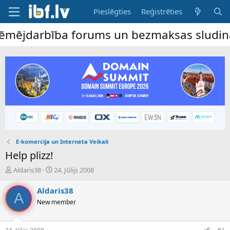
Pieslēgties
Reģistrēties
jdarbība forums un bezmaksas sludinājumu 
E-komercija un Interneta Veikali
Help plizz!
P
S
Aldaris38
24. Jūlijs 2008
a
ā
v
k
Aldaris38
A
e
u
New member
d
m
i
a
e
d