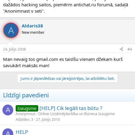
dažādos hacking saitos, piemērm antichat.ru forumā, sadaļā
"Anonimnast v seti".
Aldaris38
A
New member
24. Jūlijs 2008
#4
Man nevaig tos gmail.com es taisīšu vienam džekam kurš
savukārt maksās man!
Jums ir jāpieslēdzas vai jāreģistrējas, lai atbildētu šeit.
Līdzīgi pavedieni
[HELP] Cik legāli tas būtu ?
Izaugsme
A
Anonymous
Online Uzņēmējdarbība un Biznesa Izaugsme
Atbildes
3
27. Jūnijs 2010
HELP
A