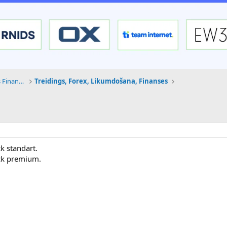
Tehnoloģijas, Kriptovalūtas un Nākotnes Finanses
Treidings, Forex, Likumdošana, Finanses
ck standart.
ick premium.