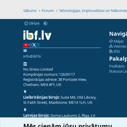
Sākums
Forumi
Sīkfaili
Navigā
Mājas
Vietnes
RSS
info@ibf.lv
Pakal
Podkāsts
No Stress Limited
Statusa L
Kompānijas numurs: 12629117
Reģistrācijas adrese: 38 Portside View,
Chatham, ME4 4FY, UK
Lielbritānijas birojs:
Suite M6, Old Library,
St Faith Street, Maidstone, ME14 1LH, UK
Latvijas birojs:
Doma Laukums 2, Rīga, LV-
1050, Latvija
Mēs cienām jūsu privātumu