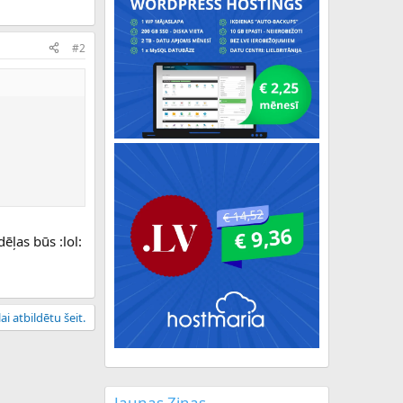
#2
ēļas būs :lol:
ai atbildētu šeit.
Jaunas Ziņas