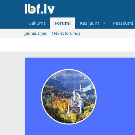
Sākums
Forumi
Kas jauns
Pasākumi
Jaunas ziņas
Meklēt forumos