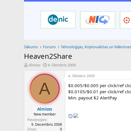
Sākums
Forumi
Heaven2Share
P
S
Alnisss
4. Oktobris 2009
a
ā
v
k
4. Oktobris 2009
e
u
A
$0.005/$0.005 per click/ref cli
d
m
i
a
$0.0105/$0.01 per click/ref cl
e
d
Min. payout $2 AlertPay
n
a
a
t
Alnisss
u
u
New member
z
m
Pievienojies
s
s
9. Decembris 2008
ā
Ziņas
0