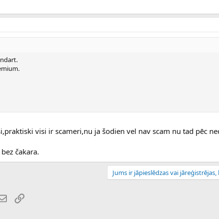
andart.
remium.
ši,praktiski visi ir scameri,nu ja šodien vel nav scam nu tad pēc ned
 bez čakara.
Jums ir jāpieslēdzas vai jāreģistrējas, l
atsApp
E-pasts
Saiti