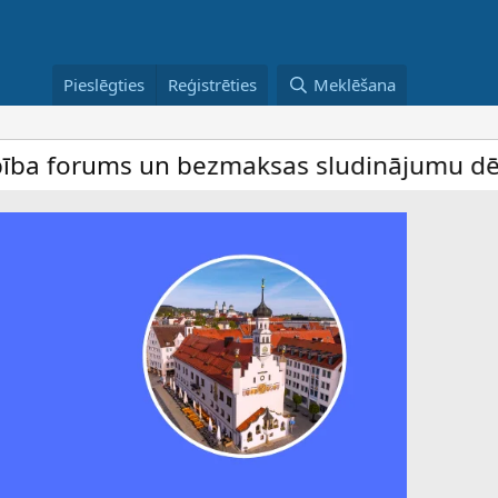
Pieslēgties
Reģistrēties
Meklēšana
ums un bezmaksas sludinājumu dēlis – dalī