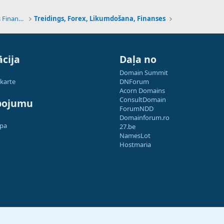
Tehnoloģijas, Kriptovalūtas un Nākotnes Finanses
Treidings, Forex, Likumdošana, Finanses
cija
Daļa no
Domain Summit
 karte
DNForum
Acorn Domains
ConsultDomain
pojumu
ForumNDD
Domainforum.ro
apa
27.be
NamesLot
Hostmaria