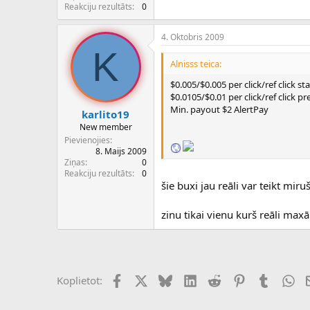
c
Reakciju rezultāts
0
ē
j
4. Oktobris 2009
s
K
Alnisss teica:
$0.005/$0.005 per click/ref click st
$0.0105/$0.01 per click/ref click p
Min. payout $2 AlertPay
karlito19
New member
Pievienojies
8. Maijs 2009
Ziņas
0
Reakciju rezultāts
0
šie buxi jau reāli var teikt miru
zinu tikai vienu kurš reāli maxā
Facebook
X (Twitter)
Bluesky
LinkedIn
Reddit
Pinterest
Tumblr
Wh
Koplietot: