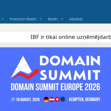
Premium Biedri
Biedri
Atbalsts
IBF ir tikai online uzņēmējdarbība for