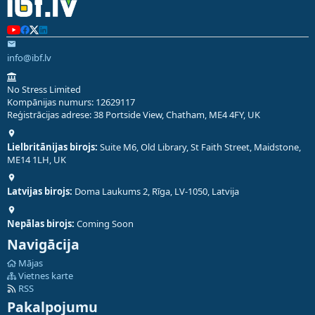
info@ibf.lv
No Stress Limited
Kompānijas numurs: 12629117
Reģistrācijas adrese: 38 Portside View, Chatham, ME4 4FY, UK
Lielbritānijas birojs:
Suite M6, Old Library, St Faith Street, Maidstone,
ME14 1LH, UK
Latvijas birojs:
Doma Laukums 2, Rīga, LV-1050, Latvija
Nepālas birojs:
Coming Soon
Navigācija
Mājas
Vietnes karte
RSS
Pakalpojumu