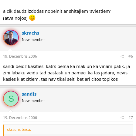
a cik daudz izdodas nopelnit ar shitajiem 'sviestiem'
(atvainojos)
skrachs
New member
19. Decembris 2006
#6
sandi beidz kasities. katrs pelna ka mak un ka vinam patik. ja
zini labaku veidu tad pastasti un pamaci ka tas jadara, nevis
kasies klat citiem. tas nav tikai seit, bet ari citos topikos
sandis
S
New member
19. Decembris 2006
#7
skrachs teica: