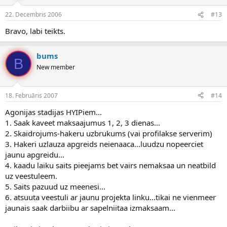
22. Decembris 2006
#13
Bravo, labi teikts.
bums
B
New member
18. Februāris 2007
#14
Agonijas stadijas HYIPiem...
1. Saak kaveet maksaajumus 1, 2, 3 dienas...
2. Skaidrojums-hakeru uzbrukums (vai profilakse serverim)
3. Hakeri uzlauza apgreids neienaaca...luudzu nopeerciet
jaunu apgreidu...
4. kaadu laiku saits pieejams bet vairs nemaksaa un neatbild
uz veestuleem.
5. Saits pazuud uz meenesi...
6. atsuuta veestuli ar jaunu projekta linku...tikai ne vienmeer
jaunais saak darbiibu ar sapelniitaa izmaksaam...