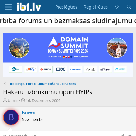
Pieslēgties
Reģistrēties
forums un bezmaksas sludinājumu dēlis – da
Treidings, Forex, Likumdošana, Finanses
Hakeru uzbrukumu upuri HYIPs
P
S
bums
16. Decembris 2006
a
ā
v
k
bums
B
e
u
New member
d
m
i
a
e
d