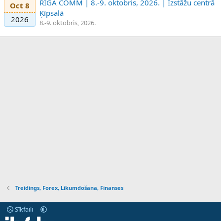
RIGA COMM | 8.-9. oktobris, 2026. | Izstāžu centrā
Oct 8
Ķīpsalā
2026
8.-9. oktobris, 2026.
Treidings, Forex, Likumdošana, Finanses
Sīkfaili