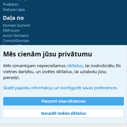
Podkāsts
Statusa Lapa
Daļa no
Domain Summit
DNForum
Acorn Domains
ConsultDomain
ForumNDD
Domainforum.ro
Mēs cienām jūsu privātumu
27.be
NamesLot
Mēs izmantojam nepieciešamos
sīkfailus
, lai nodrošinātu šīs
Hostmaria
vietnes darbību, un izvēles sīkfailus, lai uzlabotu jūsu
Atbalsts
pieredzi.
Sazinieties ar mums
Palīdzība
Skatīt papildu informāciju un konfigurēt savas preferences
Noteikumi un nosacījumi
Privātuma politika
Pieņemt visas sīkdatnes
Noraidīt izvēles sīkfailus
®
Community platform by XenForo
© 2010-2025 XenForo Ltd.