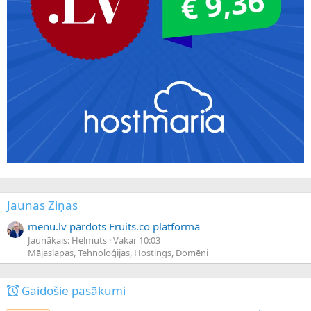
Jaunas Ziņas
menu.lv pārdots Fruits.co platformā
Jaunākais: Helmuts
Vakar 10:03
Mājaslapas, Tehnoloģijas, Hostings, Domēni
Gaidošie pasākumi