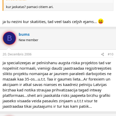
kur jaskatas? pamaci citiem ari.
ja tu nezini kur skatiities, tad veel taals celjsh ejams...
bums
B
New member
20. Decembris 2006
#10
Ja specializeejas ar pelniishanu augsta riska projektos tad var
nopelniit normaali, vieniigi daudz jaastraadaa regjsitreejoties
slikto projektu nomainjaa ar jauniem paraleeli darbojoties ne
mazaak kaa 35-os...u.t.t. Taa ir gaumes lieta...Ar forexiem un
akcijaam ir atkal savas nianses es kaadreiz pelniiju Latvijas
birzhaa kad notika straujaa prihvatizaacija tagad intway
platformaas...sheit arii jaaskalda risks jaapeeta birzhu grafiki
jaaseko visaada veida pasaules zinjaam u.t.t.t visur te
jaastraadaa tikai jautaajums ir tur kas kam patiik...