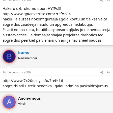
16. Decembris 2006
#1
n
a
a
t
Hakeru uzbrukumu upuri HYIPs!!!
u
u
http://www.gptadvertise.com/?ref=284
z
m
hakeri ielauzaas nokonfigureeja Egold kontu un tie kas veica
s
s
apgreidus zaudeeja naudu un apgreidus nedabuuja.
ā
c
Es arii no taa cietu, buutiiba sponsora gljuks jo tie nemaaceeja
ē
aizstaaveeties...Ja domaajat shajaa projektaa darboties tad
j
apgreidus peerkiet pa vienam un arii ja nav zheel naudas.
s
bums
B
New member
16. Decembris 2006
#2
http://www.7x20daily.info/?ref=16
apgreids arii uzreiz nenotika...gaidu admina paskaidrojumus
Anonymous
A
Viesis