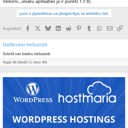
Veiksmi...iesaku apstaaties ja ir punkts 1.!! 8)
Jums ir jāpieslēdzas vai jāreģistrējas, lai atbildētu šeit.
Facebook
X (Twitter)
Bluesky
LinkedIn
Reddit
Pinterest
Tumblr
WhatsApp
E-pasts
Sai
Koplietot:
Dalībnieki tiešsaistē
Šobrīd nav biedru tiešsaistē.
Kopā: 46 (biedri: 0, viesi: 46)