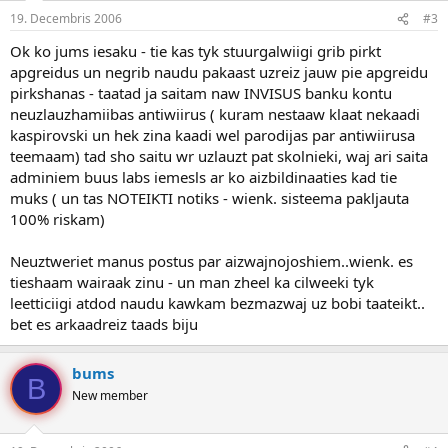
19. Decembris 2006
#3
Ok ko jums iesaku - tie kas tyk stuurgalwiigi grib pirkt
apgreidus un negrib naudu pakaast uzreiz jauw pie apgreidu
pirkshanas - taatad ja saitam naw INVISUS banku kontu
neuzlauzhamiibas antiwiirus ( kuram nestaaw klaat nekaadi
kaspirovski un hek zina kaadi wel parodijas par antiwiirusa
teemaam) tad sho saitu wr uzlauzt pat skolnieki, waj ari saita
adminiem buus labs iemesls ar ko aizbildinaaties kad tie
muks ( un tas NOTEIKTI notiks - wienk. sisteema pakljauta
100% riskam)
Neuztweriet manus postus par aizwajnojoshiem..wienk. es
tieshaam wairaak zinu - un man zheel ka cilweeki tyk
leetticiigi atdod naudu kawkam bezmazwaj uz bobi taateikt..
bet es arkaadreiz taads biju
bums
B
New member