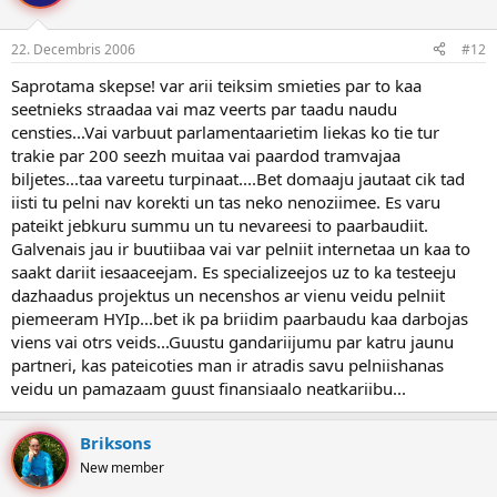
22. Decembris 2006
#12
Saprotama skepse! var arii teiksim smieties par to kaa
seetnieks straadaa vai maz veerts par taadu naudu
censties...Vai varbuut parlamentaarietim liekas ko tie tur
trakie par 200 seezh muitaa vai paardod tramvajaa
biljetes...taa vareetu turpinaat....Bet domaaju jautaat cik tad
iisti tu pelni nav korekti un tas neko nenoziimee. Es varu
pateikt jebkuru summu un tu nevareesi to paarbaudiit.
Galvenais jau ir buutiibaa vai var pelniit internetaa un kaa to
saakt dariit iesaaceejam. Es specializeejos uz to ka testeeju
dazhaadus projektus un necenshos ar vienu veidu pelniit
piemeeram HYIp...bet ik pa briidim paarbaudu kaa darbojas
viens vai otrs veids...Guustu gandariijumu par katru jaunu
partneri, kas pateicoties man ir atradis savu pelniishanas
veidu un pamazaam guust finansiaalo neatkariibu...
Briksons
New member