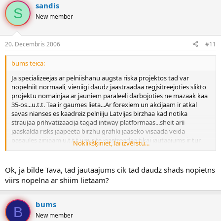
sandis
S
New member
20. Decembris 2006
#11
bums teica:
Ja specializeejas ar pelniishanu augsta riska projektos tad var
nopelniit normaali, vieniigi daudz jaastraadaa regjsitreejoties slikto
projektu nomainjaa ar jauniem paraleeli darbojoties ne mazaak kaa
35-os...u.t.t. Taa ir gaumes lieta...Ar forexiem un akcijaam ir atkal
savas nianses es kaadreiz pelniiju Latvijas birzhaa kad notika
straujaa prihvatizaacija tagad intway platformaas...sheit arii
jaaskalda risks jaapeeta birzhu grafiki jaaseko visaada veida
pasaules zinjaam u.t.t.t visur te jaastraadaa tikai jautaajums ir tur
Noklikšķiniet, lai izvērstu...
kas kam patiik...
Ok, ja bilde Tava, tad jautaajums cik tad daudz shads nopietns
viirs nopelna ar shiim lietaam?
bums
B
New member