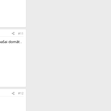
#11
pašai domāt .
#12