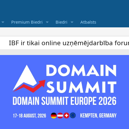
Premium Biedri
Biedri
Atbalsts
i online uzņēmējdarbība forums un bezmaksa