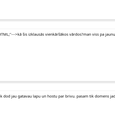
g HTML;"--->kā šis izklausās vienkāršākos vārdos?man viss pa jaunu
 tak dod jau gatavau lapu un hostu par brivu. pasam tik domens j