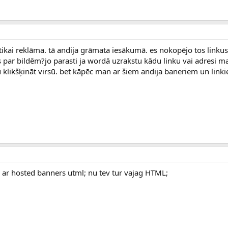
r tikai reklāma. tā andija grāmata iesākumā. es nokopējo tos linku
s par bildēm?jo parasti ja wordā uzrakstu kādu linku vai adresi m
 klikšķināt virsū. bet kāpēc man ar šiem andija baneriem un link
? ar hosted banners utml; nu tev tur vajag HTML;