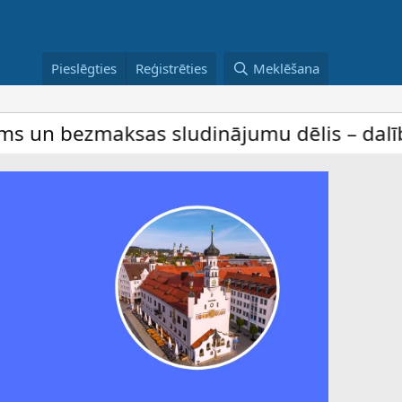
Pieslēgties
Reģistrēties
Meklēšana
s sludinājumu dēlis – dalība ir bez maksa