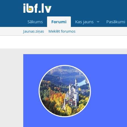
Sākums
Forumi
Kas jauns
Pasākumi
Jaunas ziņas
Meklēt forumos
IBF ir tika