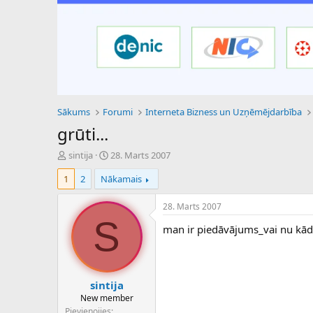
Sākums
Forumi
Interneta Bizness un Uzņēmējdarbība
grūti...
P
S
sintija
28. Marts 2007
a
ā
1
2
Nākamais
v
k
e
u
d
m
28. Marts 2007
i
a
S
man ir piedāvājums_vai nu kāds 
e
d
n
a
a
t
u
u
z
m
sintija
s
s
New member
ā
Pievienojies