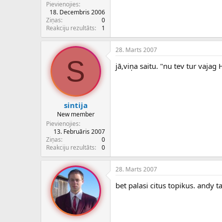
Pievienojies
18. Decembris 2006
Ziņas
0
Reakciju rezultāts
1
28. Marts 2007
S
jā,viņa saitu. "nu tev tur vaja
sintija
New member
Pievienojies
13. Februāris 2007
Ziņas
0
Reakciju rezultāts
0
28. Marts 2007
bet palasi citus topikus. andy