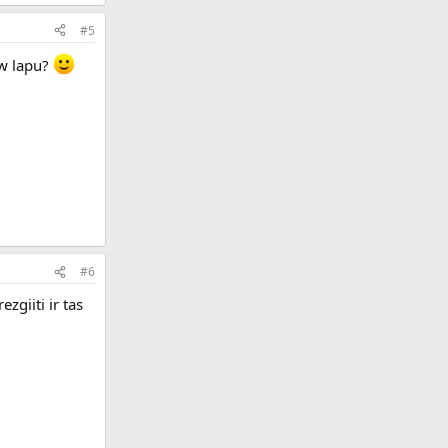
#5
ww lapu?
#6
zgiiti ir tas