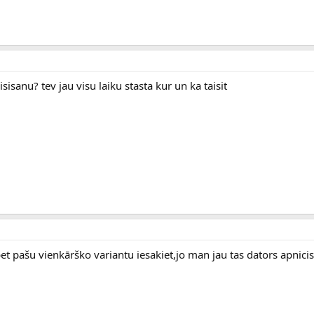
sisanu? tev jau visu laiku stasta kur un ka taisit
t pašu vienkārško variantu iesakiet,jo man jau tas dators apnicis