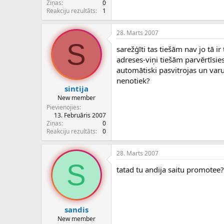
Ziņas
0
Reakciju rezultāts
1
28. Marts 2007
S
sarežģīti tas tiešām nav jo tā i
adreses-viņi tiešām parvērtīsie
automātiski pasvitrojas un varu
nenotiek?
sintija
New member
Pievienojies
13. Februāris 2007
Ziņas
0
Reakciju rezultāts
0
28. Marts 2007
S
tatad tu andija saitu promotee
sandis
New member