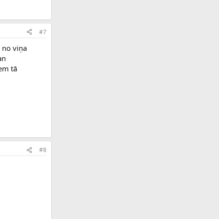
#7
s no viņa
an
iem tā
#8