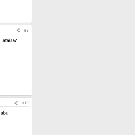
#9
 jātaisa?
#10
adabu