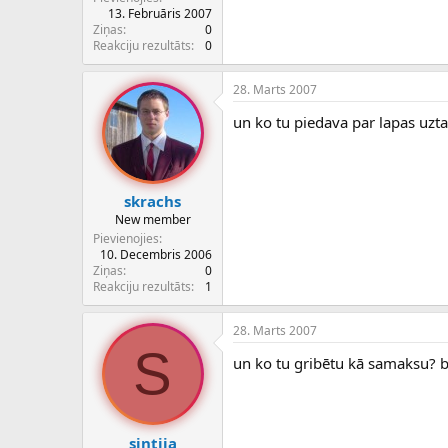
c
13. Februāris 2007
ē
Ziņas
0
j
Reakciju rezultāts
0
s
28. Marts 2007
un ko tu piedava par lapas uztai
skrachs
New member
Pievienojies
10. Decembris 2006
Ziņas
0
Reakciju rezultāts
1
28. Marts 2007
S
un ko tu gribētu kā samaksu? be
sintija