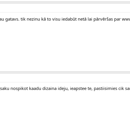
 jau gatavs. tik nezinu kā to visu iedabūt netā lai pārvēršas par w
saku nospikot kaadu dizaina ideju, ieapstee te, pastiisimies cik sare