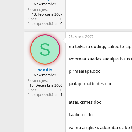
New member
Pievienojies
13. Februāris 2007
Ziņas
0
Reakciju rezultāts
0
28. Marts 2007
S
nu teikshu godiigi, saliec to 
izdomaa kaadas sadaljas buus un
sandis
pirmaalapa.doc
New member
Pievienojies
jautajumiatbildes.doc
18. Decembris 2006
Ziņas
0
Reakciju rezultāts
1
atsauksmes.doc
kaalietot.doc
vai nu angliski, atkariiba uz ko