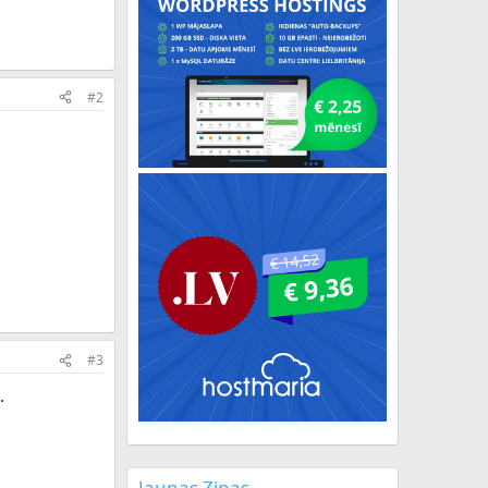
#2
#3
.
Jaunas Ziņas