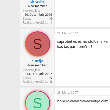
skrachs
New member
Pievienojies
10. Decembris 2006
Ziņas
0
Reakciju rezultāts
1
28. Marts 2007
S
saprotiet es esmu stulba laikam
kas tas par domēnu?
sintija
New member
Pievienojies
13. Februāris 2007
Ziņas
0
Reakciju rezultāts
0
28. Marts 2007
S
noperc www.trakaasintija.com