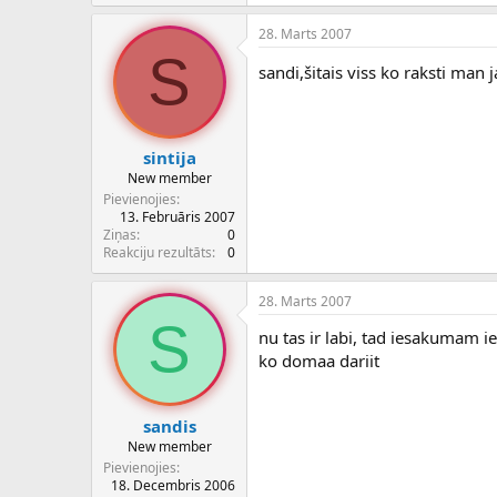
28. Marts 2007
S
sandi,šitais viss ko raksti man
sintija
New member
Pievienojies
13. Februāris 2007
Ziņas
0
Reakciju rezultāts
0
28. Marts 2007
S
nu tas ir labi, tad iesakumam ie
ko domaa dariit
sandis
New member
Pievienojies
18. Decembris 2006