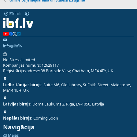
Online Uzņēmējdarbība un Biznesa Izaugsme
Sīkfaili
info@ibf.lv
No Stress Limited
Kompānijas numurs: 12629117
Reģistrācijas adrese: 38 Portside View, Chatham, ME4 4FY, UK
Lielbritānijas birojs:
Suite M6, Old Library, St Faith Street, Maidstone,
ME14 1LH, UK
Latvijas birojs:
Doma Laukums 2, Rīga, LV-1050, Latvija
Nepālas birojs:
Coming Soon
Navigācija
Mājas