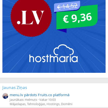
Jaunas Ziņas
menu.lv pārdots Fruits.co platformā
Jaunākais: Helmuts
Vakar 10:03
Mājaslapas, Tehnoloģijas, Hostings, Domēni