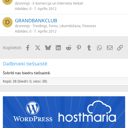
dzonnnijs
E-komercija un Interneta Veikali
Atbildes
0
7. Aprīlis 2012
GRANDBANKCLUB
D
dzonnnijs
Treidings, Forex, Likumdošana, Finanses
Atbildes
0
7. Aprīlis 2012
Facebook
X (Twitter)
Bluesky
LinkedIn
Reddit
Pinterest
Tumblr
WhatsApp
E-pasts
Sai
Koplietot:
Dalībnieki tiešsaistē
Šobrīd nav biedru tiešsaistē.
Kopā: 38 (biedri: 0, viesi: 38)