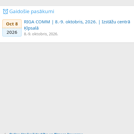
Gaidošie pasākumi
RIGA COMM | 8.-9. oktobris, 2026. | Izstāžu centrā
Oct 8
Ķīpsalā
2026
8.-9. oktobris, 2026.