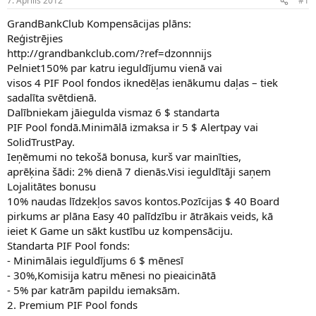
7. Aprīlis 2012
#1
n
a
a
t
GrandBankClub Kompensācijas plāns:
u
u
Reģistrējies
z
m
http://grandbankclub.com/?ref=dzonnnijs
s
s
Pelniet150% par katru ieguldījumu vienā vai
ā
c
visos 4 PIF Pool fondos iknedēļas ienākumu daļas – tiek
ē
sadalīta svētdienā.
j
Dalībniekam jāiegulda vismaz 6 $ standarta
s
PIF Pool fondā.Minimālā izmaksa ir 5 $ Alertpay vai
SolidTrustPay.
Ieņēmumi no tekošā bonusa, kurš var mainīties,
aprēķina šādi: 2% dienā 7 dienās.Visi ieguldītāji saņem
Lojalitātes bonusu
10% naudas līdzekļos savos kontos.Pozīcijas $ 40 Board
pirkums ar plāna Easy 40 palīdzību ir ātrākais veids, kā
ieiet K Game un sākt kustību uz kompensāciju.
Standarta PIF Pool fonds:
- Minimālais ieguldījums 6 $ mēnesī
- 30%,Komisija katru mēnesi no pieaicinātā
- 5% par katrām papildu iemaksām.
2. Premium PIF Pool fonds