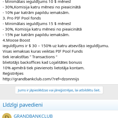
- Minimālais ieguldījums 10 $ mēnesī
- 30%,Komisija katru mēnesi no pieaicinātā
- 10% par katrām papildu iemaksām.
3. Pro PIF Pool fonds
- Minimālais ieguldījums 15 $ mēnesī
- 30%, Komisija katru mēnesi no pieaicinātā
- 15% par katrām papildu iemaksām.
4.Moose Boost
ieguldījums ir $ 30 – 150% uz katru atsevišķo ieguldījumu.
Visas iemaksas kuras veiktas PIF Pool Funds
tiek ierakstītas ” Transactions “
blietotājs backoffices kad Lojalitātes bonuss
10% apmērā tiek pievienots lietotāja kontam.
Reģistrējies
http://grandbankclub.com/?ref=dzonnnijs
Jums ir jāpieslēdzas vai jāreģistrējas, lai atbildētu šeit.
Līdzīgi pavedieni
GRANDBANKCLUB
D