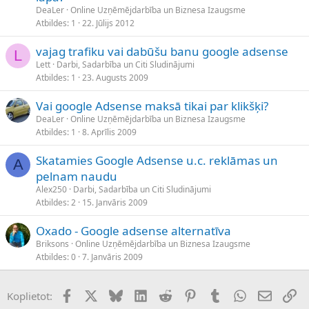
DeaLer
Online Uzņēmējdarbība un Biznesa Izaugsme
Atbildes
1
22. Jūlijs 2012
vajag trafiku vai dabūšu banu google adsense
L
Lett
Darbi, Sadarbība un Citi Sludinājumi
Atbildes
1
23. Augusts 2009
Vai google Adsense maksā tikai par klikšķi?
DeaLer
Online Uzņēmējdarbība un Biznesa Izaugsme
Atbildes
1
8. Aprīlis 2009
Skatamies Google Adsense u.c. reklāmas un
A
pelnam naudu
Alex250
Darbi, Sadarbība un Citi Sludinājumi
Atbildes
2
15. Janvāris 2009
Oxado - Google adsense alternatīva
Briksons
Online Uzņēmējdarbība un Biznesa Izaugsme
Atbildes
0
7. Janvāris 2009
Facebook
X (Twitter)
Bluesky
LinkedIn
Reddit
Pinterest
Tumblr
WhatsApp
E-pasts
Sai
Koplietot: