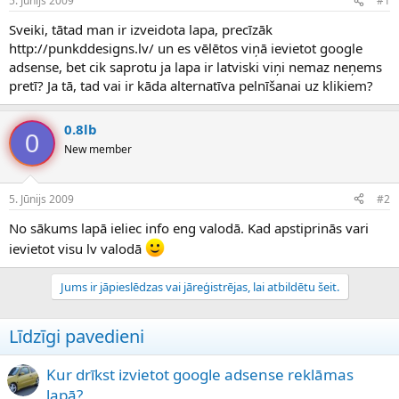
5. Jūnijs 2009
#1
n
a
a
t
Sveiki, tātad man ir izveidota lapa, precīzāk
u
u
http://punkddesigns.lv/ un es vēlētos viņā ievietot google
z
m
adsense, bet cik saprotu ja lapa ir latviski viņi nemaz neņems
s
s
pretī? Ja tā, tad vai ir kāda alternatīva pelnīšanai uz klikiem?
ā
c
ē
0.8lb
j
0
New member
s
5. Jūnijs 2009
#2
No sākums lapā ieliec info eng valodā. Kad apstiprinās vari
ievietot visu lv valodā
Jums ir jāpieslēdzas vai jāreģistrējas, lai atbildētu šeit.
Līdzīgi pavedieni
Kur drīkst izvietot google adsense reklāmas
lapā?