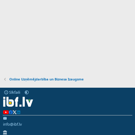
Online Uzņēmējdarbība un Biznesa Izaugsme
Sīkfaili
info@ibf.lv