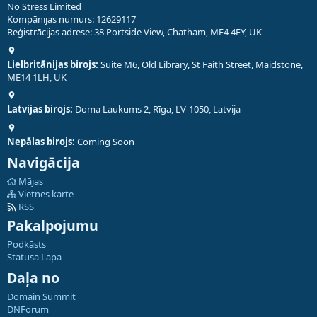
No Stress Limited
Kompānijas numurs: 12629117
Reģistrācijas adrese: 38 Portside View, Chatham, ME4 4FY, UK
Lielbritānijas birojs:
Suite M6, Old Library, St Faith Street, Maidstone,
ME14 1LH, UK
Latvijas birojs:
Doma Laukums 2, Rīga, LV-1050, Latvija
Nepālas birojs:
Coming Soon
Navigācija
Mājas
Vietnes karte
RSS
Pakalpojumu
Podkāsts
Statusa Lapa
Daļa no
Domain Summit
DNForum