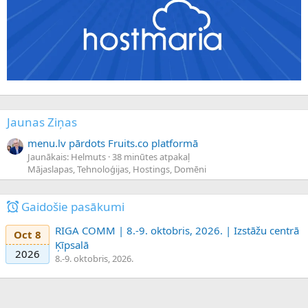
Jaunas Ziņas
menu.lv pārdots Fruits.co platformā
Jaunākais: Helmuts
38 minūtes atpakaļ
Mājaslapas, Tehnoloģijas, Hostings, Domēni
Gaidošie pasākumi
RIGA COMM | 8.-9. oktobris, 2026. | Izstāžu centrā
Oct 8
Ķīpsalā
2026
8.-9. oktobris, 2026.