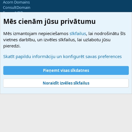
Acorn Domains
ConsultDomain
ForumNDD
Domainforum.ro
Mēs cienām jūsu privātumu
27.be
NamesLot
Mēs izmantojam nepieciešamos
sīkfailus
, lai nodrošinātu šīs
Hostmaria
vietnes darbību, un izvēles sīkfailus, lai uzlabotu jūsu
Atbalsts
pieredzi.
Sazinieties ar mums
Palīdzība
Skatīt papildu informāciju un konfigurēt savas preferences
Noteikumi un nosacījumi
Privātuma politika
Pieņemt visas sīkdatnes
Noraidīt izvēles sīkfailus
®
Community platform by XenForo
© 2010-2025 XenForo Ltd.