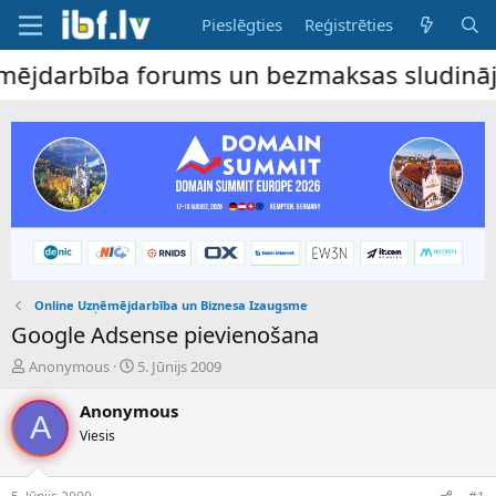
Pieslēgties
Reģistrēties
darbība forums un bezmaksas sludinājumu d
Online Uzņēmējdarbība un Biznesa Izaugsme
Google Adsense pievienošana
P
S
Anonymous
5. Jūnijs 2009
a
ā
v
k
Anonymous
A
e
u
Viesis
d
m
i
a
e
d