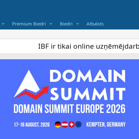
Premium Biedri
Biedri
Atbalsts
IBF ir tikai online uzņēmējdarbība foru