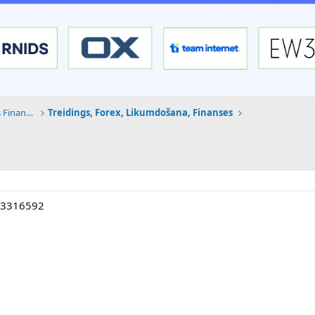
Tehnoloģijas, Kriptovalūtas un Nākotnes Finanses
Treidings, Forex, Likumdošana, Finanses
i?3316592