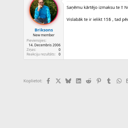
Saņēmu kārtējo izmaksu te !! N
Vislabāk te ir ielikt 15$ , tad 
Briksons
New member
Pievienojies
14. Decembris 2006
Ziņas
0
Reakciju rezultāts
0
Facebook
X (Twitter)
Bluesky
LinkedIn
Reddit
Pinterest
Tumblr
Wh
Koplietot: