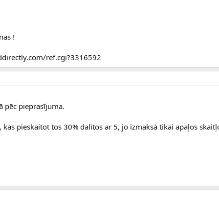
nas !
lddirectly.com/ref.cgi?3316592
nā pēc pieprasījuma.
kas pieskaitot tos 30% dalītos ar 5, jo izmaksā tikai apaļos skaitļ