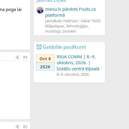
menu.lv pārdots Fruits.co
na poga lai
platformā
Jaunākais: Helmuts
Vakar 10:03
Mājaslapas, Tehnoloģijas,
Hostings, Domēni
Gaidošie pasākumi
RIGA COMM | 8.-9.
#4
Oct 8
oktobris, 2026. |
2026
Izstāžu centrā Ķīpsalā
8.-9. oktobris, 2026.
#5