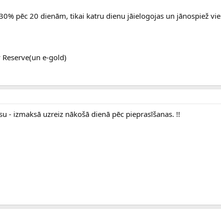
130% pēc 20 dienām, tikai katru dienu jāielogojas un jānospiež vie
 Reserve(un e-gold)
u - izmaksā uzreiz nākošā dienā pēc pieprasīšanas. !!