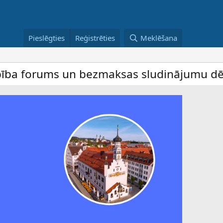
Pieslēgties
Reģistrēties
Meklēšana
ms un bezmaksas sludinājumu dēlis – dalība