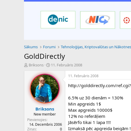
Sākums
Forumi
GoldDirectly
P
S
Briksons
11. Februāris 2008
a
ā
v
k
11. Februāris 2008
e
u
http://golddirectly.com/ref.cg
d
m
i
a
e
d
6.5% uz 30 dienām = 130%
n
a
Min apgreids 1$
a
t
Briksons
Max apgreids 10000$
u
u
New member
12% no referāļiem
z
m
Pievienojies
Jāsērfo tikai 1 lapa !!!!
s
s
14. Decembris 2006
ā
Izmaksā pēc apgreida beigām !
Ziņas
0