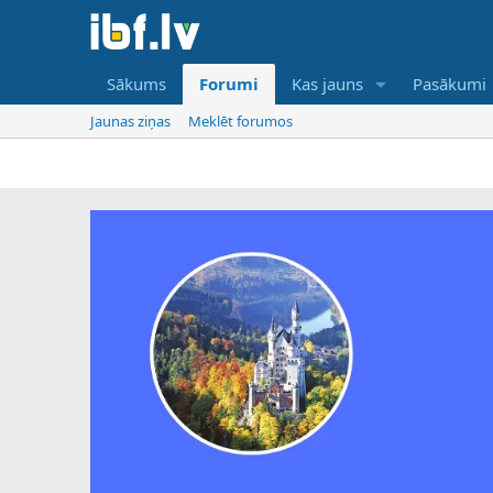
Sākums
Forumi
Kas jauns
Pasākumi
Jaunas ziņas
Meklēt forumos