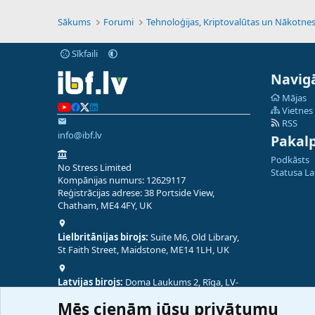
Sākums
Forumi
Sīkfaili
Navigā
Mājas
Vietnes
RSS
info@ibf.lv
Pakal
Podkāsts
No Stress Limited
Statusa L
Kompānijas numurs: 12629117
Reģistrācijas adrese: 38 Portside View,
Chatham, ME4 4FY, UK
Lielbritānijas birojs:
Suite M6, Old Library,
St Faith Street, Maidstone, ME14 1LH, UK
Latvijas birojs:
Doma Laukums 2, Rīga, LV-
1050, Latvija
Mēs cienām jūsu privātumu