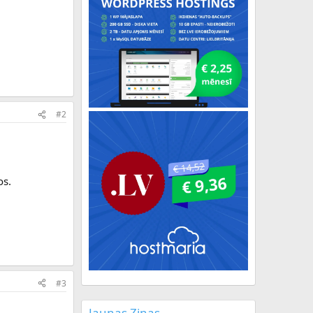
#2
os.
#3
Jaunas Ziņas