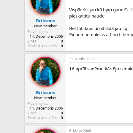
Vispār šis jau kā hyip gandrīz 
pieskaitītu naudu.
Briksons
New member
Bet ļoti labs un strādā jau ilgi.
Pievienojies
Pieņem iemaksas arī no Liberty
14. Decembris 2006
Ziņas
0
Reakciju rezultāts
0
23. Aprīlis 2008
16 aprīlī saņēmu kārtējo izmaks
Briksons
New member
Pievienojies
14. Decembris 2006
Ziņas
0
Reakciju rezultāts
0
6. Maijs 2008