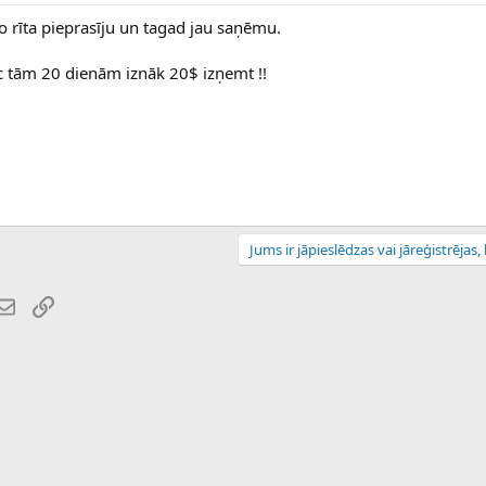
o rīta pieprasīju un tagad jau saņēmu.
pēc tām 20 dienām iznāk 20$ izņemt !!
Jums ir jāpieslēdzas vai jāreģistrējas, l
atsApp
E-pasts
Saiti