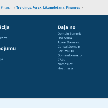
Tehnoloģijas, Kriptovalūtas un Nākotnes Finanses
Treidings, Forex, Likumdošana, Finanses
cija
Daļa no
Domain Summit
 karte
DNForum
Acorn Domains
ConsultDomain
pojumu
ForumNDD
Domainforum.ro
apa
27.be
NamesLot
Hostmaria