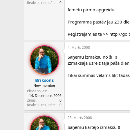
c
Reakciju rezultāts
0
ē
Iemetu pirmo apgreidu !
j
s
Programma pastāv jau 230 die
Reģistrējamies te >> http://go
4. Marts 2008
Saņēmu izmaksu no šī !!!
Izmaksāja uzreiz tajā pašā die
Tikai summas vēlams likt tādas, 
Briksons
New member
Pievienojies
14. Decembris 2006
Ziņas
0
Reakciju rezultāts
0
25. Marts 2008
Saņēmu kārtējo izmaksu !!