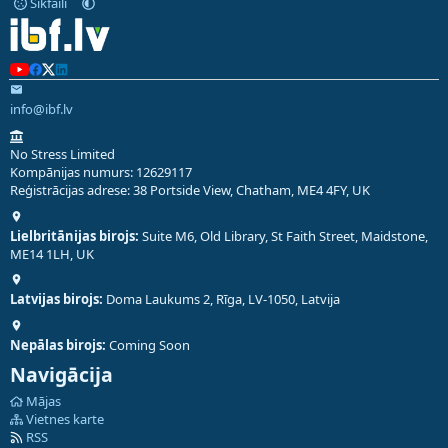
Sīkfaili
info@ibf.lv
No Stress Limited
Kompānijas numurs: 12629117
Reģistrācijas adrese: 38 Portside View, Chatham, ME4 4FY, UK
Lielbritānijas birojs:
Suite M6, Old Library, St Faith Street, Maidstone,
ME14 1LH, UK
Latvijas birojs:
Doma Laukums 2, Rīga, LV-1050, Latvija
Nepālas birojs:
Coming Soon
Navigācija
Mājas
Vietnes karte
RSS