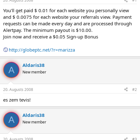
20. Augusts 2008
#1
n
a
a
t
You'll get paid $ 0.01 for each website you personally view
u
u
and $ 0.0075 for each website your referrals view. Payment
z
m
requests can be made every day and are processed through
s
s
Alertpay. The minimum payout is $10.00.
ā
c
Join now and receive a $0.05 Sign-up Bonus
ē
j
http://globeptc.net/?r=marizza
s
Aldaris38
A
New member
20. Augusts 2008
#2
es zem tevis!
Aldaris38
A
New member
20. Augusts 2008
#3