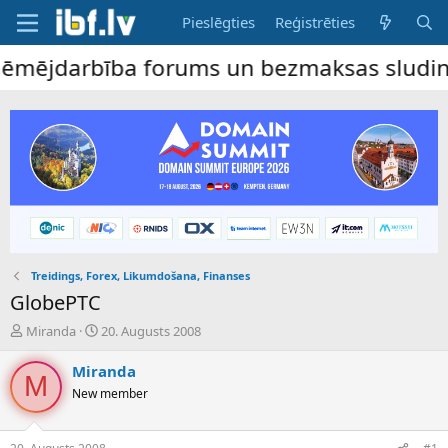
Pieslēgties
Reģistrēties
ējdarbība forums un bezmaksas sludinājumu
Treidings, Forex, Likumdošana, Finanses
GlobePTC
P
S
Miranda
20. Augusts 2008
a
ā
v
k
Miranda
M
e
u
New member
d
m
i
a
e
d