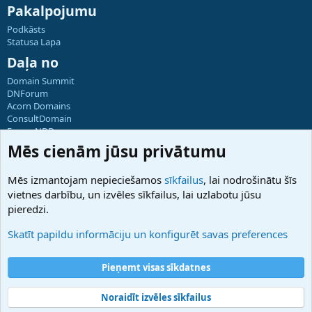
Pakalpojumu
Podkāsts
Statusa Lapa
Daļa no
Domain Summit
DNForum
Acorn Domains
ConsultDomain
ForumNDD
Domainforum.ro
Mēs cienām jūsu privātumu
27.be
NamesLot
Mēs izmantojam nepieciešamos
sīkfailus
, lai nodrošinātu šīs
Hostmaria
vietnes darbību, un izvēles sīkfailus, lai uzlabotu jūsu
Atbalsts
pieredzi.
Sazinieties ar mums
Palīdzība
Skatīt papildu informāciju un konfigurēt savas preferences
Noteikumi un nosacījumi
Privātuma politika
Pieņemt visas sīkdatnes
Noraidīt izvēles sīkfailus
®
Community platform by XenForo
© 2010-2025 XenForo Ltd.