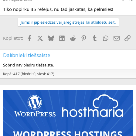
Tiko nopirku 35 refeļus, nu tad jāskatās, kā pelnīsies!
Jums ir jāpieslēdzas vai jāreģistrējas, lai atbildētu šeit.
Facebook
X (Twitter)
Bluesky
LinkedIn
Reddit
Pinterest
Tumblr
WhatsApp
E-pasts
Sai
Koplietot:
Dalībnieki tiešsaistē
Šobrīd nav biedru tiešsaistē.
Kopā: 417 (biedri: 0, viesi: 417)