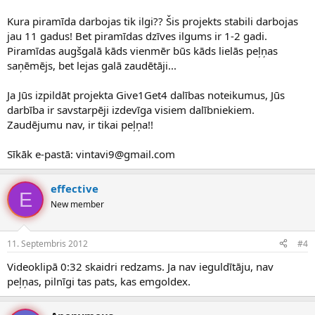
Kura piramīda darbojas tik ilgi?? Šis projekts stabili darbojas
jau 11 gadus! Bet piramīdas dzīves ilgums ir 1-2 gadi.
Piramīdas augšgalā kāds vienmēr būs kāds lielās peļņas
saņēmējs, bet lejas galā zaudētāji...
Ja Jūs izpildāt projekta Give1Get4 dalības noteikumus, Jūs
darbība ir savstarpēji izdevīga visiem dalībniekiem.
Zaudējumu nav, ir tikai peļņa!!
Sīkāk e-pastā: vintavi9@gmail.com
effective
E
New member
11. Septembris 2012
#4
Videoklipā 0:32 skaidri redzams. Ja nav ieguldītāju, nav
peļņas, pilnīgi tas pats, kas emgoldex.