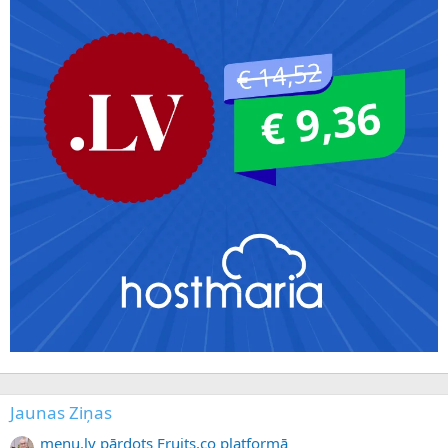
Jaunas Ziņas
menu.lv pārdots Fruits.co platformā