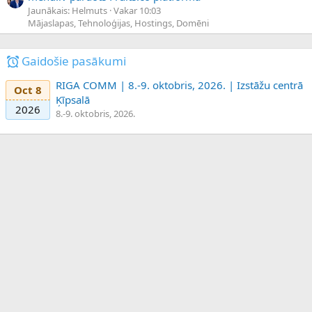
Jaunākais: Helmuts
Vakar 10:03
Mājaslapas, Tehnoloģijas, Hostings, Domēni
Gaidošie pasākumi
RIGA COMM | 8.-9. oktobris, 2026. | Izstāžu centrā
Oct 8
Ķīpsalā
2026
8.-9. oktobris, 2026.