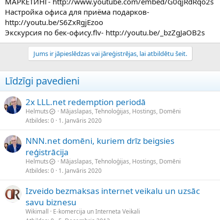
МАРКЕТИНГ- http://www.youtube.com/embed/G0qjRdRqo2s
Настройка офиса для приёма подарков-
http://youtu.be/S6ZxRgjEzoo
Экскурсия по бек-офису.flv- http://youtu.be/_bzZgJaOB2s
Jums ir jāpieslēdzas vai jāreģistrējas, lai atbildētu šeit.
Līdzīgi pavedieni
2x LLL.net redemption periodā
Helmuts
Mājaslapas, Tehnoloģijas, Hostings, Domēni
Atbildes
0
1. Janvāris 2020
NNN.net domēni, kuriem drīz beigsies
reģistrācija
Helmuts
Mājaslapas, Tehnoloģijas, Hostings, Domēni
Atbildes
0
1. Janvāris 2020
Izveido bezmaksas internet veikalu un uzsāc
savu biznesu
Wikimall
E-komercija un Interneta Veikali