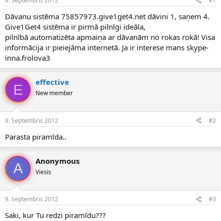
4. Septembris 2012
#1
n
a
a
t
Dāvanu sistēma 75857973.give1get4.net dāvini 1, saņem 4.
u
u
Give1Get4 sistēma ir pirmā pilnīgi ideāla,
z
m
pilnībā automatizēta apmaiņa ar dāvanām no rokas rokā! Visa
s
s
informācija ir pieiejāma internetā. Ja ir interese mans skype-
ā
c
inna.frolova3
ē
j
effective
s
E
New member
9. Septembris 2012
#2
Parasta piramīda..
Anonymous
A
Viesis
9. Septembris 2012
#3
Saki, kur Tu redzi piramīdu???