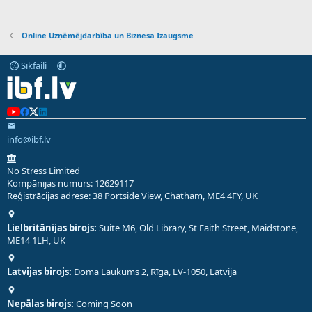
Online Uzņēmējdarbība un Biznesa Izaugsme
Sīkfaili
info@ibf.lv
No Stress Limited
Kompānijas numurs: 12629117
Reģistrācijas adrese: 38 Portside View, Chatham, ME4 4FY, UK
Lielbritānijas birojs:
Suite M6, Old Library, St Faith Street, Maidstone,
ME14 1LH, UK
Latvijas birojs:
Doma Laukums 2, Rīga, LV-1050, Latvija
Nepālas birojs:
Coming Soon