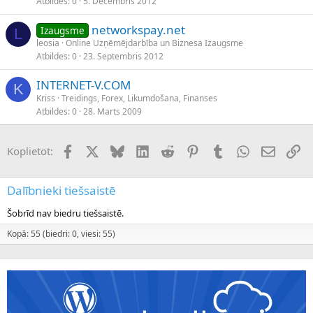
Atbildes
0
5. Decembris 2012
networkspay.net
Izaugsme
L
leosia
Online Uzņēmējdarbība un Biznesa Izaugsme
Atbildes
0
23. Septembris 2012
INTERNET-V.COM
K
Kriss
Treidings, Forex, Likumdošana, Finanses
Atbildes
0
28. Marts 2009
Facebook
X (Twitter)
Bluesky
LinkedIn
Reddit
Pinterest
Tumblr
WhatsApp
E-pasts
Sai
Koplietot:
Dalībnieki tiešsaistē
Šobrīd nav biedru tiešsaistē.
Kopā: 55 (biedri: 0, viesi: 55)