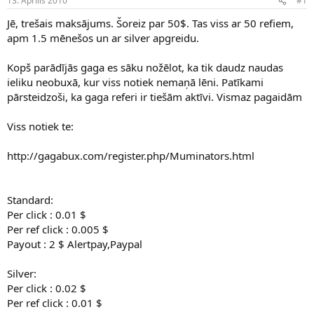
13. Aprīlis 2010
#1
n
a
a
t
Jē, trešais maksājums. Šoreiz par 50$. Tas viss ar 50 refiem,
u
u
apm 1.5 mēnešos un ar silver apgreidu.
z
m
s
s
Kopš parādījās gaga es sāku nožēlot, ka tik daudz naudas
ā
c
ieliku neobuxā, kur viss notiek nemaņā lēni. Patīkami
ē
pārsteidzoši, ka gaga referi ir tiešām aktīvi. Vismaz pagaidām
j
s
Viss notiek te:
http://gagabux.com/register.php/Muminators.html
Standard:
Per click : 0.01 $
Per ref click : 0.005 $
Payout : 2 $ Alertpay,Paypal
Silver:
Per click : 0.02 $
Per ref click : 0.01 $