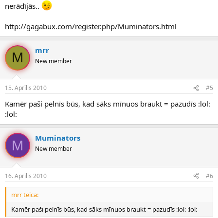
nerādījās..
http://gagabux.com/register.php/Muminators.html
mrr
M
New member
15. Aprīlis 2010
#5
Kamēr paši pelnīs būs, kad sāks mīnuos braukt = pazudīs :lol:
:lol:
Muminators
M
New member
16. Aprīlis 2010
#6
mrr teica:
Kamēr paši pelnīs būs, kad sāks mīnuos braukt = pazudīs :lol: :lol: