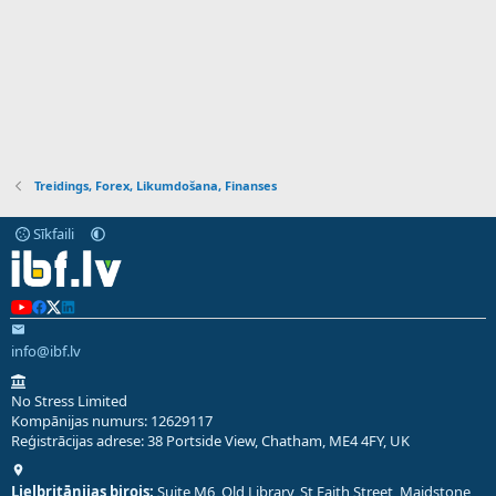
Treidings, Forex, Likumdošana, Finanses
Sīkfaili
info@ibf.lv
No Stress Limited
Kompānijas numurs: 12629117
Reģistrācijas adrese: 38 Portside View, Chatham, ME4 4FY, UK
Lielbritānijas birojs:
Suite M6, Old Library, St Faith Street, Maidstone,