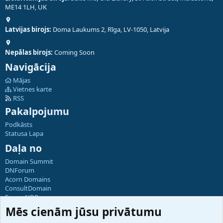
ME14 1LH, UK
Latvijas birojs:
Doma Laukums 2, Rīga, LV-1050, Latvija
Nepālas birojs:
Coming Soon
Navigācija
Mājas
Vietnes karte
RSS
Pakalpojumu
Podkāsts
Statusa Lapa
Daļa no
Domain Summit
DNForum
Acorn Domains
ConsultDomain
ForumNDD
Domainforum.ro
Mēs cienām jūsu privātumu
27.be