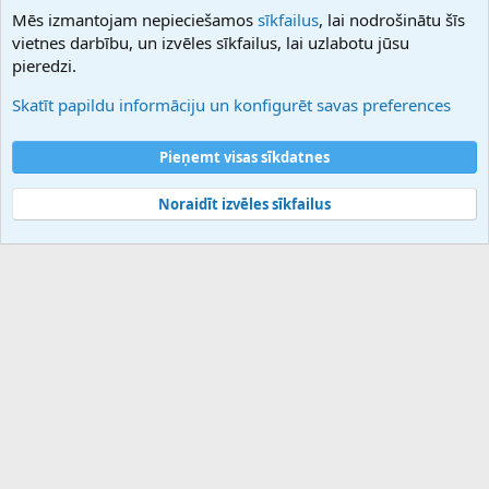
NamesLot
Mēs izmantojam nepieciešamos
sīkfailus
, lai nodrošinātu šīs
Hostmaria
vietnes darbību, un izvēles sīkfailus, lai uzlabotu jūsu
Atbalsts
pieredzi.
Sazinieties ar mums
Palīdzība
Skatīt papildu informāciju un konfigurēt savas preferences
Noteikumi un nosacījumi
Privātuma politika
Pieņemt visas sīkdatnes
Noraidīt izvēles sīkfailus
®
Community platform by XenForo
© 2010-2025 XenForo Ltd.