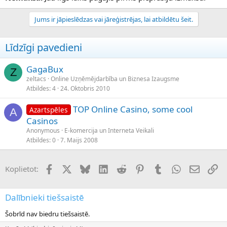
Jums ir jāpieslēdzas vai jāreģistrējas, lai atbildētu šeit.
Līdzīgi pavedieni
GagaBux
Z
zeltacs
Online Uzņēmējdarbība un Biznesa Izaugsme
Atbildes
4
24. Oktobris 2010
TOP Online Casino, some cool
Azartspēles
A
Casinos
Anonymous
E-komercija un Interneta Veikali
Atbildes
0
7. Maijs 2008
Facebook
X (Twitter)
Bluesky
LinkedIn
Reddit
Pinterest
Tumblr
WhatsApp
E-pasts
Sai
Koplietot:
Dalībnieki tiešsaistē
Šobrīd nav biedru tiešsaistē.