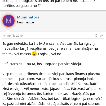
lietotājiem, upgrades arī lēts un par refiem nezinu. Labāk
turēties pa gabalu no šī.
Muminators
M
New member
14. Aprīlis 2010
#4
Es gan neteiktu, ka šis JAU ir scam. Visticamāk, ka ilgi viņi
nepavilks- tas jā, iespējams, bet, ja reiz man samaksāja- nu
tad tak vēl maksā
Loģiski, vai ne...
Refi starp citu- nu tā, bez upgrade pat virs vidējā.
Visp man jau gribētos ticēt, ka viņi pārskatīs finansu plūsmu
un nekļūs par scam. Var arī džekus saprast- plānoja labi, ja
pārdesmit tūkstošus lietotāju, bet saradās 300K... Nu, katrā
ziņā es viņus vēl nenorakstu, jāpaskatās... Pārsvarā arī paniku
ceļ ārzemju forumos tie, kuriem maksas aizkavējušās par
dažām dienām. Atkārtošos, bet tas ir tikai loģiski, ja ņem vērā,
ka paši admini atzīst- tāds lietotāju skaits viņiem pat sapņos