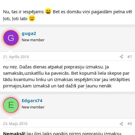
Nu, tas ir iespējams
Bet es domāu viņi pagaidām pelna vēl
ļoti, ļoti labi
guga2
G
New member
21. Aprīlis 2010
#7
nu nez. Dažas dienas atpakaļ pieprasiju izmaksu. Ja
samaksās,uzskatīšu ka paveicās. Bet kopumā liela skepse par
tādu kvantumu linku un izmaksas iespējām.Var jau ietrāpīties
pirmajos,kam izmaksā un tad daži$ par ļaunu nenāk
Edgars74
E
New member
23. Maijs 2010
#8
Nemaksā!
Jau ilgs laiks pagājis pirms pieprasiju izmaksu.