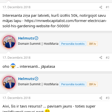
e
d
17. Decembris 2018
#1
n
a
a
t
Interesanta ziņa par latvieti, kurš izcēlis 50k, notirgojot savu
u
u
mājas lapu - https://mrwebcapitalist.com/former-electrician-
z
m
sold-his-gardening-website-for-50000/
s
s
ā
c
Helmuts
ē
Domain Summit | HostMaria
Personāla loceklis
IBF.lv
j
s
17. Decembris 2018
#2
oho
.. interesanti.. jāpalasa
Helmuts
Domain Summit | HostMaria
Personāla loceklis
IBF.lv
17. Decembris 2018
#3
Aivi, šis ir tavs resurss? ... pavisam jauns - toties super
izpildījums!! cepuri nost