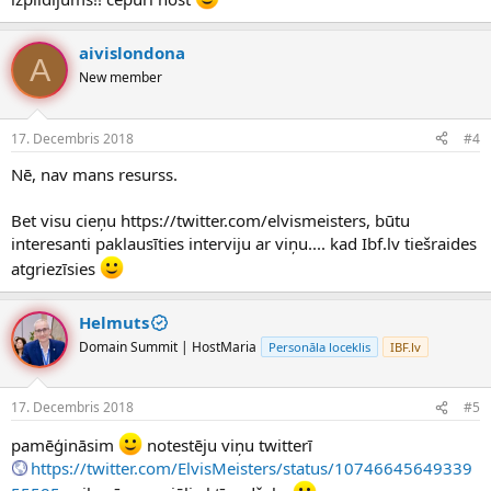
aivislondona
A
New member
17. Decembris 2018
#4
Nē, nav mans resurss.
Bet visu cieņu https://twitter.com/elvismeisters, būtu
interesanti paklausīties interviju ar viņu.... kad Ibf.lv tiešraides
atgriezīsies
Helmuts
Domain Summit | HostMaria
Personāla loceklis
IBF.lv
17. Decembris 2018
#5
pamēģināsim
notestēju viņu twitterī
https://twitter.com/ElvisMeisters/status/10746645649339