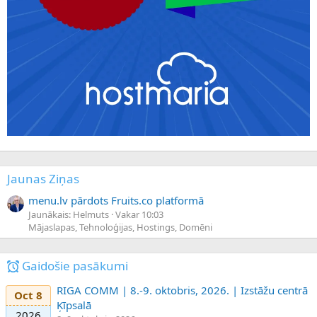
Jaunas Ziņas
menu.lv pārdots Fruits.co platformā
Jaunākais: Helmuts
Vakar 10:03
Mājaslapas, Tehnoloģijas, Hostings, Domēni
Gaidošie pasākumi
RIGA COMM | 8.-9. oktobris, 2026. | Izstāžu centrā
Oct 8
Ķīpsalā
2026