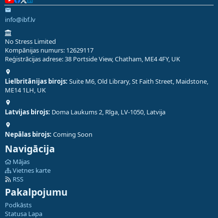
info@ibf.lv
No Stress Limited
Kompānijas numurs: 12629117
Reģistrācijas adrese: 38 Portside View, Chatham, ME4 4FY, UK
Lielbritānijas birojs:
Suite M6, Old Library, St Faith Street, Maidstone,
ME14 1LH, UK
Latvijas birojs:
Doma Laukums 2, Rīga, LV-1050, Latvija
Nepālas birojs:
Coming Soon
Navigācija
Mājas
Vietnes karte
RSS
Pakalpojumu
Podkāsts
Statusa Lapa