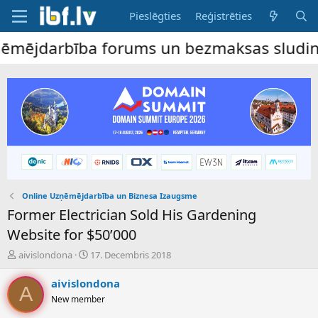
Pieslēgties
Reģistrēties
ējdarbība forums un bezmaksas sludinājumu 
Online Uzņēmējdarbība un Biznesa Izaugsme
Former Electrician Sold His Gardening
Website for $50’000
P
S
aivislondona
17. Decembris 2018
a
ā
v
k
aivislondona
A
e
u
New member
d
m
i
a