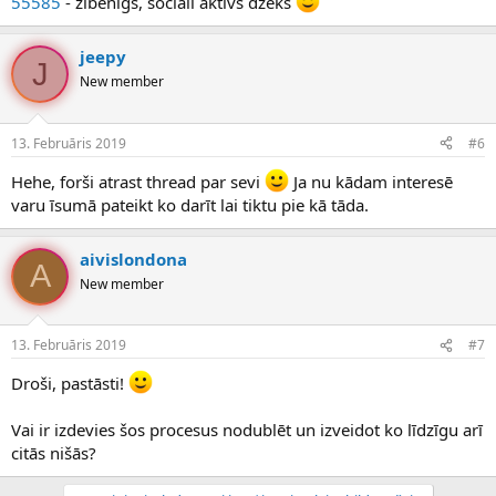
55585
- zibenīgs, sociāli aktīvs džeks
jeepy
J
New member
13. Februāris 2019
#6
Hehe, forši atrast thread par sevi
Ja nu kādam interesē
varu īsumā pateikt ko darīt lai tiktu pie kā tāda.
aivislondona
A
New member
13. Februāris 2019
#7
Droši, pastāsti!
Vai ir izdevies šos procesus nodublēt un izveidot ko līdzīgu arī
citās nišās?