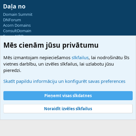
Daļa no
Domain Summit
DNForum
Acorn Domains
ConsultDomain
ForumNDD
Domainforum.ro
Mēs cienām jūsu privātumu
27.be
NamesLot
Mēs izmantojam nepieciešamos
sīkfailus
, lai nodrošinātu šīs
Hostmaria
vietnes darbību, un izvēles sīkfailus, lai uzlabotu jūsu
Atbalsts
pieredzi.
Sazinieties ar mums
Palīdzība
Skatīt papildu informāciju un konfigurēt savas preferences
Noteikumi un nosacījumi
Privātuma politika
Pieņemt visas sīkdatnes
Noraidīt izvēles sīkfailus
®
Community platform by XenForo
© 2010-2025 XenForo Ltd.