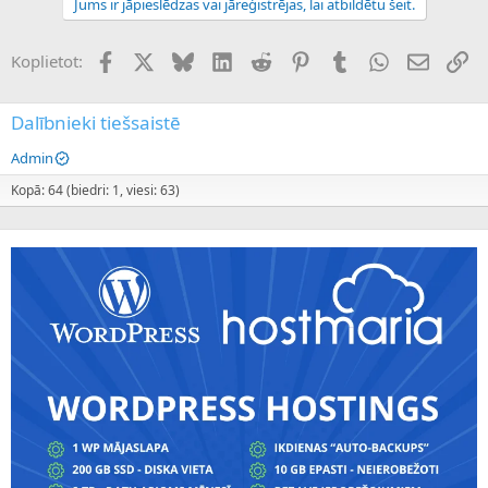
Jums ir jāpieslēdzas vai jāreģistrējas, lai atbildētu šeit.
Facebook
X (Twitter)
Bluesky
LinkedIn
Reddit
Pinterest
Tumblr
WhatsApp
E-pasts
Sai
Koplietot:
Dalībnieki tiešsaistē
Admin
Kopā: 64 (biedri: 1, viesi: 63)