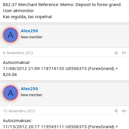
$82.37 Merchant Reference: Memo: Deposit to forex-grand
User akmonitor
Kas iegulda, tas nopelna!
Alex250
A
New member
8. Novembris 2012
#5
Autoizmaksa!
11/08/2012 21:09 118716135 U0506373 (ForexGrand) +
$24.06
Alex250
A
New member
13. Novembris 2012
#6
Autoizmaksas:
11/13/2012 20:17 119543111 U0506373 (ForexGrand) +