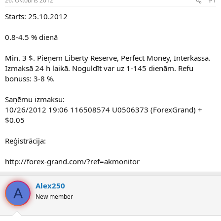
26. Oktobris 2012
#1
n
a
a
t
Starts: 25.10.2012
u
u
z
m
0.8-4.5 % dienā
s
s
ā
c
Min. 3 $. Pieņem Liberty Reserve, Perfect Money, Interkassa.
ē
Izmaksā 24 h laikā. Noguldīt var uz 1-145 dienām. Refu
j
bonuss: 3-8 %.
s
Saņēmu izmaksu:
10/26/2012 19:06 116508574 U0506373 (ForexGrand) +
$0.05
Reģistrācija:
http://forex-grand.com/?ref=akmonitor
Alex250
A
New member