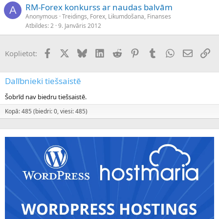
RM-Forex konkurss ar naudas balvām
A
Anonymous
Treidings, Forex, Likumdošana, Finanses
Atbildes
2
9. Janvāris 2012
Facebook
X (Twitter)
Bluesky
LinkedIn
Reddit
Pinterest
Tumblr
WhatsApp
E-pasts
Sai
Koplietot:
Dalībnieki tiešsaistē
Šobrīd nav biedru tiešsaistē.
Kopā: 485 (biedri: 0, viesi: 485)