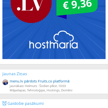
Jaunas Ziņas
menu.lv pārdots Fruits.co platformā
Jaunākais: Helmuts
Šodien plkst. 10:03
Mājaslapas, Tehnoloģijas, Hostings, Domēni
Gaidošie pasākumi