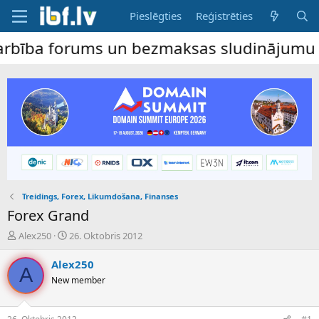
Pieslēgties
Reģistrēties
a forums un bezmaksas sludinājumu dēlis –
Treidings, Forex, Likumdošana, Finanses
Forex Grand
P
S
Alex250
26. Oktobris 2012
a
ā
v
k
Alex250
A
e
u
New member
d
m
i
a
e
d