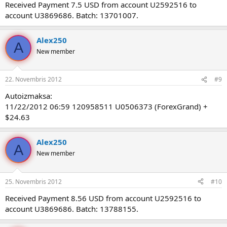
Received Payment 7.5 USD from account U2592516 to
account U3869686. Batch: 13701007.
Alex250
A
New member
22. Novembris 2012
#9
Autoizmaksa:
11/22/2012 06:59 120958511 U0506373 (ForexGrand) +
$24.63
Alex250
A
New member
25. Novembris 2012
#10
Received Payment 8.56 USD from account U2592516 to
account U3869686. Batch: 13788155.