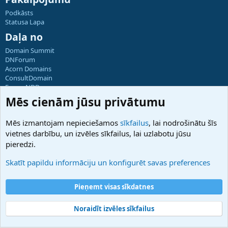
Podkāsts
Statusa Lapa
Daļa no
Domain Summit
DNForum
Acorn Domains
ConsultDomain
ForumNDD
Domainforum.ro
Mēs cienām jūsu privātumu
27.be
NamesLot
Mēs izmantojam nepieciešamos
sīkfailus
, lai nodrošinātu šīs
Hostmaria
vietnes darbību, un izvēles sīkfailus, lai uzlabotu jūsu
Atbalsts
pieredzi.
Sazinieties ar mums
Palīdzība
Skatīt papildu informāciju un konfigurēt savas preferences
Noteikumi un nosacījumi
Privātuma politika
Pieņemt visas sīkdatnes
Noraidīt izvēles sīkfailus
®
Community platform by XenForo
© 2010-2025 XenForo Ltd.