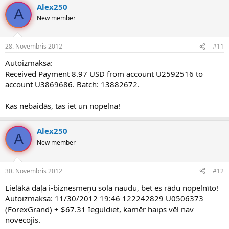
Alex250
A
New member
28. Novembris 2012
#11
Autoizmaksa:
Received Payment 8.97 USD from account U2592516 to
account U3869686. Batch: 13882672.
Kas nebaidās, tas iet un nopelna!
Alex250
A
New member
30. Novembris 2012
#12
Lielākā daļa i-biznesmeņu sola naudu, bet es rādu nopelnīto!
Autoizmaksa: 11/30/2012 19:46 122242829 U0506373
(ForexGrand) + $67.31 Ieguldiet, kamēr haips vēl nav
novecojis.