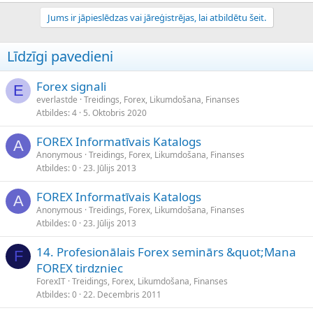
Jums ir jāpieslēdzas vai jāreģistrējas, lai atbildētu šeit.
Līdzīgi pavedieni
Forex signali
E
everlastde
Treidings, Forex, Likumdošana, Finanses
Atbildes
4
5. Oktobris 2020
FOREX Informatīvais Katalogs
A
Anonymous
Treidings, Forex, Likumdošana, Finanses
Atbildes
0
23. Jūlijs 2013
FOREX Informatīvais Katalogs
A
Anonymous
Treidings, Forex, Likumdošana, Finanses
Atbildes
0
23. Jūlijs 2013
14. Profesionālais Forex seminārs &quot;Mana
F
FOREX tirdzniec
ForexIT
Treidings, Forex, Likumdošana, Finanses
Atbildes
0
22. Decembris 2011