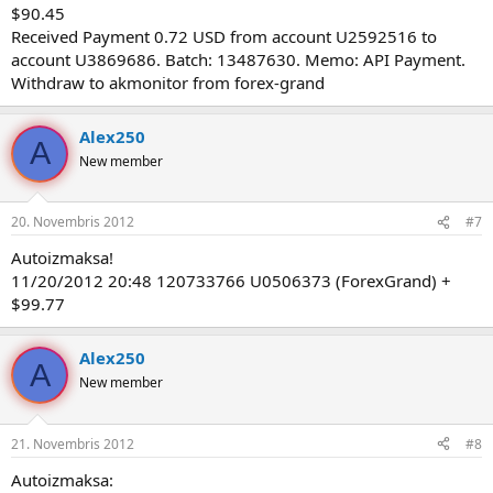
$90.45
Received Payment 0.72 USD from account U2592516 to
account U3869686. Batch: 13487630. Memo: API Payment.
Withdraw to akmonitor from forex-grand
Alex250
A
New member
20. Novembris 2012
#7
Autoizmaksa!
11/20/2012 20:48 120733766 U0506373 (ForexGrand) +
$99.77
Alex250
A
New member
21. Novembris 2012
#8
Autoizmaksa: