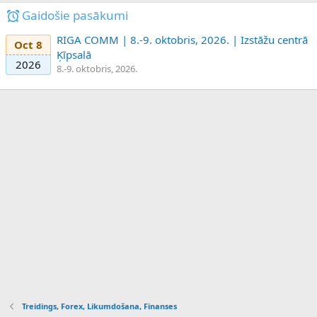
Gaidošie pasākumi
RIGA COMM | 8.-9. oktobris, 2026. | Izstāžu centrā
Oct 8
Ķīpsalā
2026
8.-9. oktobris, 2026.
Treidings, Forex, Likumdošana, Finanses