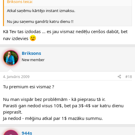
Briksons teica:
Atkal saņēmu kārtējo instant izmaksu.
Nu jau saņemu gandrīz katru dienu !!
Kā Tev tas izdodas ... es jau vismaz nedēļu cenšos dabūt, bet
nav izdevies
Briksons
New member
4. Janvāris 2009
#18
Tu premium esi vismaz ?
Nu man vispār bez problēmām - kā pieprasu tā ir.
Parasti gan nedod visus 10$, bet pa 3$-4$ var katru dienu
pieprasīt.
Ja nedod - mēģinu atkal par 1$ mazāku summu.
944s