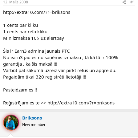
12. Maijs 2008
#1
n
a
a
t
http://extra10.com/?r=briksons
u
u
z
m
s
s
1 cents par kliku
ā
1 cents par refa kliku
c
Min izmaksa 10$ uz alertpay
ē
j
Šis ir Earn3 admina jaunais PTC
s
No earn3 jau esmu saņēmis izmaksu , tā kā tā ir 100%
garantija , ka šis maksā !!!
Varbūt pat sākumā uzreiz var pirkt refus un apgreidu.
Pagaidām tikai 320 reģistrēti lietotāji !!!
Pasteidzamies !!
Reģistrējamies te >> http://extra10.com/?r=briksons
Briksons
New member