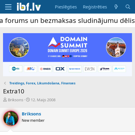
Pieslēgties
Reģistrēties
s un bezmaksas sludinājumu dēlis – dalība
Treidings, Forex, Likumdošana, Finanses
Extra10
P
S
Briksons
12. Maijs 2008
a
ā
v
k
Briksons
e
u
New member
d
m
i
a
e
d