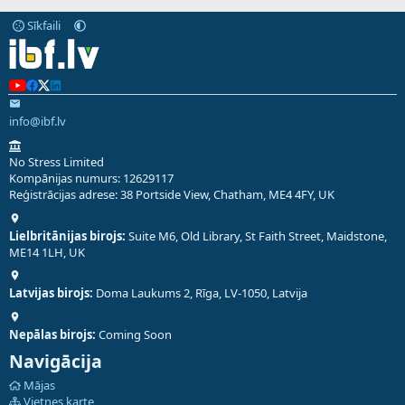
Sīkfaili
info@ibf.lv
No Stress Limited
Kompānijas numurs: 12629117
Reģistrācijas adrese: 38 Portside View, Chatham, ME4 4FY, UK
Lielbritānijas birojs:
Suite M6, Old Library, St Faith Street, Maidstone,
ME14 1LH, UK
Latvijas birojs:
Doma Laukums 2, Rīga, LV-1050, Latvija
Nepālas birojs:
Coming Soon
Navigācija
Mājas
Vietnes karte