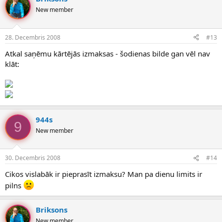
New member
28. Decembris 2008
#13
Atkal saņēmu kārtējās izmaksas - šodienas bilde gan vēl nav
klāt:
944s
9
New member
30. Decembris 2008
#14
Cikos vislabāk ir pieprasīt izmaksu? Man pa dienu limits ir
pilns
Briksons
New member