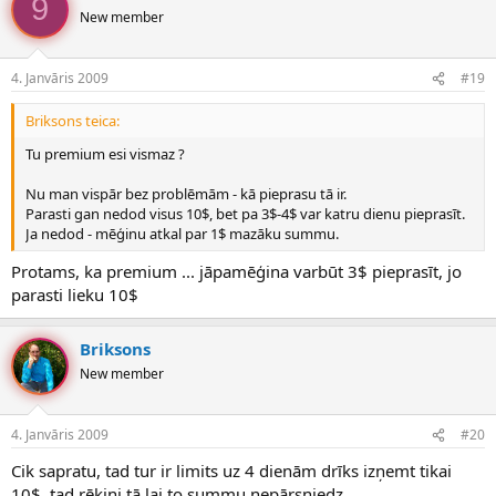
9
New member
4. Janvāris 2009
#19
Briksons teica:
Tu premium esi vismaz ?
Nu man vispār bez problēmām - kā pieprasu tā ir.
Parasti gan nedod visus 10$, bet pa 3$-4$ var katru dienu pieprasīt.
Ja nedod - mēģinu atkal par 1$ mazāku summu.
Protams, ka premium ... jāpamēģina varbūt 3$ pieprasīt, jo
parasti lieku 10$
Briksons
New member
4. Janvāris 2009
#20
Cik sapratu, tad tur ir limits uz 4 dienām drīks izņemt tikai
10$, tad rēķini tā lai to summu nepārsniedz.