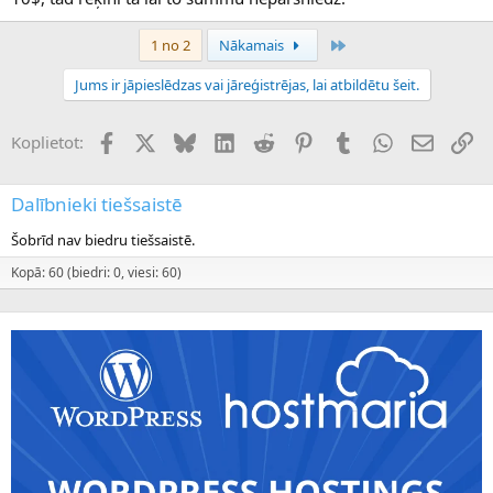
Pēdējais
1 no 2
Nākamais
Jums ir jāpieslēdzas vai jāreģistrējas, lai atbildētu šeit.
Facebook
X (Twitter)
Bluesky
LinkedIn
Reddit
Pinterest
Tumblr
WhatsApp
E-pasts
Sai
Koplietot:
Dalībnieki tiešsaistē
Šobrīd nav biedru tiešsaistē.
Kopā: 60 (biedri: 0, viesi: 60)