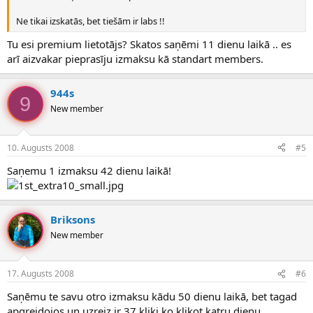
Ne tikai izskatās, bet tiešām ir labs !!
Tu esi premium lietotājs? Skatos saņēmi 11 dienu laikā .. es
arī aizvakar pieprasīju izmaksu kā standart members.
944s
9
New member
10. Augusts 2008
#5
Saņemu 1 izmaksu 42 dienu laikā!
Briksons
New member
17. Augusts 2008
#6
Saņēmu te savu otro izmaksu kādu 50 dienu laikā, bet tagad
apgreidojos un uzreiz ir 37 kliki ko klikot katru dienu