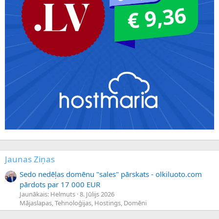
Jaunas Ziņas
Sedo nedēļas domēnu "sales" pārskats - olkiluoto.com
pārdots par 17 000 EUR
Jaunākais: Helmuts
8. Jūlijs 2026
Mājaslapas, Tehnoloģijas, Hostings, Domēni