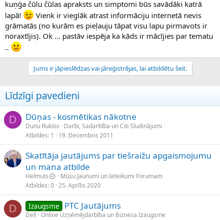
kuņģa čūlu čūlas apraksts un simptomi būs savādāki katrā
lapā!
Vienk ir vieglāk atrast informāciju internetā nevis
grāmatās (no kurām es pieļauju tāpat visu lapu pirmavots ir
noraxtījis). Ok ... pastāv iespēja ka kāds ir mācījies par tematu
..
Jums ir jāpieslēdzas vai jāreģistrējas, lai atbildētu šeit.
Līdzīgi pavedieni
Dūņas - kosmētikas nākotne
D
Dunu Rukitis
Darbi, Sadarbība un Citi Sludinājumi
Atbildes
1
19. Decembris 2011
Skatītāja jautājums par tiešraižu apgaismojumu
un mana atbilde
Helmuts
Mūsu Jaunumi un Ieteikumi Forumam
Atbildes
0
25. Aprīlis 2020
PTC Jautājums
Izaugsme
D
Dell
Online Uzņēmējdarbība un Biznesa Izaugsme