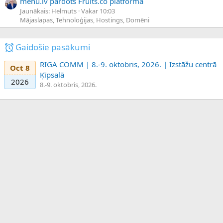
menu.lv pārdots Fruits.co platformā
Jaunākais: Helmuts
Vakar 10:03
Mājaslapas, Tehnoloģijas, Hostings, Domēni
Gaidošie pasākumi
RIGA COMM | 8.-9. oktobris, 2026. | Izstāžu centrā
Oct 8
Ķīpsalā
2026
8.-9. oktobris, 2026.