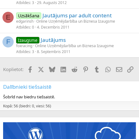
Atbildes
3
29. Augusts 2012
Jautājums par adult content
Uzsākšana
E
edgarinsh
Online Uzņēmējdarbība un Biznesa Izaugsme
Atbildes
0
4. Decembris 2011
Jautājums
Izaugsme
F
foxracing
Online Uzņēmējdarbība un Biznesa Izaugsme
Atbildes
3
8. Septembris 2011
Facebook
X (Twitter)
Bluesky
LinkedIn
Reddit
Pinterest
Tumblr
WhatsApp
E-pasts
Sai
Koplietot:
Dalībnieki tiešsaistē
Šobrīd nav biedru tiešsaistē.
Kopā: 56 (biedri: 0, viesi: 56)