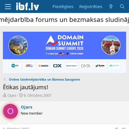
Pieslēgties
Reģistrēties
darbība forums un bezmaksas sludinājumu dē
Online Uzņēmējdarbība un Biznesa Izaugsme
Ētikas jautājums!
P
S
Ojars
9. Oktobris 2007
a
ā
v
k
Ojars
O
e
u
New member
d
m
i
a
e
d