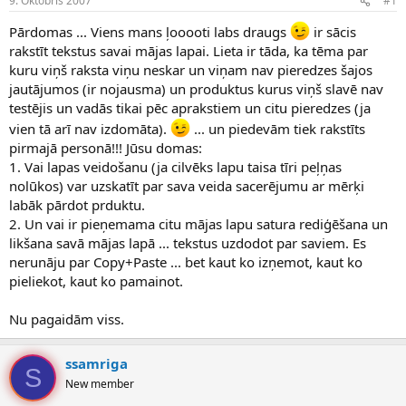
9. Oktobris 2007
#1
n
a
a
t
Pārdomas ... Viens mans ļooooti labs draugs
ir sācis
u
u
rakstīt tekstus savai mājas lapai. Lieta ir tāda, ka tēma par
z
m
kuru viņš raksta viņu neskar un viņam nav pieredzes šajos
s
s
jautājumos (ir nojausma) un produktus kurus viņš slavē nav
ā
c
testējis un vadās tikai pēc aprakstiem un citu pieredzes (ja
ē
vien tā arī nav izdomāta).
... un piedevām tiek rakstīts
j
pirmajā personā!!! Jūsu domas:
s
1. Vai lapas veidošanu (ja cilvēks lapu taisa tīri peļņas
nolūkos) var uzskatīt par sava veida sacerējumu ar mērķi
labāk pārdot prduktu.
2. Un vai ir pieņemama citu mājas lapu satura rediģēšana un
likšana savā mājas lapā ... tekstus uzdodot par saviem. Es
nerunāju par Copy+Paste ... bet kaut ko izņemot, kaut ko
pieliekot, kaut ko pamainot.
Nu pagaidām viss.
ssamriga
S
New member