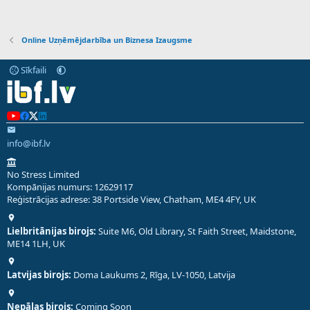
Online Uzņēmējdarbība un Biznesa Izaugsme
Sīkfaili
info@ibf.lv
No Stress Limited
Kompānijas numurs: 12629117
Reģistrācijas adrese: 38 Portside View, Chatham, ME4 4FY, UK
Lielbritānijas birojs:
Suite M6, Old Library, St Faith Street, Maidstone,
ME14 1LH, UK
Latvijas birojs:
Doma Laukums 2, Rīga, LV-1050, Latvija
Nepālas birojs:
Coming Soon