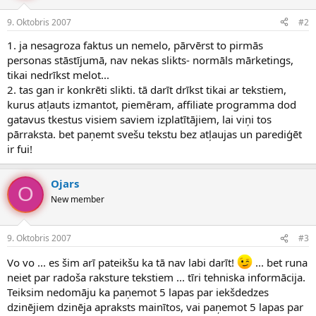
9. Oktobris 2007
#2
1. ja nesagroza faktus un nemelo, pārvērst to pirmās
personas stāstījumā, nav nekas slikts- normāls mārketings,
tikai nedrīkst melot...
2. tas gan ir konkrēti slikti. tā darīt drīkst tikai ar tekstiem,
kurus atļauts izmantot, piemēram, affiliate programma dod
gatavus tkestus visiem saviem izplatītājiem, lai viņi tos
pārraksta. bet paņemt svešu tekstu bez atļaujas un parediģēt
ir fui!
Ojars
O
New member
9. Oktobris 2007
#3
Vo vo ... es šim arī pateikšu ka tā nav labi darīt!
... bet runa
neiet par radoša raksture tekstiem ... tīri tehniska informācija.
Teiksim nedomāju ka paņemot 5 lapas par iekšdedzes
dzinējiem dzinēja apraksts mainītos, vai paņemot 5 lapas par