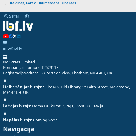
Treidings, Forex, Likumdošana, Finanses
Sīkfaili
info@ibf.lv
No Stress Limited
Kompānijas numurs: 12629117
Reģistrācijas adrese: 38 Portside View, Chatham, ME4 4FY, UK
Lielbritānijas birojs:
Suite M6, Old Library, St Faith Street, Maidstone,
ME14 1LH, UK
Latvijas birojs:
Doma Laukums 2, Rīga, LV-1050, Latvija
Nepālas birojs:
Coming Soon
Navigācija