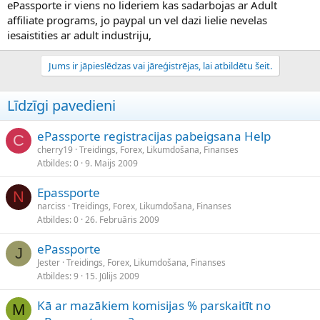
ePassporte ir viens no lideriem kas sadarbojas ar Adult
affiliate programs, jo paypal un vel dazi lielie nevelas
iesaistities ar adult industriju,
Jums ir jāpieslēdzas vai jāreģistrējas, lai atbildētu šeit.
Līdzīgi pavedieni
ePassporte registracijas pabeigsana Help
C
cherry19
Treidings, Forex, Likumdošana, Finanses
Atbildes
0
9. Maijs 2009
Epassporte
N
narciss
Treidings, Forex, Likumdošana, Finanses
Atbildes
0
26. Februāris 2009
ePassporte
J
Jester
Treidings, Forex, Likumdošana, Finanses
Atbildes
9
15. Jūlijs 2009
Kā ar mazākiem komisijas % parskaitīt no
M