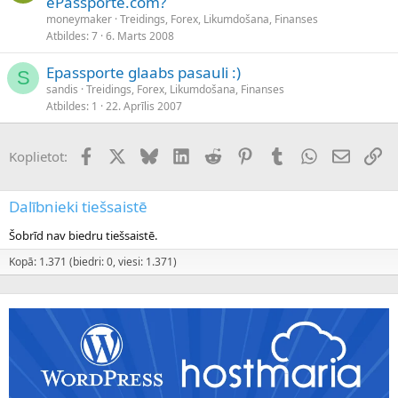
ePassporte.com?
moneymaker
Treidings, Forex, Likumdošana, Finanses
Atbildes
7
6. Marts 2008
Epassporte glaabs pasauli :)
S
sandis
Treidings, Forex, Likumdošana, Finanses
Atbildes
1
22. Aprīlis 2007
Facebook
X (Twitter)
Bluesky
LinkedIn
Reddit
Pinterest
Tumblr
WhatsApp
E-pasts
Sai
Koplietot:
Dalībnieki tiešsaistē
Šobrīd nav biedru tiešsaistē.
Kopā: 1.371 (biedri: 0, viesi: 1.371)