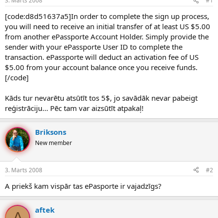
3. Marts 2008
#1
n
a
a
t
[code:d8d51637a5]In order to complete the sign up process,
u
u
you will need to receive an initial transfer of at least US $5.00
z
m
from another ePassporte Account Holder. Simply provide the
s
s
sender with your ePassporte User ID to complete the
ā
c
transaction. ePassporte will deduct an activation fee of US
ē
$5.00 from your account balance once you receive funds.
j
[/code]
s
Kāds tur nevarētu atsūtīt tos 5$, jo savādāk nevar pabeigt
reģistrāciju... Pēc tam var aizsūtīt atpakaļ!
Briksons
New member
3. Marts 2008
#2
A priekš kam vispār tas ePasporte ir vajadzīgs?
aftek
A