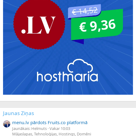
Jaunas Ziņas
menu.lv pārdots Fruits.co platformā
Jaunākais: Helmuts
Vakar 10:03
Mājaslapas, Tehnoloģijas, Hostings, Domēni