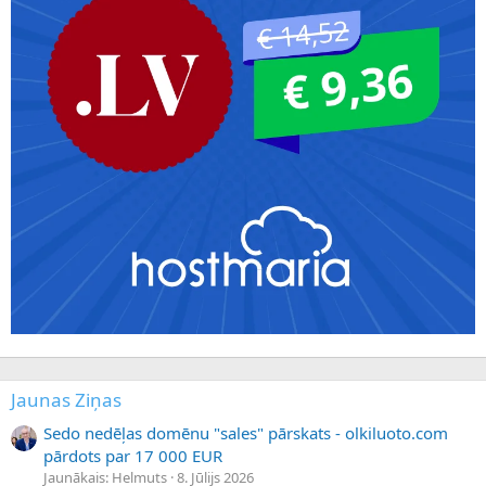
Jaunas Ziņas
Sedo nedēļas domēnu "sales" pārskats - olkiluoto.com
pārdots par 17 000 EUR
Jaunākais: Helmuts
8. Jūlijs 2026