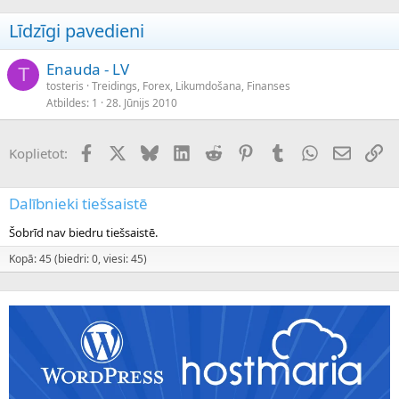
Līdzīgi pavedieni
Enauda - LV
T
tosteris
Treidings, Forex, Likumdošana, Finanses
Atbildes
1
28. Jūnijs 2010
Facebook
X (Twitter)
Bluesky
LinkedIn
Reddit
Pinterest
Tumblr
WhatsApp
E-pasts
Sai
Koplietot:
Dalībnieki tiešsaistē
Šobrīd nav biedru tiešsaistē.
Kopā: 45 (biedri: 0, viesi: 45)