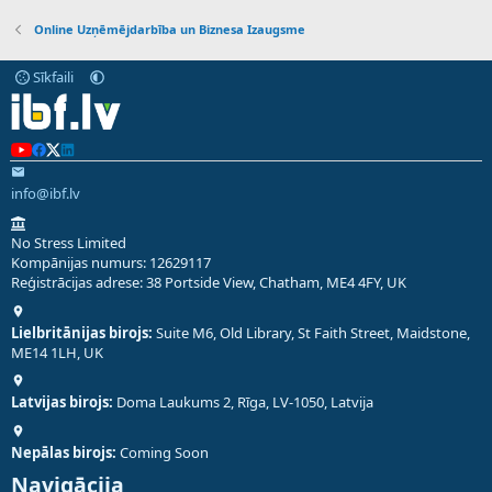
Online Uzņēmējdarbība un Biznesa Izaugsme
Sīkfaili
info@ibf.lv
No Stress Limited
Kompānijas numurs: 12629117
Reģistrācijas adrese: 38 Portside View, Chatham, ME4 4FY, UK
Lielbritānijas birojs:
Suite M6, Old Library, St Faith Street, Maidstone,
ME14 1LH, UK
Latvijas birojs:
Doma Laukums 2, Rīga, LV-1050, Latvija
Nepālas birojs:
Coming Soon
Navigācija