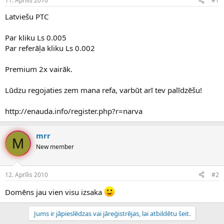
11. Aprīlis 2010
#1
n
a
a
t
Latviešu PTC
u
u
z
m
Par kliku Ls 0.005
s
s
Par referāļa kliku Ls 0.002
ā
c
ē
Premium 2x vairāk.
j
s
Lūdzu regojaties zem mana refa, varbūt arī tev palīdzēšu!
http://enauda.info/register.php?r=narva
mrr
M
New member
12. Aprīlis 2010
#2
Domēns jau vien visu izsaka
Jums ir jāpieslēdzas vai jāreģistrējas, lai atbildētu šeit.