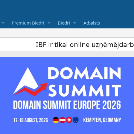
Premium Biedri
Biedri
Atbalsts
IBF ir tikai online uzņēmējdarbība foru