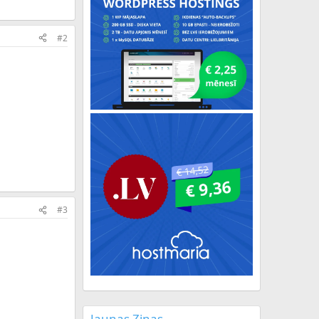
#2
#3
Jaunas Ziņas