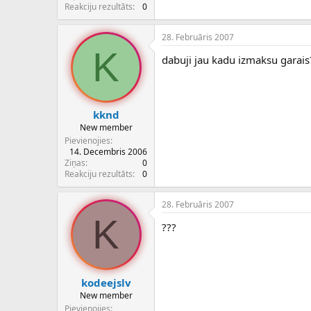
c
Reakciju rezultāts
0
ē
j
28. Februāris 2007
s
K
dabuji jau kadu izmaksu garais
kknd
New member
Pievienojies
14. Decembris 2006
Ziņas
0
Reakciju rezultāts
0
28. Februāris 2007
K
???
kodeejslv
New member
Pievienojies