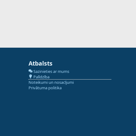
Atbalsts
Sazinieties ar mums
Palīdzība
Noteikumi un nosacījumi
Privātuma politika