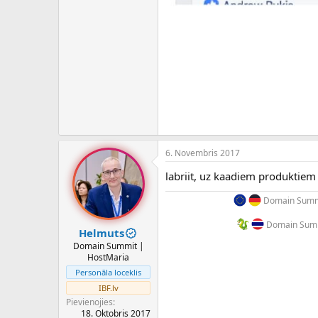
6. Novembris 2017
labriit, uz kaadiem produktiem 
Domain Summi
Domain Summ
Helmuts
Domain Summit |
HostMaria
Personāla loceklis
IBF.lv
Pievienojies
18. Oktobris 2017