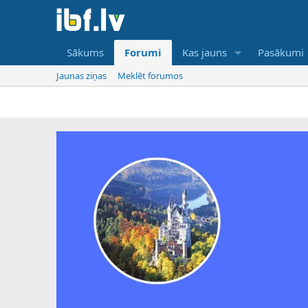
Sākums
Forumi
Kas jauns
Pasākumi
Jaunas ziņas
Meklēt forumos
IBF ir tikai on