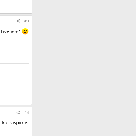
#3
f Live-iem?
#4
, kur vispirms