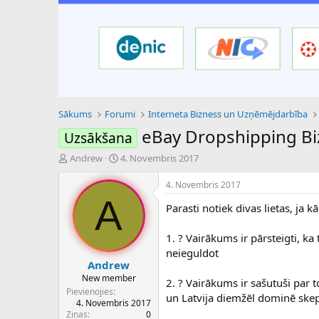
Sākums
Forumi
Interneta Bizness un Uzņēmējdarbība
eBay Dropshipping Bi
Uzsākšana
P
S
Andrew
4. Novembris 2017
a
ā
v
k
4. Novembris 2017
e
u
A
Parasti notiek divas lietas, ja k
d
m
i
a
e
d
1. ? Vairākums ir pārsteigti, ka
n
a
neieguldot
a
t
Andrew
u
u
New member
2. ? Vairākums ir sašutuši par t
z
m
Pievienojies
un Latvija diemžēl dominē skepti
s
s
4. Novembris 2017
ā
Ziņas
0