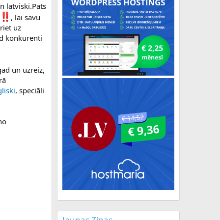
 latviski.Pats
, lai savu
riet uz
ad konkurenti
gad un uzreiz,
rā
liski
, speciāli
no
Jaunas Ziņas