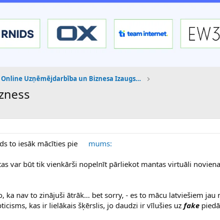
Online Uzņēmējdarbība un Biznesa Izaugsme
zness
āds to iesāk mācīties pie
mums:
 tas var būt tik vienkārši nopelnīt pārliekot mantas virtuāli noviena
o, ka nav to zinājuši ātrāk... bet sorry, - es to mācu latviešiem ja
cisms, kas ir lielākais šķērslis, jo daudzi ir vīlušies uz
fake
piedā