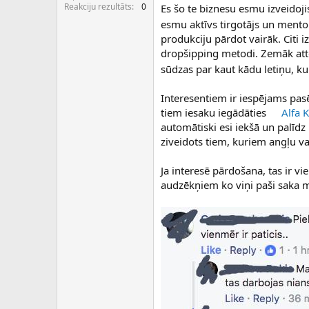
c
Reakciju rezultāts
0
Es šo te biznesu esmu izveidoji
ē
esmu aktīvs tirgotājs un mento
j
produkciju pārdot vairāk. Citi i
s
dropšipping metodi. Zemāk atte
sūdzas par kaut kādu letiņu, k
Interesentiem ir iespējams pa
tiem iesaku iegādāties
Alfa 
automātiski esi iekšā un palīdz 
ziveidots tiem, kuriem angļu va
Ja interesē pārdošana, tas ir v
audzēkņiem ko viņi paši saka 