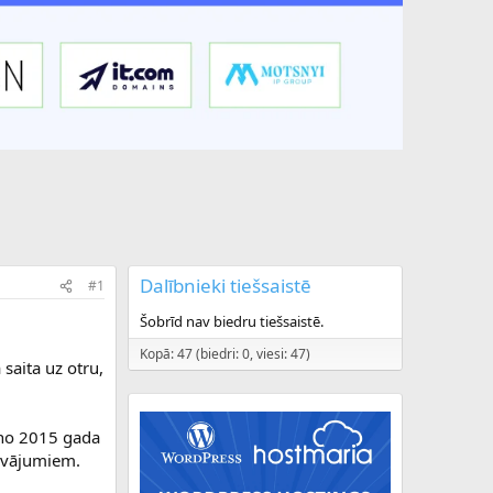
Dalībnieki tiešsaistē
#1
Šobrīd nav biedru tiešsaistē.
Kopā: 47 (biedri: 0, viesi: 47)
 saita uz otru,
u no 2015 gada
vājumiem.