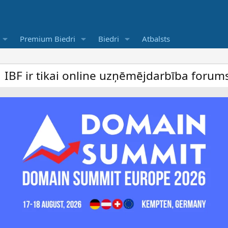
Premium Biedri
Biedri
Atbalsts
line uzņēmējdarbība forums un bezmaksas s