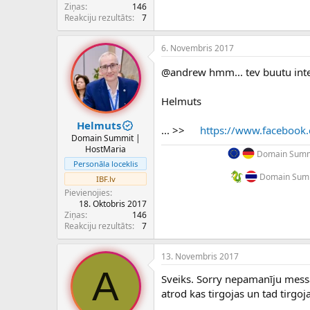
Ziņas
146
Reakciju rezultāts
7
6. Novembris 2017
@andrew hmm... tev buutu inter
Helmuts
Helmuts
... >>
https://www.facebook.
Domain Summit |
HostMaria
Domain Summi
Personāla loceklis
Domain Summ
IBF.lv
Pievienojies
18. Oktobris 2017
Ziņas
146
Reakciju rezultāts
7
13. Novembris 2017
A
Sveiks. Sorry nepamanīju messa
atrod kas tirgojas un tad tirgoj