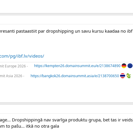
esanti pastaastiit par dropshipping un savu kursu kaadaa no ib
com/pg/ibf.lv/videos/
t Europe 2026 -
https://kempten26.domainsummit.eu/e/2138674890
it Asia 2026 -
https://bangkok26.domainsummit.asia/e/2138700650
ge... Dropshippingā nav svarīga produktu grupa, bet tas ir veids
am to pašu... itkā no otra gala