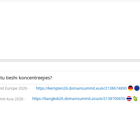
tu tieshi koncentreejies?
t Europe 2026 -
https://kempten26.domainsummit.eu/e/2138674890
it Asia 2026 -
https://bangkok26.domainsummit.asia/e/2138700650