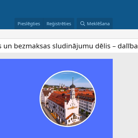
Pieslēgties
Reģistrēties
Meklēšana
ludinājumu dēlis – dalība ir bez maksas a