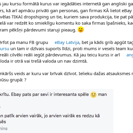
s jau kursu formātā kurus var iegādāties internetā gan angliski gan
rs, kā arī apmācu privāti gan personas, gan firmas KĀ lietot eBay
zvēlas TIKAI dropshiping un tie, kuriem sava produkcija, tie pat pā
lā var redzēt ko smieklīgu komentu ko saka firmas īpašnieks, k
uram pēkšņi pārdevumi staruji pieaug.
sērfot pa manu FB grupu
eBay Latvija
, bet ja kāds grib apgūt ta
Kursu
un tam ir dzīvais suports līdzi, proti mums ir vesels team ku
reāli cilvēki reāli iegūt pārdevumus. Kā jau teicu kurss ir arī
ang
loda ir otrā vai trešā valoda un nav dzimtā.
ienkāršs veids ar kuru var brīvak dzīvot. Ielieku dažas atsauksmes 
mūsu grupā: ?