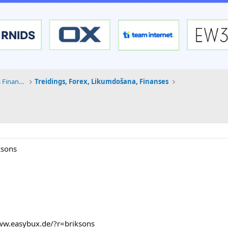
Tehnoloģijas, Kriptovalūtas un Nākotnes Finanses
Treidings, Forex, Likumdošana, Finanses
ksons
www.easybux.de/?r=briksons