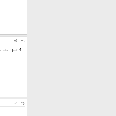
#8
tas ir par 4
#9