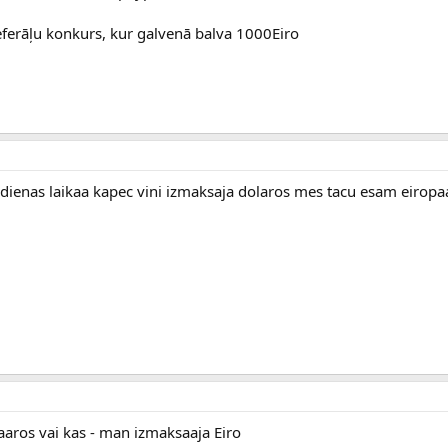
referāļu konkurs, kur galvenā balva 1000Eiro
enas laikaa kapec vini izmaksaja dolaros mes tacu esam eiropaa 
aaros vai kas - man izmaksaaja Eiro