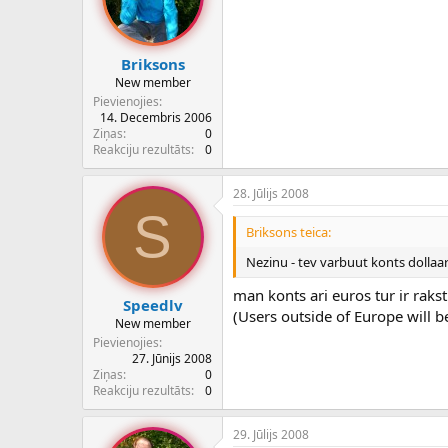
Briksons
New member
Pievienojies
14. Decembris 2006
Ziņas
0
Reakciju rezultāts
0
28. Jūlijs 2008
S
Briksons teica:
Nezinu - tev varbuut konts dollaar
man konts ari euros tur ir rakst
Speedlv
(Users outside of Europe will b
New member
Pievienojies
27. Jūnijs 2008
Ziņas
0
Reakciju rezultāts
0
29. Jūlijs 2008