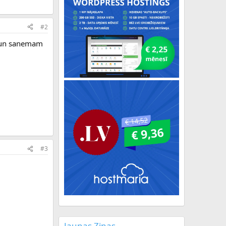
#2
s un sanemam
#3
Jaunas Ziņas