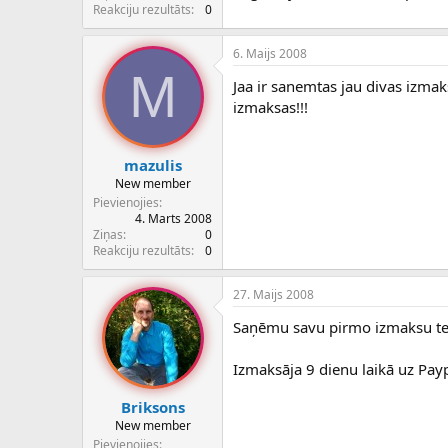
c
Reakciju rezultāts
0
ē
j
6. Maijs 2008
s
M
Jaa ir sanemtas jau divas izm
izmaksas!!!
mazulis
New member
Pievienojies
4. Marts 2008
Ziņas
0
Reakciju rezultāts
0
27. Maijs 2008
Saņēmu savu pirmo izmaksu te 
Izmaksāja 9 dienu laikā uz Payp
Briksons
New member
Pievienojies