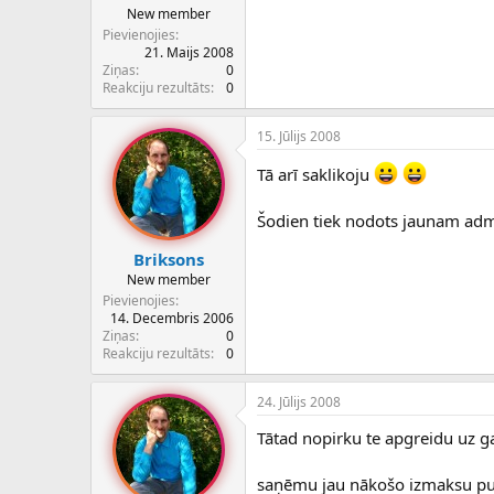
New member
Pievienojies
21. Maijs 2008
Ziņas
0
Reakciju rezultāts
0
15. Jūlijs 2008
Tā arī saklikoju
Šodien tiek nodots jaunam admin
Briksons
New member
Pievienojies
14. Decembris 2006
Ziņas
0
Reakciju rezultāts
0
24. Jūlijs 2008
Tātad nopirku te apgreidu uz 
saņēmu jau nākošo izmaksu pus 