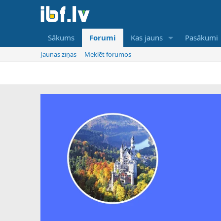
Sākums
Forumi
Kas jauns
Pasākumi
Jaunas ziņas
Meklēt forumos
IBF ir tika