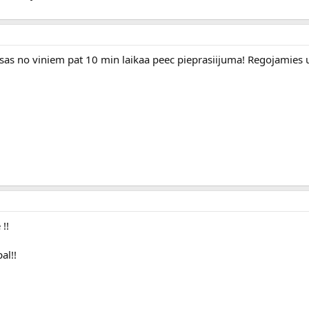
aksas no viniem pat 10 min laikaa peec pieprasiijuma! Regojamie
!!
al!!