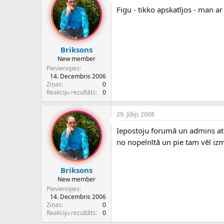
Figu - tikko apskatījos - man a
Briksons
New member
Pievienojies
14. Decembris 2006
Ziņas
0
Reakciju rezultāts
0
29. Jūlijs 2008
Iepostoju forumā un admins atbi
no nopelnītā un pie tam vēl i
Briksons
New member
Pievienojies
14. Decembris 2006
Ziņas
0
Reakciju rezultāts
0