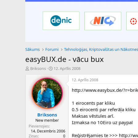
Sākums
Forumi
easyBUX.de - vācu bux
P
S
Briksons
12. Aprīlis 2008
a
ā
v
k
12. Aprīlis 2008
e
u
http://www.easybux.de/?r=bri
d
m
i
a
e
d
1 eirocents par kliku
n
a
0.5 eirocenti par referāļa kliku
a
t
Briksons
Maksas vēstules arī.
u
u
New member
Izmaksa no 10Eiro uz paypal
z
m
Pievienojies
s
s
14. Decembris 2006
ā
Reģistrējamies te >>> http://
Ziņas
0