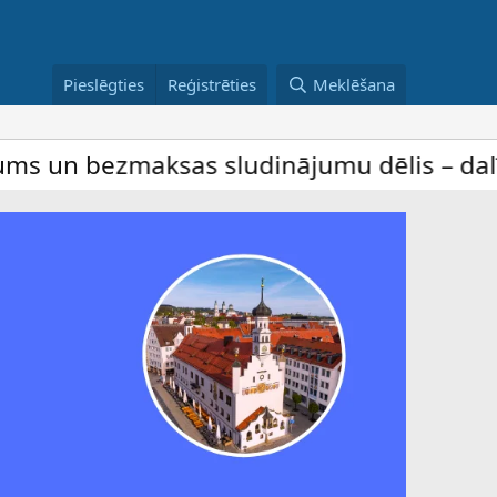
Pieslēgties
Reģistrēties
Meklēšana
as sludinājumu dēlis – dalība ir bez maks