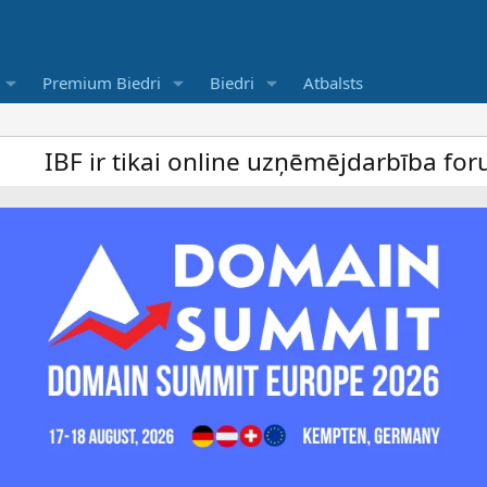
Premium Biedri
Biedri
Atbalsts
i online uzņēmējdarbība forums un bezmaks