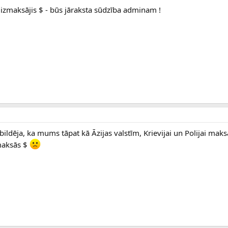
r izmaksājis $ - būs jāraksta sūdzība adminam !
ldēja, ka mums tāpat kā Āzijas valstīm, Krievijai un Polijai maks
zmaksās $