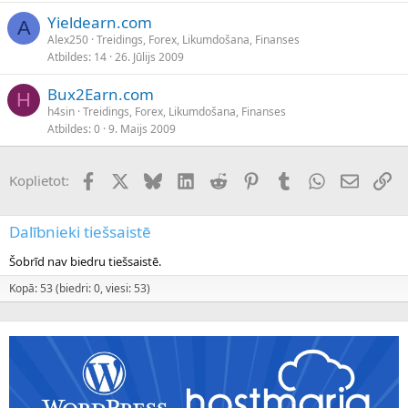
Yieldearn.com
A
Alex250
Treidings, Forex, Likumdošana, Finanses
Atbildes
14
26. Jūlijs 2009
Bux2Earn.com
H
h4sin
Treidings, Forex, Likumdošana, Finanses
Atbildes
0
9. Maijs 2009
Facebook
X (Twitter)
Bluesky
LinkedIn
Reddit
Pinterest
Tumblr
WhatsApp
E-pasts
Sai
Koplietot:
Dalībnieki tiešsaistē
Šobrīd nav biedru tiešsaistē.
Kopā: 53 (biedri: 0, viesi: 53)