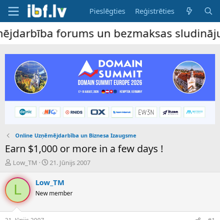
Pieslēgties
Reģistrēties
arbība forums un bezmaksas sludinājumu dē
Online Uzņēmējdarbība un Biznesa Izaugsme
Earn $1,000 or more in a few days !
P
S
Low_TM
21. Jūnijs 2007
a
ā
v
k
Low_TM
L
e
u
New member
d
m
i
a
e
d