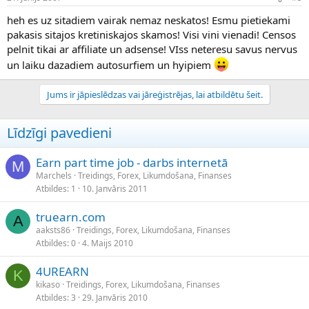
heh es uz sitadiem vairak nemaz neskatos! Esmu pietiekami
pakasis sitajos kretiniskajos skamos! Visi vini vienadi! Censos
pelnit tikai ar affiliate un adsense! VIss neteresu savus nervus
un laiku dazadiem autosurfiem un hyipiem
Jums ir jāpieslēdzas vai jāreģistrējas, lai atbildētu šeit.
Līdzīgi pavedieni
Earn part time job - darbs internetā
M
Marchels
Treidings, Forex, Likumdošana, Finanses
Atbildes
1
10. Janvāris 2011
truearn.com
A
aaksts86
Treidings, Forex, Likumdošana, Finanses
Atbildes
0
4. Maijs 2010
4UREARN
K
kikaso
Treidings, Forex, Likumdošana, Finanses
Atbildes
3
29. Janvāris 2010