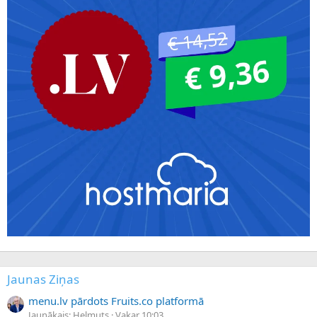
Jaunas Ziņas
menu.lv pārdots Fruits.co platformā
Jaunākais: Helmuts
Vakar 10:03