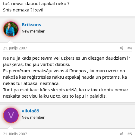
to4 newar dabuut apakal neko ?
Shis nemaxa ?! :evil:
Briksons
New member
21. Jūnijs 2007
#4
Nē nu ja kāds pēc tevīm vēl uzķersies un diezgan daudziem ir
jāuzķeras, tad jau varbūt dabūsi.
Es piemēram iemaksāju visos 4 līmeņos , lai man uzreiz no
nākošā kas reģistrēsies nāktu atpakaļ nauda un protams, ka
nekas tur atpakaļ neatnāca.
Tur tipa esot kaut kāds skripts iekšā, ka uz tavu kontu nemaz
neskaita bet visu laiku uz to,kas to lapu ir palaidis.
vik4a89
V
New member
21. Jūnijs 2007
#5