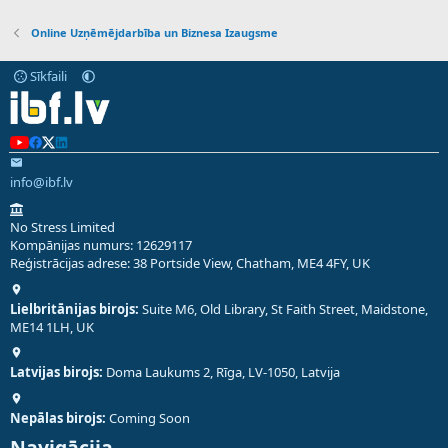
Online Uzņēmējdarbība un Biznesa Izaugsme
Sīkfaili
info@ibf.lv
No Stress Limited
Kompānijas numurs: 12629117
Reģistrācijas adrese: 38 Portside View, Chatham, ME4 4FY, UK
Lielbritānijas birojs:
Suite M6, Old Library, St Faith Street, Maidstone,
ME14 1LH, UK
Latvijas birojs:
Doma Laukums 2, Rīga, LV-1050, Latvija
Nepālas birojs:
Coming Soon
Navigācija