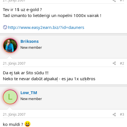
21. Jūnijs 2007
#1
n
a
a
t
Tev ir 1$ uz e-gold ?
u
u
Tad izmanto to lietderigi un nopelni 1000x vairak !
z
m
s
s
http://www.easy2earn.biz/?id=dauners
ā
c
ē
Briksons
j
New member
s
21. Jūnijs 2007
#2
Da ej tak ar šito sūdu !!!
Neko te nevar dabūt atpakaļ - es jau 1x uzķēros
Low_TM
L
New member
21. Jūnijs 2007
#3
ko muldi ?