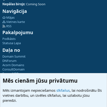
Nepālas birojs:
Coming Soon
Navigācija
Mājas
Vietnes karte
RSS
Pakalpojumu
Podkāsts
Statusa Lapa
Daļa no
Domain Summit
DNForum
Acorn Domains
ConsultDomain
ForumNDD
Domainforum.ro
Mēs cienām jūsu privātumu
27.be
NamesLot
Mēs izmantojam nepieciešamos
sīkfailus
, lai nodrošinātu šīs
Hostmaria
vietnes darbību, un izvēles sīkfailus, lai uzlabotu jūsu
Atbalsts
pieredzi.
Sazinieties ar mums