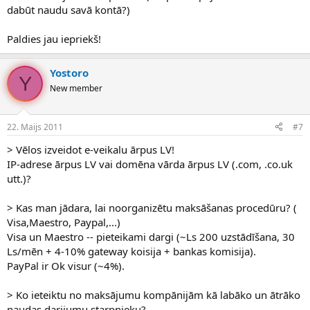
dabūt naudu savā kontā?)
Paldies jau iepriekš!
Yostoro
Y
New member
22. Maijs 2011
#7
> Vēlos izveidot e-veikalu ārpus LV!
IP-adrese ārpus LV vai domēna vārda ārpus LV (.com, .co.uk
utt.)?
> Kas man jādara, lai noorganizētu maksāšanas procedūru? (
Visa,Maestro, Paypal,...)
Visa un Maestro -- pieteikami dargi (~Ls 200 uzstādīšana, 30
Ls/mēn + 4-10% gateway koisija + bankas komisija).
PayPal ir Ok visur (~4%).
> Ko ieteiktu no maksājumu kompānijām kā labāko un ātrāko
naudas darijumu starpnieku?