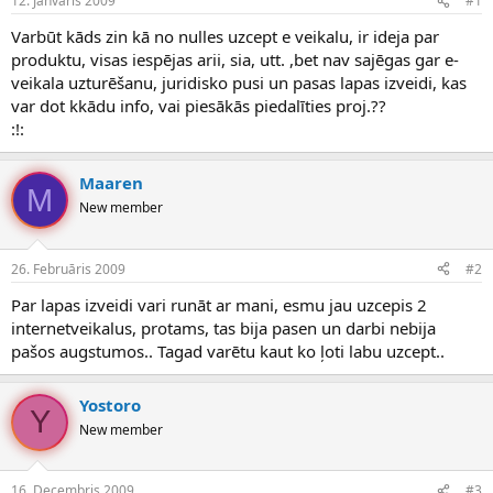
12. Janvāris 2009
#1
n
a
a
t
Varbūt kāds zin kā no nulles uzcept e veikalu, ir ideja par
u
u
produktu, visas iespējas arii, sia, utt. ,bet nav sajēgas gar e-
z
m
veikala uzturēšanu, juridisko pusi un pasas lapas izveidi, kas
s
s
var dot kkādu info, vai piesākās piedalīties proj.??
ā
c
:!:
ē
j
Maaren
s
M
New member
26. Februāris 2009
#2
Par lapas izveidi vari runāt ar mani, esmu jau uzcepis 2
internetveikalus, protams, tas bija pasen un darbi nebija
pašos augstumos.. Tagad varētu kaut ko ļoti labu uzcept..
Yostoro
Y
New member
16. Decembris 2009
#3