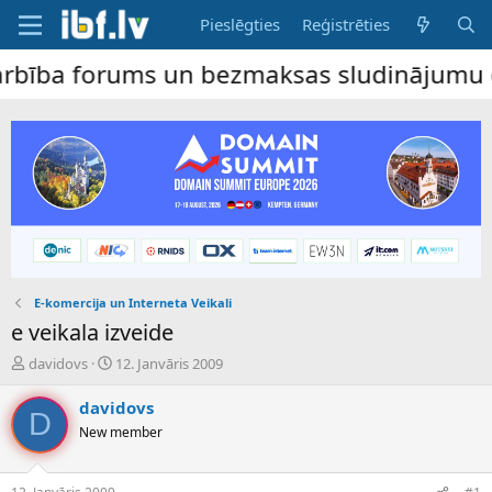
Pieslēgties
Reģistrēties
a forums un bezmaksas sludinājumu dēlis – 
E-komercija un Interneta Veikali
e veikala izveide
P
S
davidovs
12. Janvāris 2009
a
ā
v
k
davidovs
D
e
u
New member
d
m
i
a
e
d