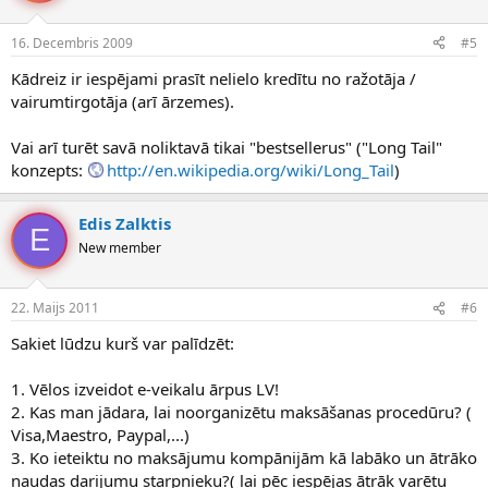
16. Decembris 2009
#5
Kādreiz ir iespējami prasīt nelielo kredītu no ražotāja /
vairumtirgotāja (arī ārzemes).
Vai arī turēt savā noliktavā tikai "bestsellerus" ("Long Tail"
konzepts:
http://en.wikipedia.org/wiki/Long_Tail
)
Edis Zalktis
E
New member
22. Maijs 2011
#6
Sakiet lūdzu kurš var palīdzēt:
1. Vēlos izveidot e-veikalu ārpus LV!
2. Kas man jādara, lai noorganizētu maksāšanas procedūru? (
Visa,Maestro, Paypal,...)
3. Ko ieteiktu no maksājumu kompānijām kā labāko un ātrāko
naudas darijumu starpnieku?( lai pēc iespējas ātrāk varētu