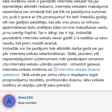
kādi norēķinu veidi ir paredzēti interneta veikalā? Kā jau
iepriekšējās atbildēs redzams, interneta veikalam maksājuma
saņemšana var izmaksāt līdz pat 6% no pasūtījuma summas.
Un, ja tā ir prece ar 5% uzcenojumu? Ko tad? Pateikšu godīgi,
vēl nav gadījies pasūtītājs, kas pēc visu plusu un mīnusu
apdomāšanas būtu izvēlējies kādu on-line maksāšanas veidu,
ja nu vienīgi PayPal. Tas ir dārgi, tas ir ilgi. Visbiežāk
jaunatvērts interneta veikals nevar gaidīt 2-4 nedēļas uz savu
naudu, bet preci nosūtīt avansā.
Visbiežāk visi šie jautājumi tiek atbildēti darba gaitā vai jau
pēc interneta veikala iedarbināšanas. Tādēļ, jauniem, vēl
nepieredzējušiem uzņēmumiem mēs piedāvājam izmantot
citu interneta veikalu uzkrāto pieredzi - izmantot gatavas
interneta veikala sistēmas un
interneta veikala dizaina
sadataves
. Tādā veidā par zemu cenu ir iespējams iegūt
prognozējamu rezultātu, profesionālu dizainu, labu veikala
sistēmu un iespēju uzkrāt savu pieredzi.
Alex250
A
New member