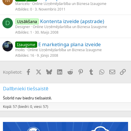
Maricelo
Online Uzņēmējdarbība un Biznesa Izaugsme
Atbildes
0
3. Novembris 2011
Kontenta izveide (apstrade)
Uzsākšana
D
Designer
Online Uzņēmējdarbība un Biznesa Izaugsme
Atbildes
1
30. Maijs 2008
E marketinga plana izveide
Izaugsme
moiks
Online Uzņēmējdarbība un Biznesa Izaugsme
Atbildes
16
9. Jūnijs 2008
Facebook
X (Twitter)
Bluesky
LinkedIn
Reddit
Pinterest
Tumblr
WhatsApp
E-pasts
Sai
Koplietot:
Dalībnieki tiešsaistē
Šobrīd nav biedru tiešsaistē.
Kopā: 57 (biedri: 0, viesi: 57)