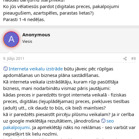
Ko jūs vēlatiesūs pardot (digitalas preces, pakalpojumi
pieaugušiem, azartspēles, parastas lietas?)
Parasti 1-4 nedēļas.
Anonymous
A
Viesis
9. Jūlijs 2011
#8
Interneta veikalu izstrāde
būtu jāveic pēc rūpīgas
apdomāšanas un biznesa plāna sastādīšanas.
Kā interneta veikala izstrādātāju, kuram rūp pasūtītāja
bizness, mani nodarbinātu vismaz pāris jautājumi:
kādas preces ir paredzēts tirgot interneta veikalā - fiziskas
preces, digitālas (lejuplādējamas) preces, piekļuves tiesības
(adult) utt., cik daudz to būs, cik bieži mainīsies?
kā ir paredzēts piesaistīt pircēju plūsmu veikalam? Ja ir cerība
uz google meklētāja rezultātiem, jānodrošina
seo
pakalpojumi
. Ja apmeklētāji nāks no reklāmas - seo varbūt var
nepiešķirt tik lielu nozīmi.