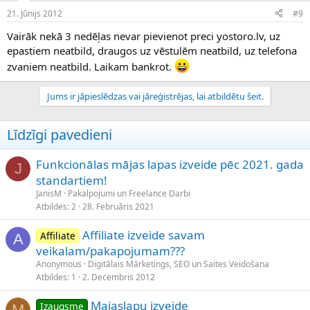
21. Jūnijs 2012
#9
Vairāk nekā 3 nedēļas nevar pievienot preci yostoro.lv, uz
epastiem neatbild, draugos uz vēstulēm neatbild, uz telefona
zvaniem neatbild. Laikam bankrot.
Jums ir jāpieslēdzas vai jāreģistrējas, lai atbildētu šeit.
Līdzīgi pavedieni
Funkcionālas mājas lapas izveide pēc 2021. gada
J
standartiem!
JanisM
Pakalpojumi un Freelance Darbi
Atbildes
2
28. Februāris 2021
Affiliate izveide savam
Affiliate
A
veikalam/pakapojumam???
Anonymous
Digitālais Mārketings, SEO un Saites Veidošana
Atbildes
1
2. Decembris 2012
Majaslapu izveide
Izaugsme
M