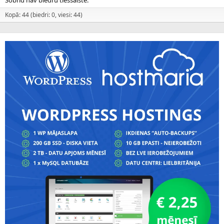
Šobrīd nav biedru tiešsaistē.
Kopā: 44 (biedri: 0, viesi: 44)