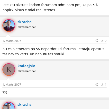
ieteiktu aizsutit kadam forumam adminam pm, ka pa 5 $
nopirxi visus e mial regjistretos.
skrachs
New member
1. Marts 2007
#10
nu es piemeram pa 5$ nepardotu si foruma lietotaju epastus.
tas nav to verts. un nebutu tas smuki.
kodeejslv
K
New member
1. Marts 2007
#11
???
skrachs