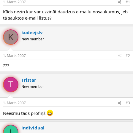
1. Marts 2007
#1
n
a
a
t
Kāds nezin kur var uzzināt daudzus e-mailu nosaukumus, jeb
u
u
tā sauktos e-mail listus?
z
m
s
s
ā
kodeejslv
c
K
New member
ē
j
s
1. Marts 2007
#2
???
Tristar
T
New member
1. Marts 2007
#3
Neesmu tāds profiņš
individual
I