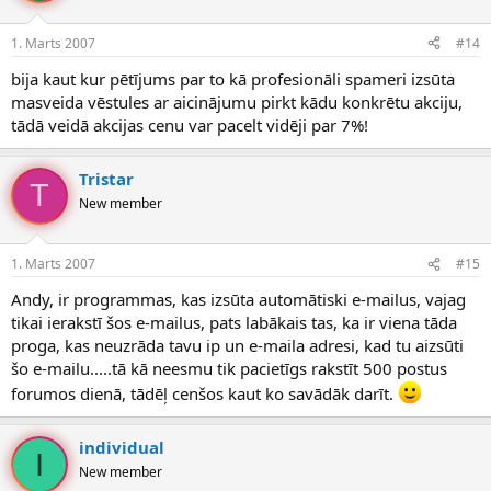
1. Marts 2007
#14
bija kaut kur pētījums par to kā profesionāli spameri izsūta
masveida vēstules ar aicinājumu pirkt kādu konkrētu akciju,
tādā veidā akcijas cenu var pacelt vidēji par 7%!
Tristar
T
New member
1. Marts 2007
#15
Andy, ir programmas, kas izsūta automātiski e-mailus, vajag
tikai ierakstī šos e-mailus, pats labākais tas, ka ir viena tāda
proga, kas neuzrāda tavu ip un e-maila adresi, kad tu aizsūti
šo e-mailu.....tā kā neesmu tik pacietīgs rakstīt 500 postus
forumos dienā, tādēļ cenšos kaut ko savādāk darīt.
individual
I
New member