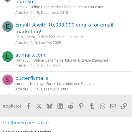
bonusus.
beta73
Online Uzņēmējdarbība un Biznesa Izaugsme
Atbildes
0
19. Decembris 2010
Email list with 10,000,000 emails for email
E
marketing!
Egils
Darbi, Sadarbība un Citi Sludinājumi
Atbildes
0
3. Janvāris 2009
at-mails.com
L
laima555
Online Uzņēmējdarbība un Biznesa Izaugsme
Atbildes
0
13. Aprīlis 2008
butterflymails
S
simonr
Treidings, Forex, Likumdošana, Finanses
Atbildes
0
16. Decembris 2007
Facebook
X (Twitter)
Bluesky
LinkedIn
Reddit
Pinterest
Tumblr
WhatsApp
E-pasts
Sai
Koplietot:
Dalībnieki tiešsaistē