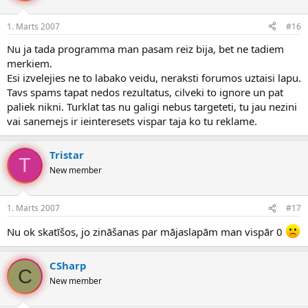
1. Marts 2007
#16
Nu ja tada programma man pasam reiz bija, bet ne tadiem
merkiem.
Esi izvelejies ne to labako veidu, neraksti forumos uztaisi lapu.
Tavs spams tapat nedos rezultatus, cilveki to ignore un pat
paliek nikni. Turklat tas nu galigi nebus targeteti, tu jau nezini
vai sanemejs ir ieinteresets vispar taja ko tu reklame.
Tristar
T
New member
1. Marts 2007
#17
Nu ok skatīšos, jo zināšanas par mājaslapām man vispār 0
CSharp
C
New member