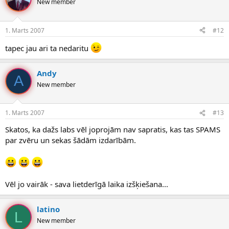
New member
1. Marts 2007
#12
tapec jau ari ta nedaritu
Andy
A
New member
1. Marts 2007
#13
Skatos, ka dažs labs vēl joprojām nav sapratis, kas tas SPAMS
par zvēru un sekas šādām izdarībām.
Vēl jo vairāk - sava lietderīgā laika izšķiešana...
latino
L
New member