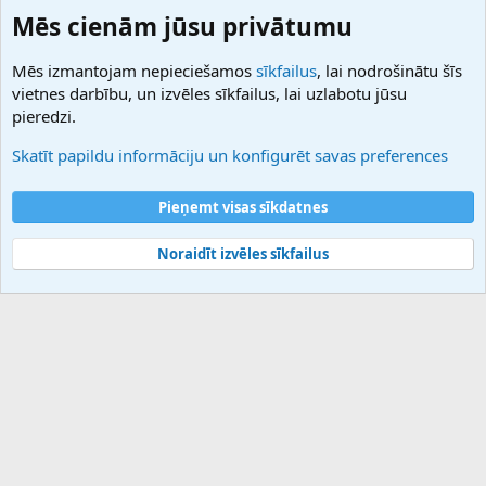
Domainforum.ro
Mēs cienām jūsu privātumu
27.be
NamesLot
Mēs izmantojam nepieciešamos
sīkfailus
, lai nodrošinātu šīs
Hostmaria
vietnes darbību, un izvēles sīkfailus, lai uzlabotu jūsu
Atbalsts
pieredzi.
Sazinieties ar mums
Palīdzība
Skatīt papildu informāciju un konfigurēt savas preferences
Noteikumi un nosacījumi
Privātuma politika
Pieņemt visas sīkdatnes
Noraidīt izvēles sīkfailus
®
Community platform by XenForo
© 2010-2025 XenForo Ltd.