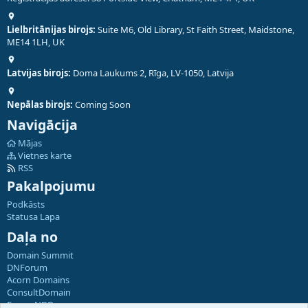
Lielbritānijas birojs:
Suite M6, Old Library, St Faith Street, Maidstone,
ME14 1LH, UK
Latvijas birojs:
Doma Laukums 2, Rīga, LV-1050, Latvija
Nepālas birojs:
Coming Soon
Navigācija
Mājas
Vietnes karte
RSS
Pakalpojumu
Podkāsts
Statusa Lapa
Daļa no
Domain Summit
DNForum
Acorn Domains
ConsultDomain
ForumNDD