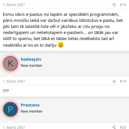
1. Marts 2007
#18
Esmu vācis e-pastus no lapām ar speciālām programmām,
pāris minūšu laikā var da'but vairākus tūkstošus e-pastu, bet
pēc tam tā salasītā liste vēl ir jāizčeko ar citu progu no
nederīgajiem un nelietotajiem e-pastiem... un tālāk jau var
sūtīt to spamu, bet tākā es tādas lietas neatbalstu tad arī
neatklāšu ar ko es to darīju
kodeejslv
K
New member
1. Marts 2007
#19
???
Prestons
P
New member
1. Marts 2007
#20