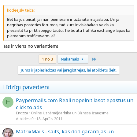
kodeejslv teica:
Bet ka jus teicat, ja man piemeram ir uztaisita majaslapa. Un ja
negribas postoties forumos, tad kurs ir vislabakais veids ka
piesaistit to pirkt spejigo tautu. Tie buutu traffika exchange lapas ka
piemeram trafficswarm ja?
Tas ir viens no variantiem!
Pēdējais
1 no 3
Nākamais
Jums ir jāpieslēdzas vai jāreģistrējas, lai atbildētu šeit.
Līdzīgi pavedieni
Paypermails.com Reāli nopelnīt lasot epastus un
E
click to ads
Endzza
Online Uzņēmējdarbība un Biznesa Izaugsme
Atbildes
0
18. Aprīlis 2011
MatrixMails - saits, kas dod garantijas un