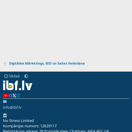
Digitālais Mārketings, SEO un Saites Veidošana
Sīkfaili
info@ibf.lv
No Stress Limited
Kompānijas numurs: 12629117
Reģistrācijas adrese: 38 Portside View, Chatham, ME4 4FY, UK