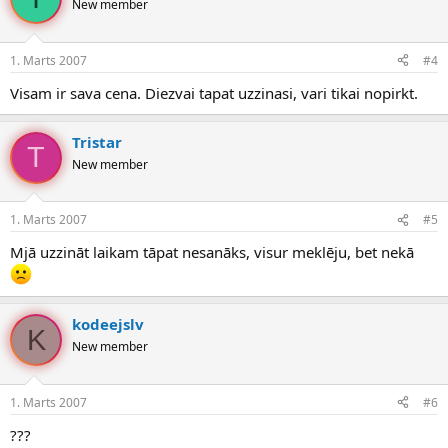
New member
1. Marts 2007
#4
Visam ir sava cena. Diezvai tapat uzzinasi, vari tikai nopirkt.
Tristar
T
New member
1. Marts 2007
#5
Mjā uzzināt laikam tāpat nesanāks, visur meklēju, bet nekā
kodeejslv
K
New member
1. Marts 2007
#6
???