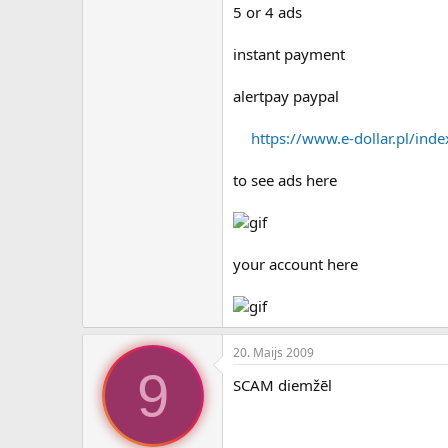
c
5 or 4 ads
ē
j
instant payment
s
alertpay paypal
https://www.e-dollar.pl/ind
to see ads here
your account here
20. Maijs 2009
9
SCAM diemžēl