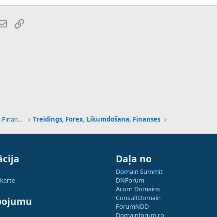
atsApp
E-pasts
Saiti
Tehnoloģijas, Kriptovalūtas un Nākotnes Finanses
Treidings, Forex, Likumdošana, Finanses
cija
Daļa no
Domain Summit
 karte
DNForum
Acorn Domains
ConsultDomain
pojumu
ForumNDD
Domainforum.ro