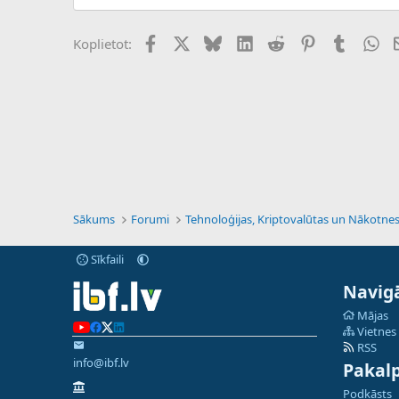
Facebook
X (Twitter)
Bluesky
LinkedIn
Reddit
Pinterest
Tumblr
Wh
Koplietot:
Sākums
Forumi
Sīkfaili
Navigā
Mājas
Vietnes
RSS
info@ibf.lv
Pakal
Podkāsts