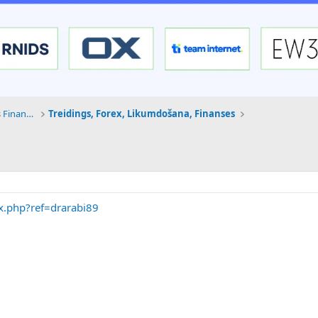
Tehnoloģijas, Kriptovalūtas un Nākotnes Finanses
Treidings, Forex, Likumdošana, Finanses
ex.php?ref=drarabi89