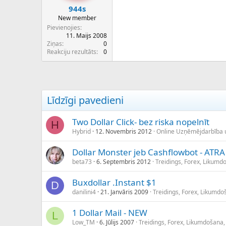
944s
New member
Pievienojies
11. Maijs 2008
Ziņas
0
Reakciju rezultāts
0
Līdzīgi pavedieni
Two Dollar Click- bez riska nopelnīt
H
Hybrid
12. Novembris 2012
Online Uzņēmējdarbība 
Dollar Monster jeb Cashflowbot - ATR
beta73
6. Septembris 2012
Treidings, Forex, Likumd
Buxdollar .Instant $1
D
danilini4
21. Janvāris 2009
Treidings, Forex, Likumdo
1 Dollar Mail - NEW
L
Low_TM
6. Jūlijs 2007
Treidings, Forex, Likumdošana,