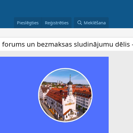
Pieslēgties
Reģistrēties
Meklēšana
un bezmaksas sludinājumu dēlis – dalība i