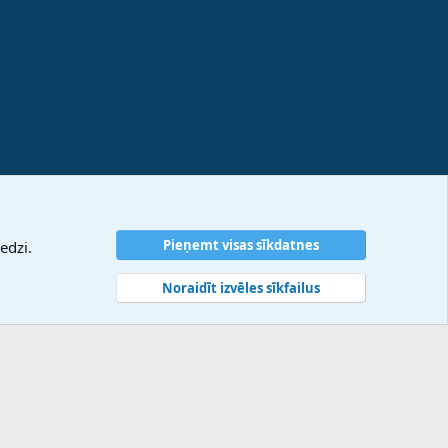
Pieņemt visas sīkdatnes
edzi.
Noraidīt izvēles sīkfailus