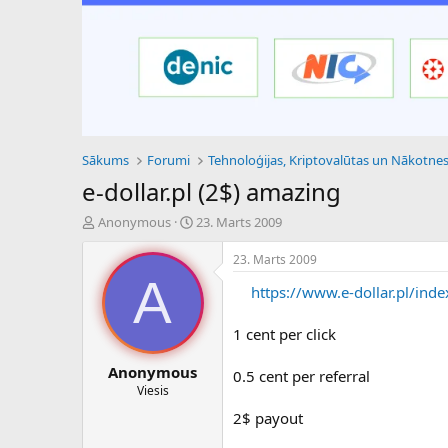
Sākums
Forumi
e-dollar.pl (2$) amazing
P
S
Anonymous
23. Marts 2009
a
ā
v
k
23. Marts 2009
e
u
A
https://www.e-dollar.pl/ind
d
m
i
a
e
d
1 cent per click
n
a
a
t
Anonymous
0.5 cent per referral
u
u
Viesis
z
m
2$ payout
s
s
ā