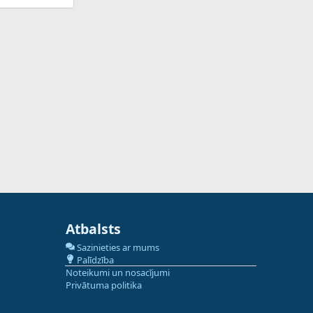
Atbalsts
Sazinieties ar mums
Palīdzība
Noteikumi un nosacījumi
Privātuma politika