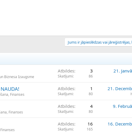
Jums ir jāpieslēdzas vai jāreģistrējas, l
Atbildes
3
21. Janv
Skatījumi
86
un Biznesa Izaugsme
A NAUDA!
Atbildes
1
21. Decemb
Skatījumi
80
ošana, Finanses
Atbildes
4
9. Februā
Skatījumi
80
šana, Finanses
Atbildes
16
16. Decemb
Skatījumi
165
 Finanses