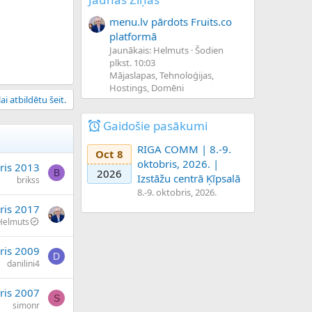
menu.lv pārdots Fruits.co
platformā
Jaunākais: Helmuts
Šodien
plkst. 10:03
Mājaslapas, Tehnoloģijas,
Hostings, Domēni
ai atbildētu šeit.
Gaidošie pasākumi
RIGA COMM | 8.-9.
Oct 8
oktobris, 2026. |
āris 2013
2026
B
Izstāžu centrā Ķīpsalā
brikss
8.-9. oktobris, 2026.
ris 2017
Helmuts
ris 2009
D
danilini4
ris 2007
S
simonr