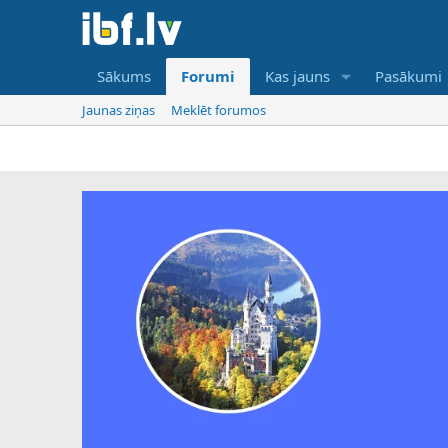
Sākums
Forumi
Kas jauns
Pasākumi
Jaunas ziņas
Meklēt forumos
I