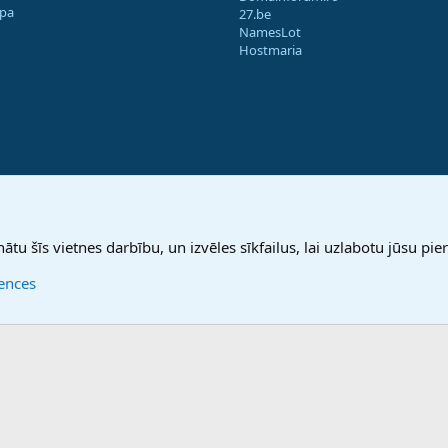
apa
27.be
NamesLot
Hostmaria
nātu šīs vietnes darbību, un izvēles sīkfailus, lai uzlabotu jūsu pier
rences
®
Community platform by XenForo
© 2010-2025 XenForo Ltd.