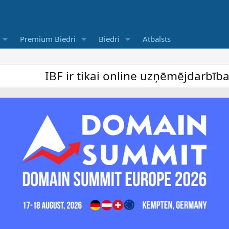
Premium Biedri
Biedri
Atbalsts
BF ir tikai online uzņēmējdarbība forums 