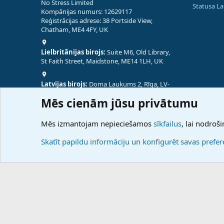
No Stress Limited
Statusa L
Kompānijas numurs: 12629117
Reģistrācijas adrese: 38 Portside View,
Chatham, ME4 4FY, UK
Lielbritānijas birojs:
Suite M6, Old Library,
St Faith Street, Maidstone, ME14 1LH, UK
Latvijas birojs:
Doma Laukums 2, Rīga, LV-
1050, Latvija
Mēs cienām jūsu privātumu
Nepālas birojs:
Coming Soon
Mēs izmantojam nepieciešamos
sīkfailus
, lai nodroši
Skatīt papildu informāciju un konfigurēt savas prefe