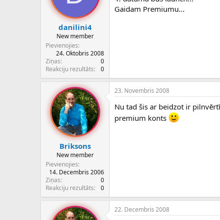
Gaidam Premiumu...
danilini4
New member
Pievienojies
24. Oktobris 2008
Ziņas
0
Reakciju rezultāts
0
23. Novembris 2008
Nu tad šis ar beidzot ir pilnvērt
premium konts
Briksons
New member
Pievienojies
14. Decembris 2006
Ziņas
0
Reakciju rezultāts
0
22. Decembris 2008