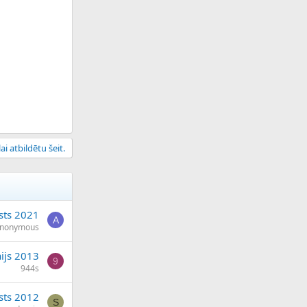
ai atbildētu šeit.
sts 2021
A
nonymous
ijs 2013
9
944s
sts 2012
S