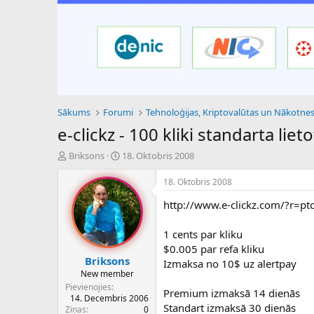
Sākums
Forumi
e-clickz - 100 kliki standarta liet
P
S
Briksons
18. Oktobris 2008
a
ā
v
k
18. Oktobris 2008
e
u
http://www.e-clickz.com/?r=pt
d
m
i
a
e
d
1 cents par kliku
n
a
$0.005 par refa kliku
a
t
Briksons
Izmaksa no 10$ uz alertpay
u
u
New member
z
m
Pievienojies
Premium izmaksā 14 dienās
s
s
14. Decembris 2006
ā
Standart izmaksā 30 dienās
Ziņas
0