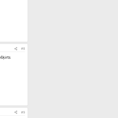
#8
ešķirts
#9