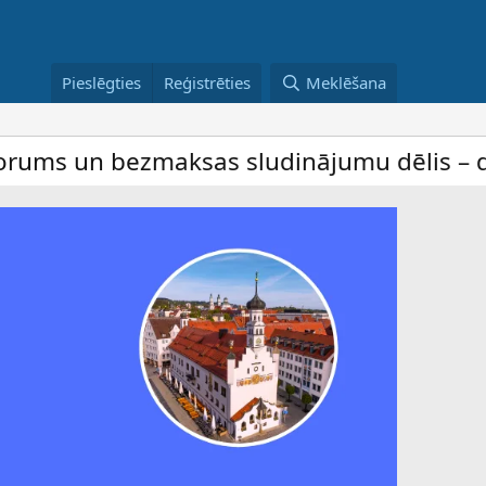
Pieslēgties
Reģistrēties
Meklēšana
maksas sludinājumu dēlis – dalība ir bez m