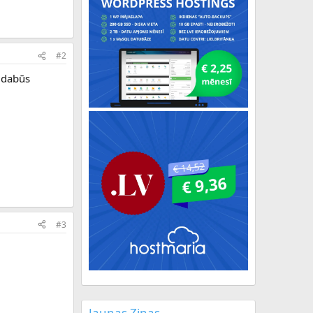
#2
e dabūs
#3
Jaunas Ziņas