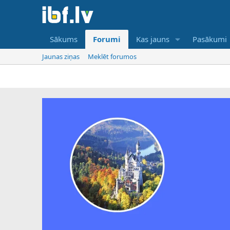
Sākums
Forumi
Kas jauns
Pasākumi
Jaunas ziņas
Meklēt forumos
IBF ir 