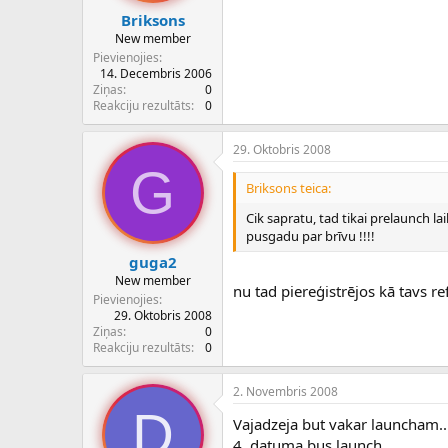
Briksons
New member
Pievienojies
14. Decembris 2006
Ziņas
0
Reakciju rezultāts
0
29. Oktobris 2008
G
Briksons teica:
Cik sapratu, tad tikai prelaunch l
pusgadu par brīvu !!!!
guga2
New member
nu tad piereģistrējos kā tavs r
Pievienojies
29. Oktobris 2008
Ziņas
0
Reakciju rezultāts
0
2. Novembris 2008
D
Vajadzeja but vakar launcham...
4. datuma bus launch...