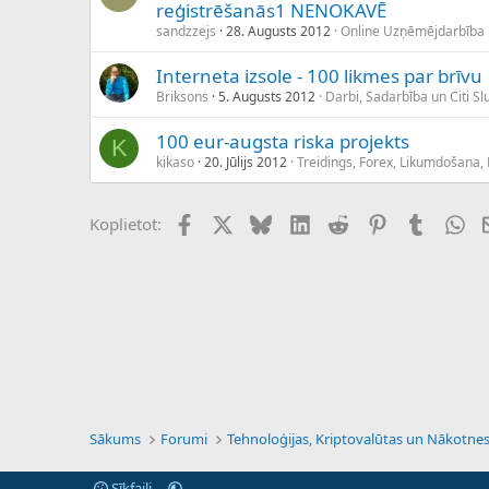
reģistrēšanās1 NENOKAVĒ
sandzzejs
28. Augusts 2012
Online Uzņēmējdarbība
Interneta izsole - 100 likmes par brīvu
Briksons
5. Augusts 2012
Darbi, Sadarbība un Citi Sl
100 eur-augsta riska projekts
K
kikaso
20. Jūlijs 2012
Treidings, Forex, Likumdošana,
Facebook
X (Twitter)
Bluesky
LinkedIn
Reddit
Pinterest
Tumblr
Wh
Koplietot:
Sākums
Forumi
Sīkfaili