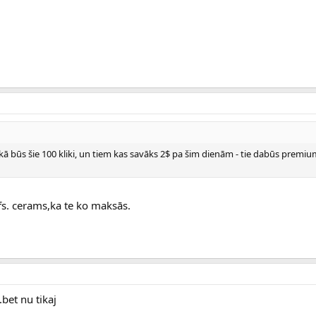
aikā būs šie 100 kliki, un tiem kas savāks 2$ pa šim dienām - tie dabūs premi
efs. cerams,ka te ko maksās.
bet nu tikaj