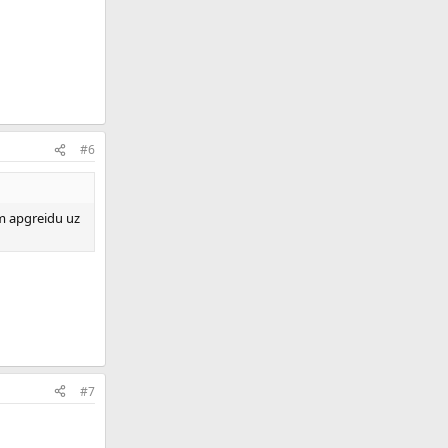
#6
um apgreidu uz
#7