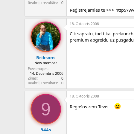
c
Reakciju rezultāts
0
ē
Reģistrējamies te >>> http://
j
s
18. Oktobris 2008
Cik sapratu, tad tikai prelaunc
premium apgreidu uz pusgadu pa
Briksons
New member
Pievienojies
14. Decembris 2006
Ziņas
0
Reakciju rezultāts
0
18. Oktobris 2008
9
Regošos zem Tevis ...
944s