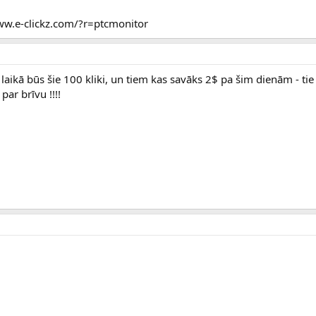
www.e-clickz.com/?r=ptcmonitor
h laikā būs šie 100 kliki, un tiem kas savāks 2$ pa šim dienām - ti
r brīvu !!!!