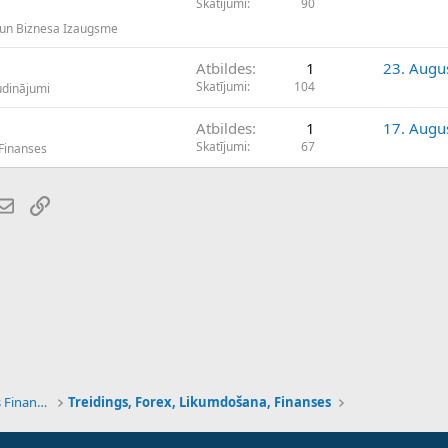
Skatījumi
90
 un Biznesa Izaugsme
Atbildes
1
23. Augu
Skatījumi
104
udinājumi
Atbildes
1
17. Augu
Skatījumi
67
 Finanses
atsApp
E-pasts
Saiti
Tehnoloģijas, Kriptovalūtas un Nākotnes Finanses
Treidings, Forex, Likumdošana, Finanses