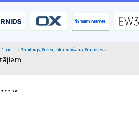
Tehnoloģijas, Kriptovalūtas un Nākotnes Finanses
Treidings, Forex, Likumdošana, Finanses
otājiem
cmonitor