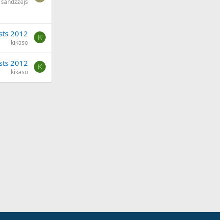
sandzzejs
sts 2012
K
kikaso
sts 2012
K
kikaso