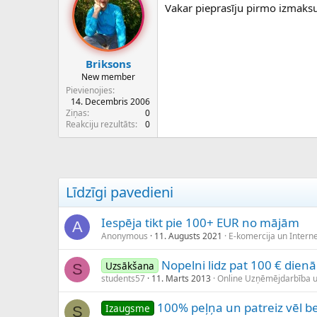
Vakar pieprasīju pirmo izmaksu 
Briksons
New member
Pievienojies
14. Decembris 2006
Ziņas
0
Reakciju rezultāts
0
Līdzīgi pavedieni
Iespēja tikt pie 100+ EUR no mājām
A
Anonymous
11. Augusts 2021
E-komercija un Interne
Nopelni lidz pat 100 € dienā
Uzsākšana
S
students57
11. Marts 2013
Online Uzņēmējdarbība 
100% peļņa un patreiz vēl 
Izaugsme
S