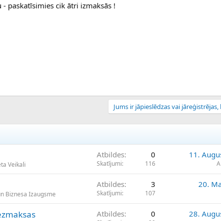
- paskatīsimies cik ātri izmaksās !
Jums ir jāpieslēdzas vai jāreģistrējas, l
Atbildes
0
11. Augu
Skatījumi
116
A
ta Veikali
Atbildes
3
20. Ma
Skatījumi
107
un Biznesa Izaugsme
bezmaksas
Atbildes
0
28. Augu