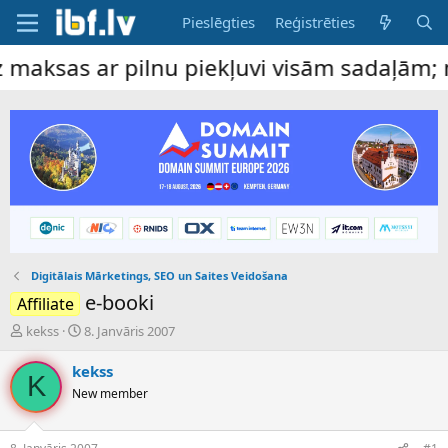
Pieslēgties
Reģistrēties
 ar pilnu piekļuvi visām sadaļām; maksas 
Digitālais Mārketings, SEO un Saites Veidošana
e-booki
Affiliate
P
S
kekss
8. Janvāris 2007
a
ā
v
k
kekss
K
e
u
New member
d
m
i
a
e
d