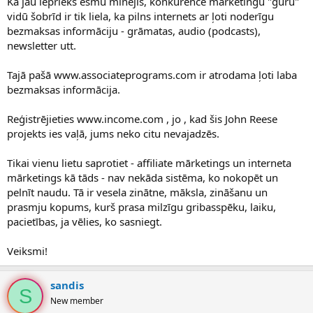
Kā jau iepriekš esmu minējis, konkurence mārketingu "guru"
vidū šobrīd ir tik liela, ka pilns internets ar ļoti noderīgu
bezmaksas informāciju - grāmatas, audio (podcasts),
newsletter utt.
Tajā pašā www.associateprograms.com ir atrodama ļoti laba
bezmaksas informācija.
Reģistrējieties www.income.com , jo , kad šis John Reese
projekts ies vaļā, jums neko citu nevajadzēs.
Tikai vienu lietu saprotiet - affiliate mārketings un interneta
mārketings kā tāds - nav nekāda sistēma, ko nokopēt un
pelnīt naudu. Tā ir vesela zinātne, māksla, zināšanu un
prasmju kopums, kurš prasa milzīgu gribasspēku, laiku,
pacietības, ja vēlies, ko sasniegt.
Veiksmi!
sandis
S
New member