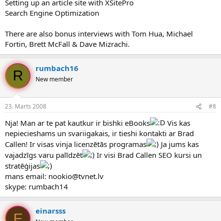
Setting up an article site with XSitePro
Search Engine Optimization
There are also bonus interviews with Tom Hua, Michael
Fortin, Brett McFall & Dave Mizrachi.
rumbach16
R
New member
23. Marts 2008
#8
Nja! Man ar te pat kautkur ir bishki eBooks
Vis kas
nepiecieshams un svariigakais, ir tieshi kontakti ar Brad
Callen! Ir visas vinja licenzētās programas
Ja jums kas
vajadzīgs varu palīdzēt
Ir visi Brad Callen SEO kursi un
stratēģijas
mans email: nookio@tvnet.lv
skype: rumbach14
einarsss
E