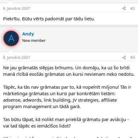
8. Janvāris 2007
#2
Piekrītu. Būtu vērts padomāt par tādu lietu.
Andy
A
New member
8. Janvāris 2007
#3
Ne jau grāmatās slēpjas brīnums. Un domāju, ka uz šo brīdi
manā rīcībā esošās grāmatas un kursi nevienam neko nedotu.
Tāpēc, ka tās nav grāmatas par to, kā nopelnīt miljonu! Tās ir
mārketinga grāmatas un kursi par konkrētām lietām:
adsense, adwords, link building, JV strategies, affiliate
program management un tādā garā.
Tas būtu tāpat, kā nolikt man priekšā grāmatu par aviāciju -
vai tad tāpēc es iemācīšos lidot?