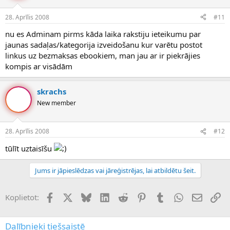
28. Aprīlis 2008
#11
nu es Adminam pirms kāda laika rakstiju ieteikumu par
jaunas sadaļas/kategorija izveidošanu kur varētu postot
linkus uz bezmaksas ebookiem, man jau ar ir piekrājies
kompis ar visādām
skrachs
New member
28. Aprīlis 2008
#12
tūlīt uztaisīšu
Jums ir jāpieslēdzas vai jāreģistrējas, lai atbildētu šeit.
Facebook
X (Twitter)
Bluesky
LinkedIn
Reddit
Pinterest
Tumblr
WhatsApp
E-pasts
Sai
Koplietot:
Dalībnieki tiešsaistē