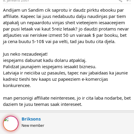
8. Janvāris 2007
#1
n
a
a
t
Andijam un Sandim cik saprotu ir daudz pirktu ebooku par
u
u
affiliate. Kapeec lai juus nedabuutu dalju naudinjas par tiem
z
m
atpakalj un nepaardotu vinjas sheit vieteejiem iesaaceejiem
s
s
par pusi letaak vai kaut 5reiz letaak? jo daudzi protams nevar
ā
c
atljauties vai neriskee izmest 50 un vairaak $ par booku, bet
ē
ja cena buutu 5-10$ vai pa velti, tad jau butu cita djela.
j
s
Jus neko nezaudeejat!
iespejams dabunat kadu dolaru atpaklaj.
Palidzat jaunajiem iespejams iesaakt biznesu.
Latviaja ir neiciiba uz pasaules, tapec nav jabaidaas ka jaunie
kadreiz tieshi tev kaaps uz papeeziem e-komercijas
konkurencee.
man personigi affiliate neinteresee, jo ir cita laba nodarbe, bet
daziem te jusu teemas saak intereseet.
Briksons
New member