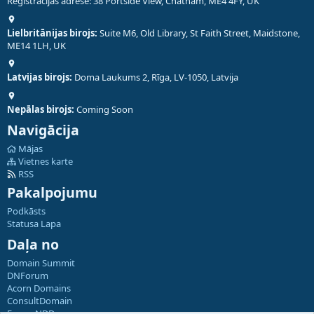
Reģistrācijas adrese: 38 Portside View, Chatham, ME4 4FY, UK
Lielbritānijas birojs:
Suite M6, Old Library, St Faith Street, Maidstone,
ME14 1LH, UK
Latvijas birojs:
Doma Laukums 2, Rīga, LV-1050, Latvija
Nepālas birojs:
Coming Soon
Navigācija
Mājas
Vietnes karte
RSS
Pakalpojumu
Podkāsts
Statusa Lapa
Daļa no
Domain Summit
DNForum
Acorn Domains
ConsultDomain
ForumNDD