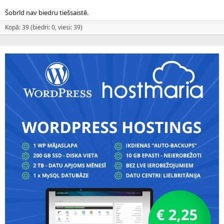
Šobrīd nav biedru tiešsaistē.
Kopā: 39 (biedri: 0, viesi: 39)