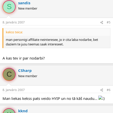
sandis
S
New member
8. Janvāris 2007
#5
kekss teica:
man personigi affiliate neinteresee, jo ir cita laba nodarbe, bet
daziem te jusu teemas saak intereseet.
A kas tev ir par nodarbi?
CSharp
C
New member
8. Janvāris 2007
#6
Man liekas kekss pats veido HYIP un no tā kāš naudu...
kknd