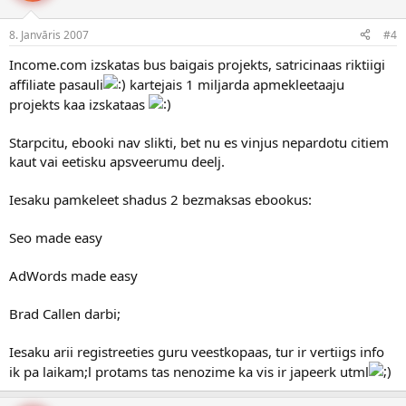
8. Janvāris 2007
#4
Income.com izskatas bus baigais projekts, satricinaas riktiigi
affiliate pasauli
kartejais 1 miljarda apmekleetaaju
projekts kaa izskataas
Starpcitu, ebooki nav slikti, bet nu es vinjus nepardotu citiem
kaut vai eetisku apsveerumu deelj.
Iesaku pamkeleet shadus 2 bezmaksas ebookus:
Seo made easy
AdWords made easy
Brad Callen darbi;
Iesaku arii registreeties guru veestkopaas, tur ir vertiigs info
ik pa laikam;l protams tas nenozime ka vis ir japeerk utml