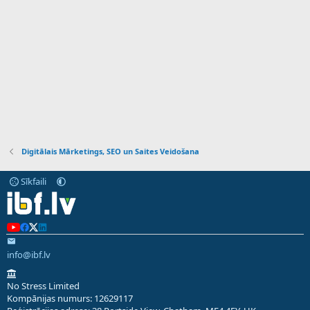
Digitālais Mārketings, SEO un Saites Veidošana
Sīkfaili
info@ibf.lv
No Stress Limited
Kompānijas numurs: 12629117