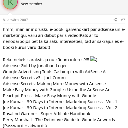
K
New member
8. Janvāris 2007
#7
hmm, man ar ir drusku e-booki galvenokārt par adsense un e-
mārketingu, varu arī dabūt pāris video!Pats ar to
nenodarbojos bet ta kā sāku interesēties, tad ar sakrājušies e-
booki kurus varu dabūt!
Reku neliels saraksts ja nu kādam interesē!!!
Adsense Gold by Jonathan Leger
Google Advertising Tools Cashing in with AdSense A
Adsense Secrets v3 - Joel Comm
Adsense Secrets: Making More Money with Adsense
Make Easy Money with Google : Using the AdSense Ad
Peachpit Press - Make Easy Money with Google
Joe Kumar - 30 Days to Internet Marketing Success - Vol. 1
Joe Kumar - 30 Days to Internet Marketing Success - Vol. 2
Rosalind Gardner - Super Affiliate Handbook
Perry Marshall - The Definitive Guide to Google Adwords -
(Password = adwords)