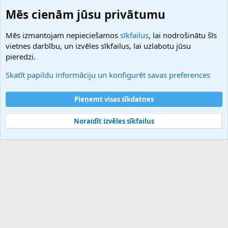
Domainforum.ro
Mēs cienām jūsu privātumu
27.be
NamesLot
Mēs izmantojam nepieciešamos
sīkfailus
, lai nodrošinātu šīs
Hostmaria
vietnes darbību, un izvēles sīkfailus, lai uzlabotu jūsu
Atbalsts
pieredzi.
Sazinieties ar mums
Palīdzība
Skatīt papildu informāciju un konfigurēt savas preferences
Noteikumi un nosacījumi
Privātuma politika
Pieņemt visas sīkdatnes
Noraidīt izvēles sīkfailus
®
Community platform by XenForo
© 2010-2025 XenForo Ltd.