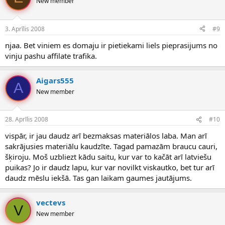
New member
3. Aprīlis 2008
#9
njaa. Bet viniem es domaju ir pietiekami liels pieprasijums no
vinju pashu affilate trafika.
Aigars555
A
New member
28. Aprīlis 2008
#10
vispār, ir jau daudz arī bezmaksas materiālos laba. Man arī
sakrājusies materiālu kaudzīte. Tagad pamazām braucu cauri,
šķiroju. Moš uzbliezt kādu saitu, kur var to kačāt arī latviešu
puikas? Jo ir daudz lapu, kur var novilkt viskautko, bet tur arī
daudz mēslu iekšā. Tas gan laikam gaumes jautājums.
vectevs
V
New member