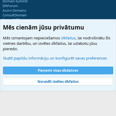
Domain Summit
DNForum
Acorn Domains
ConsultDomain
ForumNDD
Domainforum.ro
Mēs cienām jūsu privātumu
27.be
NamesLot
Mēs izmantojam nepieciešamos
sīkfailus
, lai nodrošinātu šīs
Hostmaria
vietnes darbību, un izvēles sīkfailus, lai uzlabotu jūsu
Atbalsts
pieredzi.
Sazinieties ar mums
Palīdzība
Skatīt papildu informāciju un konfigurēt savas preferences
Noteikumi un nosacījumi
Privātuma politika
Pieņemt visas sīkdatnes
Noraidīt izvēles sīkfailus
®
Community platform by XenForo
© 2010-2025 XenForo Ltd.