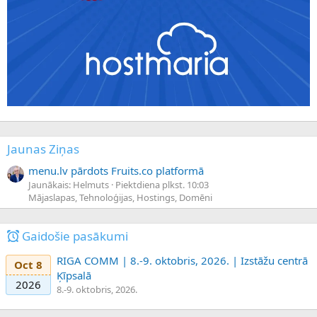
Jaunas Ziņas
menu.lv pārdots Fruits.co platformā
Jaunākais: Helmuts
Piektdiena plkst. 10:03
Mājaslapas, Tehnoloģijas, Hostings, Domēni
Gaidošie pasākumi
RIGA COMM | 8.-9. oktobris, 2026. | Izstāžu centrā
Oct 8
Ķīpsalā
2026
8.-9. oktobris, 2026.