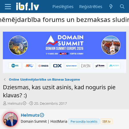
Pieslēgties
Reģistrēties
mējdarbība forums un bezmaksas sludinājumu
Online Uzņēmējdarbība un Biznesa Izaugsme
Dziesmas, kas uzsit asinis, kad noguris pie
klavas? :)
P
S
Helmuts
20. Decembris 2017
a
ā
v
k
Helmuts
e
u
Domain Summit | HostMaria
Personāla loceklis
IBF.lv
d
m
i
a