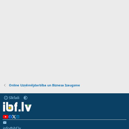
Online Uzņēmējdarbība un Biznesa Izaugsme
Sīkfaili
info@ibf.lv