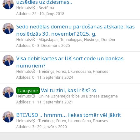
uzsēdies uz dziesmas..
Helmuts
Beztēma
Atbildes
25
10. Jūnijs 2018
Sedo nedēļas domēnu pārdošanas atskaite, kas
noslēdzās 30. novembrī 2025. g.
Helmuts
Mājaslapas, Tehnoloģijas, Hostings, Domēni
Atbildes
0
3. Decembris 2025
Visa debit kartes ar UK sort code un bankas
numuriem?
Helmuts
Treidings, Forex, Likumdošana, Finanses
Atbildes
0
11. Septembris 2024
Vai tu zini, kas ir šis? :o
Izaugsme
Helmuts
Online Uzņēmējdarbība un Biznesa Izaugsme
Atbildes
1
11. Septembris 2021
BTC/USD .. hmmm... liekas tomēr vēl jākrīt
Helmuts
Treidings, Forex, Likumdošana, Finanses
Atbildes
3
29. Janvāris 2020