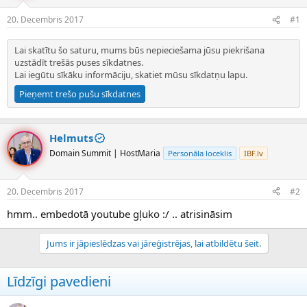
e
d
20. Decembris 2017
#1
n
a
a
t
u
u
Lai skatītu šo saturu, mums būs nepieciešama jūsu piekrišana
z
m
uzstādīt trešās puses sīkdatnes.
s
s
Lai iegūtu sīkāku informāciju, skatiet mūsu
sīkdatņu lapu
.
ā
Pieņemt trešo pušu sīkdatnes
c
ē
j
s
Helmuts
Domain Summit | HostMaria
Personāla loceklis
IBF.lv
20. Decembris 2017
#2
hmm.. embedotā youtube gļuko :/ .. atrisināsim
Jums ir jāpieslēdzas vai jāreģistrējas, lai atbildētu šeit.
Līdzīgi pavedieni