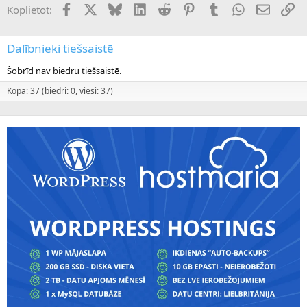
Facebook
X (Twitter)
Bluesky
LinkedIn
Reddit
Pinterest
Tumblr
WhatsApp
E-pasts
Sai
Koplietot:
Dalībnieki tiešsaistē
Šobrīd nav biedru tiešsaistē.
Kopā: 37 (biedri: 0, viesi: 37)