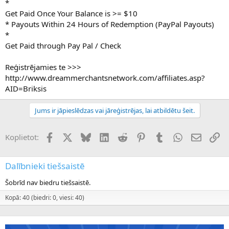
*
Get Paid Once Your Balance is >= $10
* Payouts Within 24 Hours of Redemption (PayPal Payouts)
*
Get Paid through Pay Pal / Check
Reģistrējamies te >>>
http://www.dreammerchantsnetwork.com/affiliates.asp?
AID=Briksis
Jums ir jāpieslēdzas vai jāreģistrējas, lai atbildētu šeit.
Facebook
X (Twitter)
Bluesky
LinkedIn
Reddit
Pinterest
Tumblr
WhatsApp
E-pasts
Sai
Koplietot:
Dalībnieki tiešsaistē
Šobrīd nav biedru tiešsaistē.
Kopā: 40 (biedri: 0, viesi: 40)