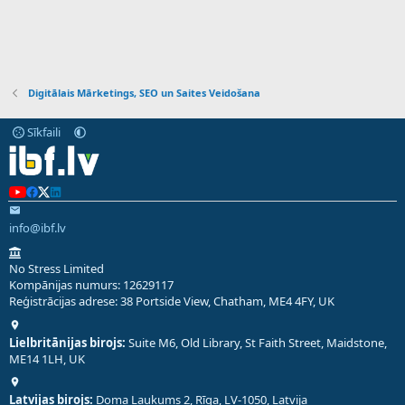
Digitālais Mārketings, SEO un Saites Veidošana
Sīkfaili
info@ibf.lv
No Stress Limited
Kompānijas numurs: 12629117
Reģistrācijas adrese: 38 Portside View, Chatham, ME4 4FY, UK
Lielbritānijas birojs:
Suite M6, Old Library, St Faith Street, Maidstone,
ME14 1LH, UK
Latvijas birojs:
Doma Laukums 2, Rīga, LV-1050, Latvija