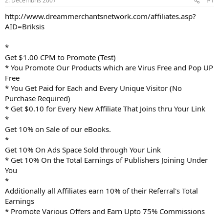
2. Decembris 2007
#1
n
a
a
t
http://www.dreammerchantsnetwork.com/affiliates.asp?
u
u
AID=Briksis
z
m
s
s
*
ā
c
Get $1.00 CPM to Promote (Test)
ē
* You Promote Our Products which are Virus Free and Pop UP
j
Free
s
* You Get Paid for Each and Every Unique Visitor (No
Purchase Required)
* Get $0.10 for Every New Affiliate That Joins thru Your Link
*
Get 10% on Sale of our eBooks.
*
Get 10% On Ads Space Sold through Your Link
* Get 10% On the Total Earnings of Publishers Joining Under
You
*
Additionally all Affiliates earn 10% of their Referral's Total
Earnings
* Promote Various Offers and Earn Upto 75% Commissions