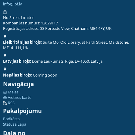
info@ibf.lv
No Stress Limited
Kompānijas numurs: 12629117
Reģistrācijas adrese: 38 Portside View, Chatham, ME4 4FY, UK
Lielbritānijas birojs:
Suite M6, Old Library, St Faith Street, Maidstone,
ME14 1LH, UK
Latvijas birojs:
Doma Laukums 2, Rīga, LV-1050, Latvija
Nepālas birojs:
Coming Soon
Navigācija
Mājas
Vietnes karte
RSS
Pakalpojumu
Podkāsts
Statusa Lapa
Daļa no