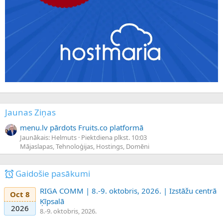
Jaunas Ziņas
menu.lv pārdots Fruits.co platformā
Jaunākais: Helmuts
Piektdiena plkst. 10:03
Mājaslapas, Tehnoloģijas, Hostings, Domēni
Gaidošie pasākumi
RIGA COMM | 8.-9. oktobris, 2026. | Izstāžu centrā
Oct 8
Ķīpsalā
2026
8.-9. oktobris, 2026.