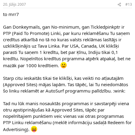
20. Jūlijs 2007
#13
to mrr7
Gan Donkeymails, gan No-minimum, gan Tickledpinkptr ir
PTP (Paid To Promote) Linki, par kuru reklamēšanu Tu saņem
credītus atkarībā no tā no kuras valsts reklāmas lasītājs ir
uzklikšķinājis uz Tava Linka. Par USA, Canada, UK klikšķi
parasti Tu saņem 1 kredītu, bet par Ķīnu, Indiju tikai 0,1
kredītu. Nopelnītos kredītus prgramma atpērk atpakaļ, bet ne
mazāk par 1000 kredītiem.
Starp citu ieskaitās tikai tie klikšķi, kas veikti no atļautajām
(Approved Sites) mājas lapām. Tas tāpēc, lai Tu neiedomātos
šo linku reklamēt ar AutoSurf programmu palīdzību. :wink:
Tad nu lūk manis nosauktās programmas ir savstarpēji viena
otru apstiprinājušas kā Approved Sites, tāpēc par
nopelnītajiem punktiem veic vienas vai otras programmas
PTP Linku reklamēšanu (meklē informāciju sadaļā Redeem for
Advertising).