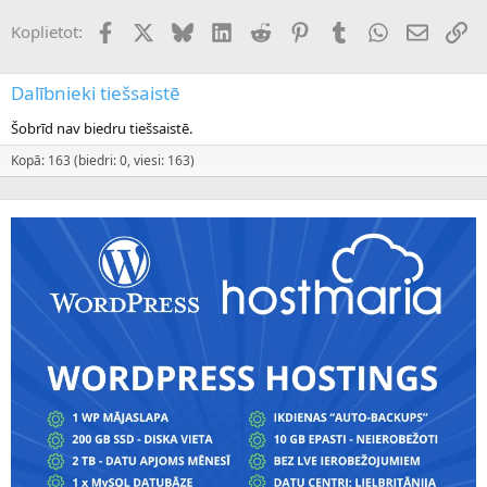
Facebook
X (Twitter)
Bluesky
LinkedIn
Reddit
Pinterest
Tumblr
WhatsApp
E-pasts
Sai
Koplietot:
Dalībnieki tiešsaistē
Šobrīd nav biedru tiešsaistē.
Kopā: 163 (biedri: 0, viesi: 163)