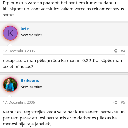
Ptp punktus vareeja paardot, bet par tiem kurus tu dabuu
klikskjinot un lasot veestules laikam vareejas reklameet savus
saitus!
kriz
K
New member
17. Decembris 2006
#4
nesapratu... man pēkšņi rāda ka man ir -0.22 $ ... kāpēc man
aiziet mīnusos?
Briksons
New member
17. Decembris 2006
#5
Varbūt esi reģistrējies kādā saitā par kuru saņēmi samaksu un
pēc tam pārāk ātri esi pārtraucis ar to darboties ( liekas ka
mēnesi bija tajā jāpaliek)