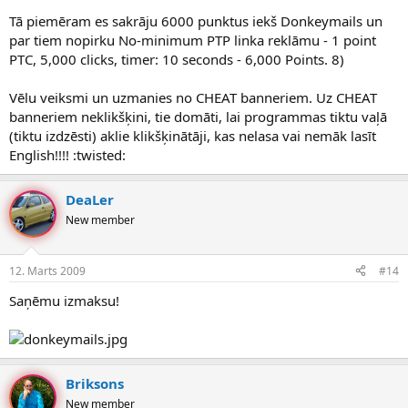
Tā piemēram es sakrāju 6000 punktus iekš Donkeymails un
par tiem nopirku No-minimum PTP linka reklāmu - 1 point
PTC, 5,000 clicks, timer: 10 seconds - 6,000 Points. 8)
Vēlu veiksmi un uzmanies no CHEAT banneriem. Uz CHEAT
banneriem neklikšķini, tie domāti, lai programmas tiktu vaļā
(tiktu izdzēsti) aklie klikšķinātāji, kas nelasa vai nemāk lasīt
English!!!! :twisted:
DeaLer
New member
12. Marts 2009
#14
Saņēmu izmaksu!
Briksons
New member