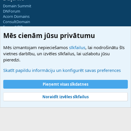
Domain Summit
DNForum
Acorn Domains
ConsultDomain
ForumNDD
Domainforum.ro
Mēs cienām jūsu privātumu
27.be
NamesLot
Mēs izmantojam nepieciešamos
sīkfailus
, lai nodrošinātu šīs
Hostmaria
vietnes darbību, un izvēles sīkfailus, lai uzlabotu jūsu
Atbalsts
pieredzi.
Sazinieties ar mums
Palīdzība
Skatīt papildu informāciju un konfigurēt savas preferences
Noteikumi un nosacījumi
Privātuma politika
Pieņemt visas sīkdatnes
Noraidīt izvēles sīkfailus
®
Community platform by XenForo
© 2010-2025 XenForo Ltd.