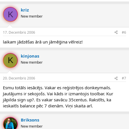
kriz
K
New member
17. Decembris 2006
#6
laikam jādzēšas ārā un jāmēģina vēlreiz!
kinjonas
K
New member
20. Decembris 2006
#7
Esmu totāls iesācējs. Vakar es reģistrējos donkeymails.
Jautājums ir sekojošs. Vai kāds ir izmantojis toolbar. Kur
jāpilda sign up?. Es vakar savācu 35centus. Rakstīts, ka
ieskaitīs balance pēc 7 dienām. Viņi skaita arī.
Briksons
New member