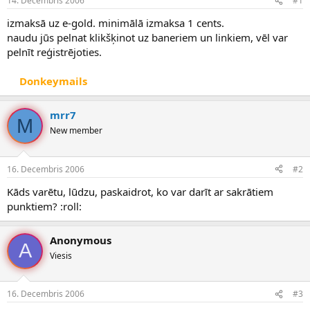
14. Decembris 2006
#1
n
a
a
t
izmaksā uz e-gold. minimālā izmaksa 1 cents.
u
u
naudu jūs pelnat klikšķinot uz baneriem un linkiem, vēl var
z
m
pelnīt reģistrējoties.
s
s
ā
c
Donkeymails
ē
j
mrr7
s
M
New member
16. Decembris 2006
#2
Kāds varētu, lūdzu, paskaidrot, ko var darīt ar sakrātiem
punktiem? :roll:
Anonymous
A
Viesis
16. Decembris 2006
#3