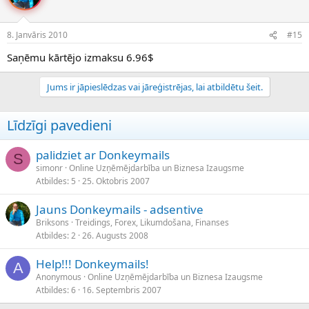
8. Janvāris 2010
#15
Saņēmu kārtējo izmaksu 6.96$
Jums ir jāpieslēdzas vai jāreģistrējas, lai atbildētu šeit.
Līdzīgi pavedieni
palidziet ar Donkeymails
S
simonr
Online Uzņēmējdarbība un Biznesa Izaugsme
Atbildes
5
25. Oktobris 2007
Jauns Donkeymails - adsentive
Briksons
Treidings, Forex, Likumdošana, Finanses
Atbildes
2
26. Augusts 2008
Help!!! Donkeymails!
A
Anonymous
Online Uzņēmējdarbība un Biznesa Izaugsme
Atbildes
6
16. Septembris 2007