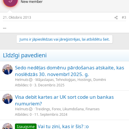
New member
21. Oktobris 2013
#3
...
Jums ir jāpieslēdzas vai jāreģistrējas, lai atbildētu šeit.
Līdzīgi pavedieni
Sedo nedēļas domēnu pārdošanas atskaite, kas
noslēdzās 30. novembrī 2025. g.
Helmuts
Mājaslapas, Tehnoloģijas, Hostings, Domēni
Atbildes
0
3. Decembris 2025
Visa debit kartes ar UK sort code un bankas
numuriem?
Helmuts
Treidings, Forex, Likumdošana, Finanses
Atbildes
0
11. Septembris 2024
Vai tu zini, kas ir šis? :o
Izaugsme