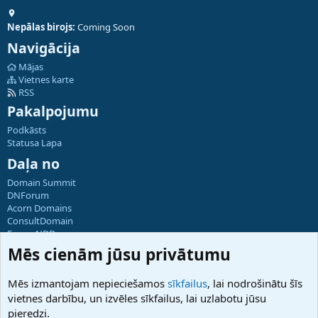
Nepālas birojs:
Coming Soon
Navigācija
Mājas
Vietnes karte
RSS
Pakalpojumu
Podkāsts
Statusa Lapa
Daļa no
Domain Summit
DNForum
Acorn Domains
ConsultDomain
ForumNDD
Domainforum.ro
Mēs cienām jūsu privātumu
27.be
NamesLot
Mēs izmantojam nepieciešamos
sīkfailus
, lai nodrošinātu šīs
Hostmaria
vietnes darbību, un izvēles sīkfailus, lai uzlabotu jūsu
Atbalsts
pieredzi.