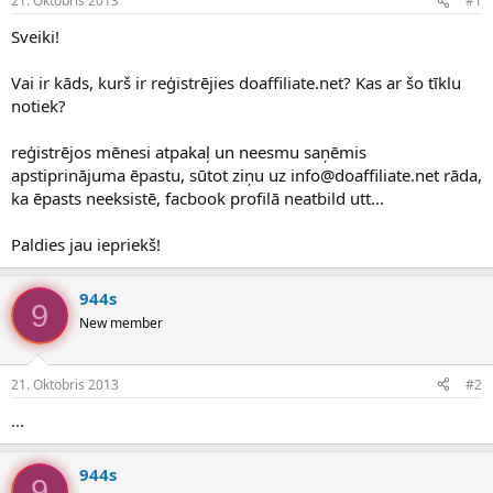
21. Oktobris 2013
#1
n
a
a
t
Sveiki!
u
u
z
m
Vai ir kāds, kurš ir reģistrējies doaffiliate.net? Kas ar šo tīklu
s
s
notiek?
ā
c
ē
reģistrējos mēnesi atpakaļ un neesmu saņēmis
j
apstiprinājuma ēpastu, sūtot ziņu uz info@doaffiliate.net rāda,
s
ka ēpasts neeksistē, facbook profilā neatbild utt...
Paldies jau iepriekš!
944s
9
New member
21. Oktobris 2013
#2
...
944s
9