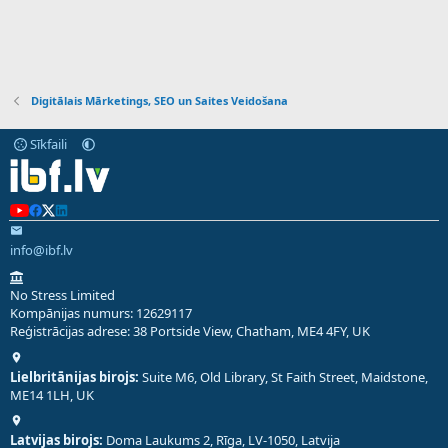
Digitālais Mārketings, SEO un Saites Veidošana
Sīkfaili
info@ibf.lv
No Stress Limited
Kompānijas numurs: 12629117
Reģistrācijas adrese: 38 Portside View, Chatham, ME4 4FY, UK
Lielbritānijas birojs:
Suite M6, Old Library, St Faith Street, Maidstone,
ME14 1LH, UK
Latvijas birojs:
Doma Laukums 2, Rīga, LV-1050, Latvija