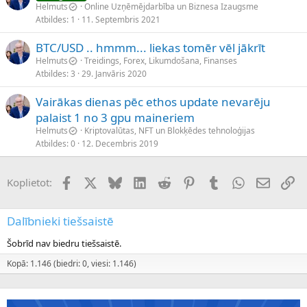
Helmuts
Online Uzņēmējdarbība un Biznesa Izaugsme
Atbildes
1
11. Septembris 2021
BTC/USD .. hmmm... liekas tomēr vēl jākrīt
Helmuts
Treidings, Forex, Likumdošana, Finanses
Atbildes
3
29. Janvāris 2020
Vairākas dienas pēc ethos update nevarēju
palaist 1 no 3 gpu maineriem
Helmuts
Kriptovalūtas, NFT un Blokķēdes tehnoloģijas
Atbildes
0
12. Decembris 2019
Facebook
X (Twitter)
Bluesky
LinkedIn
Reddit
Pinterest
Tumblr
WhatsApp
E-pasts
Sai
Koplietot:
Dalībnieki tiešsaistē
Šobrīd nav biedru tiešsaistē.
Kopā: 1.146 (biedri: 0, viesi: 1.146)