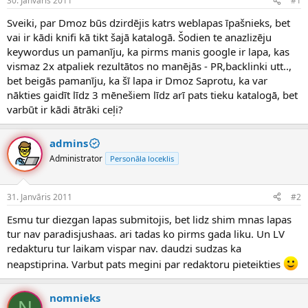
30. Janvāris 2011
#1
n
a
a
t
Sveiki, par Dmoz būs dzirdējis katrs weblapas īpašnieks, bet
u
u
vai ir kādi knifi kā tikt šajā katalogā. Šodien te anazlizēju
z
m
keywordus un pamanīju, ka pirms manis google ir lapa, kas
s
s
vismaz 2x atpaliek rezultātos no manējās - PR,backlinki utt..,
ā
c
bet beigās pamanīju, ka šī lapa ir Dmoz Saprotu, ka var
ē
nākties gaidīt līdz 3 mēnešiem līdz arī pats tieku katalogā, bet
j
varbūt ir kādi ātrāki ceļi?
s
admins
Administrator
Personāla loceklis
31. Janvāris 2011
#2
Esmu tur diezgan lapas submitojis, bet lidz shim mnas lapas
tur nav paradisjushaas. ari tadas ko pirms gada liku. Un LV
redakturu tur laikam vispar nav. daudzi sudzas ka
neapstiprina. Varbut pats megini par redaktoru pieteikties
nomnieks