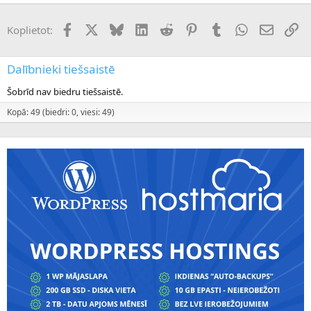
Facebook
X (Twitter)
Bluesky
LinkedIn
Reddit
Pinterest
Tumblr
WhatsApp
E-pasts
Sai
Koplietot:
Dalībnieki tiešsaistē
Šobrīd nav biedru tiešsaistē.
Kopā: 49 (biedri: 0, viesi: 49)