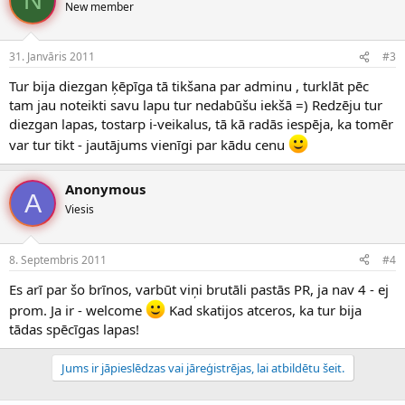
N
New member
31. Janvāris 2011
#3
Tur bija diezgan ķēpīga tā tikšana par adminu , turklāt pēc
tam jau noteikti savu lapu tur nedabūšu iekšā =) Redzēju tur
diezgan lapas, tostarp i-veikalus, tā kā radās iespēja, ka tomēr
var tur tikt - jautājums vienīgi par kādu cenu
Anonymous
A
Viesis
8. Septembris 2011
#4
Es arī par šo brīnos, varbūt viņi brutāli pastās PR, ja nav 4 - ej
prom. Ja ir - welcome
Kad skatijos atceros, ka tur bija
tādas spēcīgas lapas!
Jums ir jāpieslēdzas vai jāreģistrējas, lai atbildētu šeit.