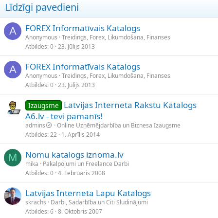
Līdzīgi pavedieni
FOREX Informatīvais Katalogs
A
Anonymous
Treidings, Forex, Likumdošana, Finanses
Atbildes
0
23. Jūlijs 2013
FOREX Informatīvais Katalogs
A
Anonymous
Treidings, Forex, Likumdošana, Finanses
Atbildes
0
23. Jūlijs 2013
Latvijas Interneta Rakstu Katalogs
Izaugsme
A6.lv - tevi pamanīs!
admins
Online Uzņēmējdarbība un Biznesa Izaugsme
Atbildes
22
1. Aprīlis 2014
Nomu katalogs iznoma.lv
M
mika
Pakalpojumi un Freelance Darbi
Atbildes
0
4. Februāris 2008
Latvijas Interneta Lapu Katalogs
skrachs
Darbi, Sadarbība un Citi Sludinājumi
Atbildes
6
8. Oktobris 2007