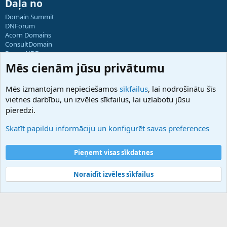
Daļa no
Domain Summit
DNForum
Acorn Domains
ConsultDomain
ForumNDD
Domainforum.ro
Mēs cienām jūsu privātumu
27.be
NamesLot
Mēs izmantojam nepieciešamos
sīkfailus
, lai nodrošinātu šīs
Hostmaria
vietnes darbību, un izvēles sīkfailus, lai uzlabotu jūsu
Atbalsts
pieredzi.
Sazinieties ar mums
Palīdzība
Skatīt papildu informāciju un konfigurēt savas preferences
Noteikumi un nosacījumi
Privātuma politika
Pieņemt visas sīkdatnes
Noraidīt izvēles sīkfailus
®
Community platform by XenForo
© 2010-2025 XenForo Ltd.