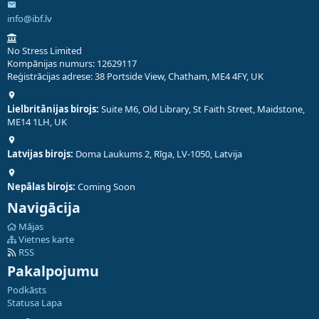
info@ibf.lv
No Stress Limited
Kompānijas numurs: 12629117
Reģistrācijas adrese: 38 Portside View, Chatham, ME4 4FY, UK
Lielbritānijas birojs:
Suite M6, Old Library, St Faith Street, Maidstone,
ME14 1LH, UK
Latvijas birojs:
Doma Laukums 2, Rīga, LV-1050, Latvija
Nepālas birojs:
Coming Soon
Navigācija
Mājas
Vietnes karte
RSS
Pakalpojumu
Podkāsts
Statusa Lapa