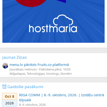
Jaunas Ziņas
menu.lv pārdots Fruits.co platformā
Jaunākais: Helmuts
Piektdiena plkst. 10:03
Mājaslapas, Tehnoloģijas, Hostings, Domēni
Gaidošie pasākumi
RIGA COMM | 8.-9. oktobris, 2026. | Izstāžu centrā
Oct 8
Ķīpsalā
2026
8.-9. oktobris, 2026.