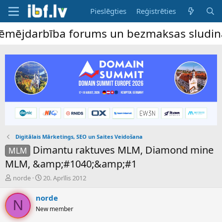
Pieslēgties
Reģistrēties
ējdarbība forums un bezmaksas sludinājumu 
Digitālais Mārketings, SEO un Saites Veidošana
Dimantu raktuves MLM, Diamond mine
MLM
MLM, &amp;#1040;&amp;#1
P
S
norde
20. Aprīlis 2012
a
ā
v
k
norde
N
e
u
New member
d
m
i
a