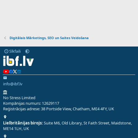
Digitālais Mārketings, SEO un Saites Veidošana
Sīkfaili
info@ibf.lv
No Stress Limited
Kompānijas numurs: 12629117
Reģistrācijas adrese: 38 Portside View, Chatham, ME4 4FY, UK
Lielbritānijas birojs:
Suite M6, Old Library, St Faith Street, Maidstone,
ME14 1LH, UK