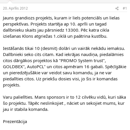
e
d
20. Aprīlis 2012
#1
n
a
a
t
Jauns grandiozs projekts, kuram ir liels potenciāls un lielas
u
u
perspektīvas. Projekts startēja ap 10. aprīli un tagad
z
m
dalībnieku skaits jau pārsniedz 13300. Pēc katra cikla
s
s
iziešanas Klons atgriežas 1.ciklā un paātrina kustību.
ā
c
ē
Iestāšanās tikai 10 (desmit) dolāri un vairāk nekādu iemaksu.
j
Dalībnieki seko cits citam. Kad iekrājas naudiņa, piedalāmies
s
citos dārgākos projektos kā "PROMO System trust",
GOLDBEX", AutoPCL" un citos apmēram 16 gabali. Spēcīgākie
un pieredzējušākie var veidot savu komandu, ja ne var
piedalīties citos. Uz priekšu dosies visi, jo šis ir komandas
projekts.
Varu palielīties. Mans sponsors ir to 12 cilvēku vidū, kuri sāka
šo projektu. Tāpēc neslinkojiet , nāciet un sekojiet mums, kur
jau ir stabila komanda.
Prezentācija