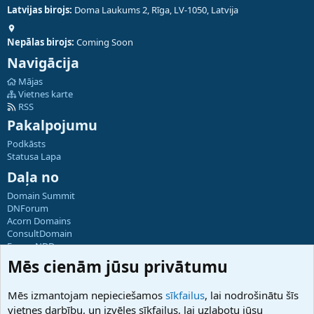
Latvijas birojs:
Doma Laukums 2, Rīga, LV-1050, Latvija
Nepālas birojs:
Coming Soon
Navigācija
Mājas
Vietnes karte
RSS
Pakalpojumu
Podkāsts
Statusa Lapa
Daļa no
Domain Summit
DNForum
Acorn Domains
ConsultDomain
ForumNDD
Domainforum.ro
Mēs cienām jūsu privātumu
27.be
NamesLot
Mēs izmantojam nepieciešamos
sīkfailus
, lai nodrošinātu šīs
Hostmaria
vietnes darbību, un izvēles sīkfailus, lai uzlabotu jūsu