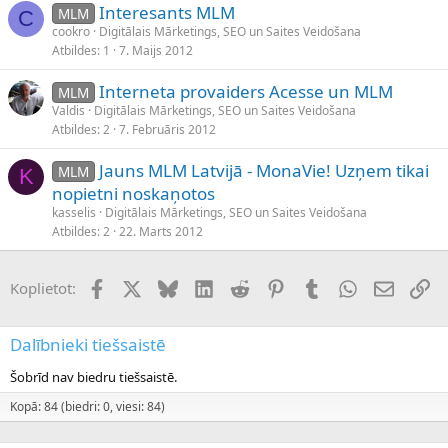
Interesants MLM
MLM
C
cookro
Digitālais Mārketings, SEO un Saites Veidošana
Atbildes
1
7. Maijs 2012
Interneta provaiders Acesse un MLM
MLM
Valdis
Digitālais Mārketings, SEO un Saites Veidošana
Atbildes
2
7. Februāris 2012
Jauns MLM Latvijā - MonaVie! Uzņem tikai
MLM
K
nopietni noskaņotos
kasselis
Digitālais Mārketings, SEO un Saites Veidošana
Atbildes
2
22. Marts 2012
Facebook
X (Twitter)
Bluesky
LinkedIn
Reddit
Pinterest
Tumblr
WhatsApp
E-pasts
Sai
Koplietot:
Dalībnieki tiešsaistē
Šobrīd nav biedru tiešsaistē.
Kopā: 84 (biedri: 0, viesi: 84)