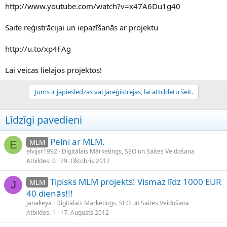
http://www.youtube.com/watch?v=x47A6Du1g40
Saite reģistrācijai un iepazīšanās ar projektu
http://u.to/xp4FAg
Lai veicas lielajos projektos!
Jums ir jāpieslēdzas vai jāreģistrējas, lai atbildētu šeit.
Līdzīgi pavedieni
Pelni ar MLM.
MLM
E
elvijsr1992
Digitālais Mārketings, SEO un Saites Veidošana
Atbildes
0
29. Oktobris 2012
Tipisks MLM projekts! Vismaz līdz 1000 EUR
MLM
J
40 dienās!!!
janakeya
Digitālais Mārketings, SEO un Saites Veidošana
Atbildes
1
17. Augusts 2012