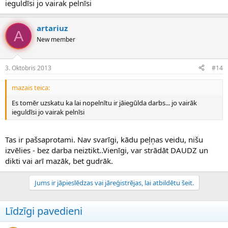
ieguldīsi jo vairak pelnīsi
artariuz
A
New member
3. Oktobris 2013
#14
mazais teica:
Es tomēr uzskatu ka lai nopelnītu ir jāiegūlda darbs... jo vairāk
ieguldīsi jo vairak pelnīsi
Tas ir pašsaprotami. Nav svarīgi, kādu peļņas veidu, nišu
izvēlies - bez darba neiztikt..Vienīgi, var strādāt DAUDZ un
dikti vai arī mazāk, bet gudrāk.
Jums ir jāpieslēdzas vai jāreģistrējas, lai atbildētu šeit.
Līdzīgi pavedieni