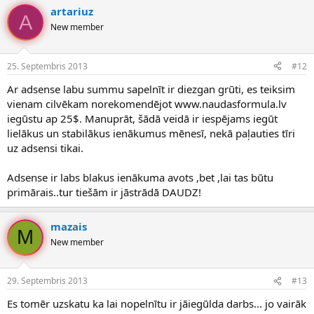
artariuz
A
New member
25. Septembris 2013
#12
Ar adsense labu summu sapelnīt ir diezgan grūti, es teiksim
vienam cilvēkam norekomendējot www.naudasformula.lv
iegūstu ap 25$. Manuprāt, šādā veidā ir iespējams iegūt
lielākus un stabilākus ienākumus mēnesī, nekā paļauties tīri
uz adsensi tikai.
Adsense ir labs blakus ienākuma avots ,bet ,lai tas būtu
primārais..tur tiešām ir jāstrādā DAUDZ!
mazais
M
New member
29. Septembris 2013
#13
Es tomēr uzskatu ka lai nopelnītu ir jāiegūlda darbs... jo vairāk