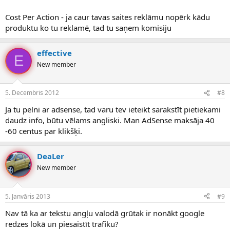
Cost Per Action - ja caur tavas saites reklāmu nopērk kādu
produktu ko tu reklamē, tad tu saņem komisiju
effective
E
New member
5. Decembris 2012
#8
Ja tu pelni ar adsense, tad varu tev ieteikt sarakstīt pietiekami
daudz info, būtu vēlams angliski. Man AdSense maksāja 40
-60 centus par klikšķi.
DeaLer
New member
5. Janvāris 2013
#9
Nav tā ka ar tekstu angļu valodā grūtak ir nonākt google
redzes lokā un piesaistīt trafiku?