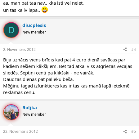
aa, man pat taa nav.. kka isti vel neiet.
un tas ka lv lapa..
diucplesis
D
New member
2. Novembris 2012
#4
Bija uznācis viens brīdis kad pat 4 euro dienā savācas par
kādiem sešiem klikšķiem. Bet tad atkal viss atgriezās vecajās
sliedēs. Septiņi centi pa klikšski - ne vairāk.
Daudzas dienas pat palieku bešā.
Mēģinu tagad izfunktieres kas ir tas kas manā lapā ietekmē
reklāmas cenu.
Roljka
New member
22. Novembris 2012
#5