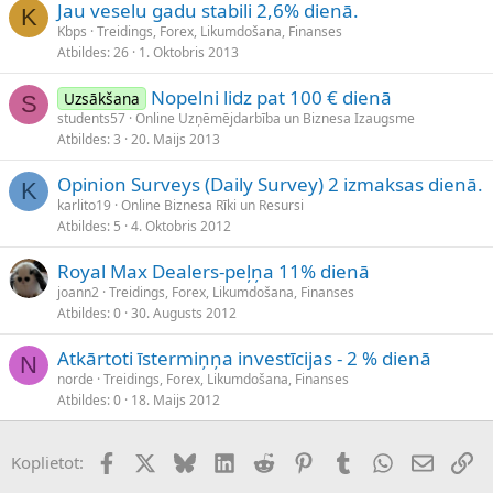
Jau veselu gadu stabili 2,6% dienā.
K
Kbps
Treidings, Forex, Likumdošana, Finanses
Atbildes
26
1. Oktobris 2013
Nopelni lidz pat 100 € dienā
Uzsākšana
S
students57
Online Uzņēmējdarbība un Biznesa Izaugsme
Atbildes
3
20. Maijs 2013
Opinion Surveys (Daily Survey) 2 izmaksas dienā.
K
karlito19
Online Biznesa Rīki un Resursi
Atbildes
5
4. Oktobris 2012
Royal Max Dealers-peļņa 11% dienā
joann2
Treidings, Forex, Likumdošana, Finanses
Atbildes
0
30. Augusts 2012
Atkārtoti īstermiņņa investīcijas - 2 % dienā
N
norde
Treidings, Forex, Likumdošana, Finanses
Atbildes
0
18. Maijs 2012
Facebook
X (Twitter)
Bluesky
LinkedIn
Reddit
Pinterest
Tumblr
WhatsApp
E-pasts
Sai
Koplietot: