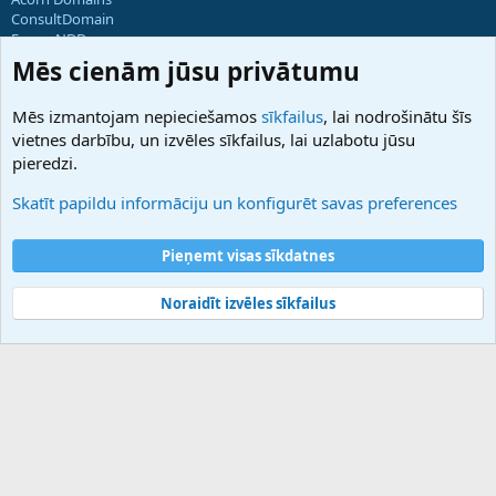
ConsultDomain
ForumNDD
Domainforum.ro
Mēs cienām jūsu privātumu
27.be
NamesLot
Mēs izmantojam nepieciešamos
sīkfailus
, lai nodrošinātu šīs
Hostmaria
vietnes darbību, un izvēles sīkfailus, lai uzlabotu jūsu
Atbalsts
pieredzi.
Sazinieties ar mums
Palīdzība
Skatīt papildu informāciju un konfigurēt savas preferences
Noteikumi un nosacījumi
Privātuma politika
Pieņemt visas sīkdatnes
Noraidīt izvēles sīkfailus
®
Community platform by XenForo
© 2010-2025 XenForo Ltd.