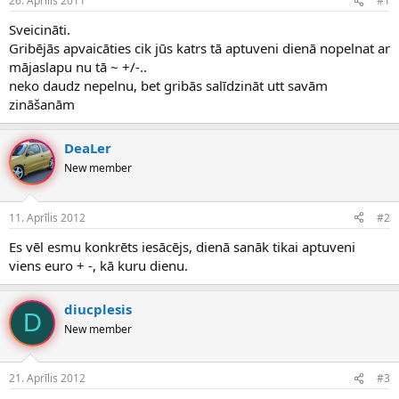
26. Aprīlis 2011
#1
n
a
a
t
Sveicināti.
u
u
Gribējās apvaicāties cik jūs katrs tā aptuveni dienā nopelnat ar
z
m
mājaslapu nu tā ~ +/-..
s
s
neko daudz nepelnu, bet gribās salīdzināt utt savām
ā
c
zināšanām
ē
j
DeaLer
s
New member
11. Aprīlis 2012
#2
Es vēl esmu konkrēts iesācējs, dienā sanāk tikai aptuveni
viens euro + -, kā kuru dienu.
diucplesis
D
New member
21. Aprīlis 2012
#3