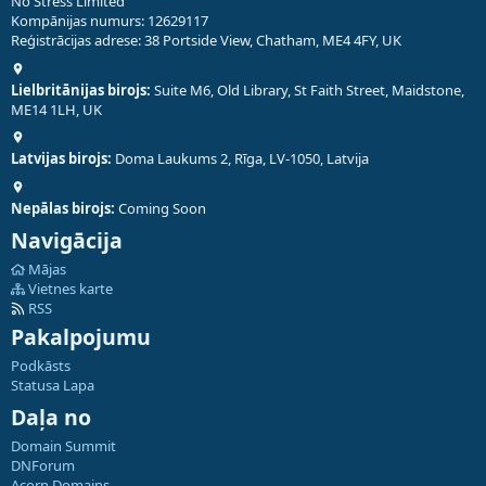
No Stress Limited
Kompānijas numurs: 12629117
Reģistrācijas adrese: 38 Portside View, Chatham, ME4 4FY, UK
Lielbritānijas birojs:
Suite M6, Old Library, St Faith Street, Maidstone,
ME14 1LH, UK
Latvijas birojs:
Doma Laukums 2, Rīga, LV-1050, Latvija
Nepālas birojs:
Coming Soon
Navigācija
Mājas
Vietnes karte
RSS
Pakalpojumu
Podkāsts
Statusa Lapa
Daļa no
Domain Summit
DNForum
Acorn Domains