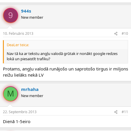
944s
9
New member
10. Februāris 2013
#10
DeaLer teica:
Nav tā ka ar tekstu angļu valodā grūtak ir nonākt google redzes
lokā un piesaistīt trafiku?
Protams, angļu valodā runājošo un saprotošo tirgus ir miljons
reižu lielāks nekā LV
mrhaha
M
New member
22. Septembris 2013
#11
Dienā 1-5eiro