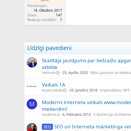
Pievienojies
18. Oktobris 2017
Ziņas
147
Reakciju rezultāts
7
Līdzīgi pavedieni
Skatītāja jautājums par tiešraižu ap
atbilde
Helmuts
25. Aprīlis 2020
Mūsu Jaunumi un Ieteik
Veikals 1A
Kripto.media
20. Janvāris 2018
Kriptovalūtas, NFT
Moderns interneta veikals www.mode
M
meitenēm!
moderns.lv
6. Februāris 2012
E-komercija un Internet
SEO un Interneta mārketinga vei
SEO