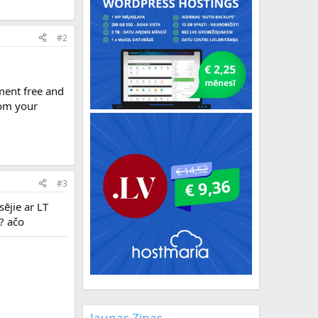
#2
ment free and
om your
#3
sējie ar LT
? ačo
Jaunas Ziņas