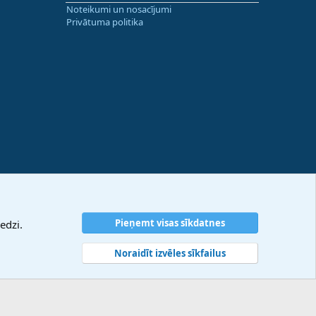
Noteikumi un nosacījumi
Privātuma politika
Pieņemt visas sīkdatnes
edzi.
Noraidīt izvēles sīkfailus