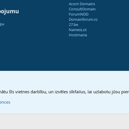
Acorn Domains
ConsultDomain
pojumu
ForumNDD
Domainforum.ro
apa
27.be
NamesLot
Hostmaria
nātu šīs vietnes darbību, un izvēles sīkfailus, lai uzlabotu jūsu pier
rences
®
Community platform by XenForo
© 2010-2025 XenForo Ltd.