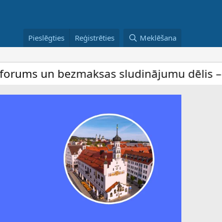
Pieslēgties
Reģistrēties
Meklēšana
n bezmaksas sludinājumu dēlis – dalība ir