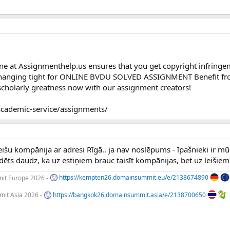
ne at Assignmenthelp.us ensures that you get copyright infringe
 hanging tight for ONLINE BVDU SOLVED ASSIGNMENT Benefit fr
scholarly greatness now with our assignment creators!
academic-service/assignments/
leišu kompānija ar adresi Rīgā.. ja nav noslēpums - īpašnieki ir mū
dēts daudz, ka uz estiņiem brauc taisīt kompānijas, bet uz leišiem
t Europe 2026 -
https://kempten26.domainsummit.eu/e/2138674890
it Asia 2026 -
https://bangkok26.domainsummit.asia/e/2138700650