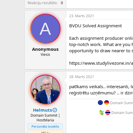
c
Reakciju rezultāts
0
ē
j
23. Marts 2021
s
A
BVDU Solved Assignment
Each assignment producer onli
top-notch work. What are you
Anonymous
opportunity to draw nearer to 
Viesis
https://www.studylivezone.in/
28. Marts 2021
patīkams veikals.. interesanti, 
reģistrētu uzņēmumu? .. ir dzir
Domain Summi
Helmuts
Domain Summ
Domain Summit |
HostMaria
Personāla loceklis
IBF.lv