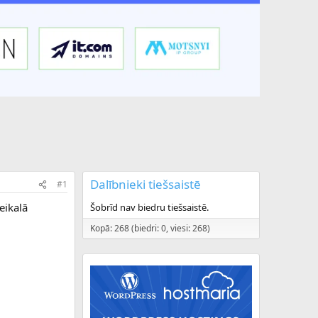
Dalībnieki tiešsaistē
#1
eikalā
Šobrīd nav biedru tiešsaistē.
Kopā: 268 (biedri: 0, viesi: 268)