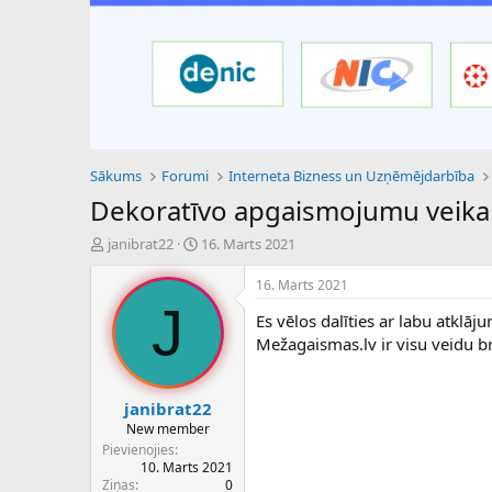
Sākums
Forumi
Interneta Bizness un Uzņēmējdarbība
Dekoratīvo apgaismojumu veika
P
S
janibrat22
16. Marts 2021
a
ā
v
k
16. Marts 2021
e
u
J
Es vēlos dalīties ar labu atklā
d
m
i
a
Mežagaismas.lv ir visu veidu br
e
d
n
a
a
t
janibrat22
u
u
New member
z
m
Pievienojies
s
s
10. Marts 2021
ā
Ziņas
0