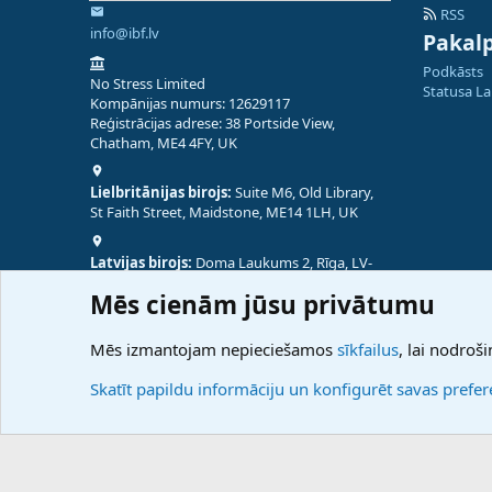
RSS
info@ibf.lv
Pakal
Podkāsts
No Stress Limited
Statusa L
Kompānijas numurs: 12629117
Reģistrācijas adrese: 38 Portside View,
Chatham, ME4 4FY, UK
Lielbritānijas birojs:
Suite M6, Old Library,
St Faith Street, Maidstone, ME14 1LH, UK
Latvijas birojs:
Doma Laukums 2, Rīga, LV-
1050, Latvija
Mēs cienām jūsu privātumu
Nepālas birojs:
Coming Soon
Mēs izmantojam nepieciešamos
sīkfailus
, lai nodroši
Skatīt papildu informāciju un konfigurēt savas prefe