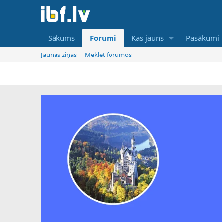
Sākums
Forumi
Kas jauns
Pasākumi
Jaunas ziņas
Meklēt forumos
IB