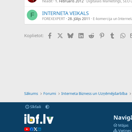
headit
1. Februāris 2012
Digitālais Mārketings, SEO 
INTERNETA VEIKALS
F
FOREXEXPERT
28. Jūlijs 2011
E-komercija un Interneta
Facebook
X (Twitter)
Bluesky
LinkedIn
Reddit
Pinterest
Tumblr
Wh
Koplietot:
Sākums
Forumi
Interneta Bizness un Uzņēmējdarbība
Sīkfaili
Navigā
Mājas
Vietnes