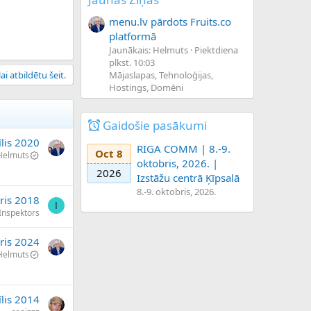
menu.lv pārdots Fruits.co
platformā
Jaunākais: Helmuts
Piektdiena
plkst. 10:03
Mājaslapas, Tehnoloģijas,
ai atbildētu šeit.
Hostings, Domēni
Gaidošie pasākumi
īlis 2020
RIGA COMM | 8.-9.
Oct 8
Helmuts
oktobris, 2026. |
2026
Izstāžu centrā Ķīpsalā
8.-9. oktobris, 2026.
āris 2018
I
Inspektors
ris 2024
Helmuts
īlis 2014