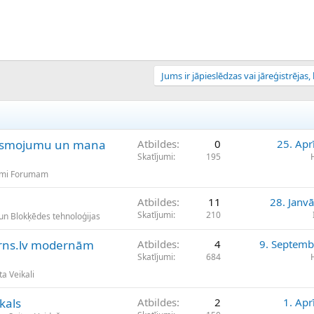
Jums ir jāpieslēdzas vai jāreģistrējas, l
gaismojumu un mana
Atbildes
0
25. Apr
Skatījumi
195
umi Forumam
Atbildes
11
28. Janv
Skatījumi
210
 un Blokķēdes tehnoloģijas
rns.lv modernām
Atbildes
4
9. Septemb
Skatījumi
684
a Veikali
kals
Atbildes
2
1. Apr