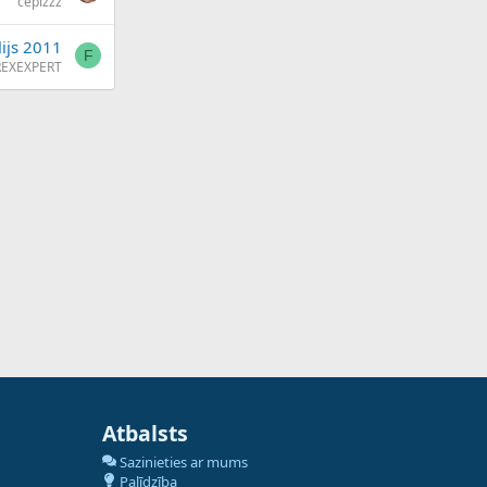
cepizzz
lijs 2011
F
REXEXPERT
Atbalsts
Sazinieties ar mums
Palīdzība