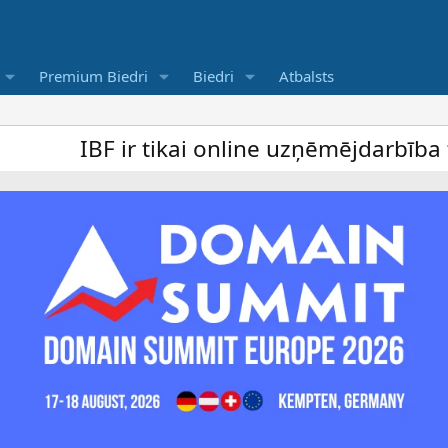
Premium Biedri
Biedri
Atbalsts
F ir tikai online uzņēmējdarbība forums u