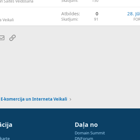
Skatījumi
150
un Saites Veidošana
Atbildes
0
28. Jū
Skatījumi
91
FO
 Veikali
atsApp
E-pasts
Saiti
E-komercija un Interneta Veikali
cija
Daļa no
Domain Summit
 karte
DNForum