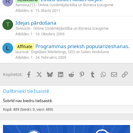
R
Ramona215
Online Uzņēmējdarbība un Biznesa Izaugsme
Atbildes
4
15. Marts 2011
Idejas pārdošana
T
Tenisisits
Online Uzņēmējdarbība un Biznesa Izaugsme
Atbildes
1
10. Oktobris 2009
Programmas prieksh popularizeshanas.
Affiliate
L
laurisuk
Digitālais Mārketings, SEO un Saites Veidošana
Atbildes
1
24. Februāris 2009
Facebook
X (Twitter)
Bluesky
LinkedIn
Reddit
Pinterest
Tumblr
WhatsApp
E-pasts
Sai
Koplietot:
Dalībnieki tiešsaistē
Šobrīd nav biedru tiešsaistē.
Kopā: 489 (biedri: 0, viesi: 489)