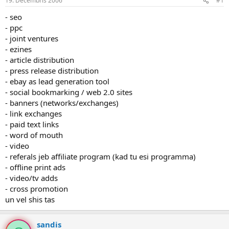
19. Decembris 2006
#1
n
a
a
t
- seo
u
u
- ppc
z
m
- joint ventures
s
s
- ezines
ā
c
- article distribution
ē
- press release distribution
j
- ebay as lead generation tool
s
- social bookmarking / web 2.0 sites
- banners (networks/exchanges)
- link exchanges
- paid text links
- word of mouth
- video
- referals jeb affiliate program (kad tu esi programma)
- offline print ads
- video/tv adds
- cross promotion
un vel shis tas
sandis