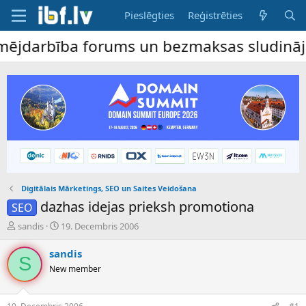
Pieslēgties
Reģistrēties
arbība forums un bezmaksas sludinājumu dē
Digitālais Mārketings, SEO un Saites Veidošana
dazhas idejas prieksh promotiona
SEO
P
S
sandis
19. Decembris 2006
a
ā
v
k
sandis
S
e
u
New member
d
m
i
a
e
d