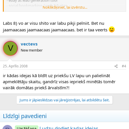
- ebay as lead generation tool
- social bookmarking / web 2.0 sites
Noklikšķiniet, lai izvērstu...
- banners (networks/exchanges)
- link exchanges
- paid text links
Labs 8) vo ar visu shito var labu pikji pelniit. Bet nu
- word of mouth
jaamaacaas jaamaacaas jaamaacaas. bet ir taa veerts
- video
- referals jeb affiliate program (kad tu esi programma)
- offline print ads
vectevs
V
- video/tv adds
New member
- cross promotion
un vel shis tas
25. Aprīlis 2008
#4
ir kādas idejas kā bīdīt uz priekšu LV lapu un palielināt
apmeklētāju skaitu, gandrīz visas iepriekš minētās tomēr
vairāk domātas priekš ārvalstīm?!
Jums ir jāpieslēdzas vai jāreģistrējas, lai atbildētu šeit.
Līdzīgi pavedieni
Ludzu dodiet kadas idejas.
Uzsākšana