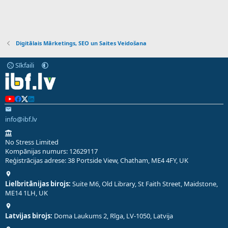
Digitālais Mārketings, SEO un Saites Veidošana
Sīkfaili
info@ibf.lv
No Stress Limited
Kompānijas numurs: 12629117
Reģistrācijas adrese: 38 Portside View, Chatham, ME4 4FY, UK
Lielbritānijas birojs:
Suite M6, Old Library, St Faith Street, Maidstone,
ME14 1LH, UK
Latvijas birojs:
Doma Laukums 2, Rīga, LV-1050, Latvija