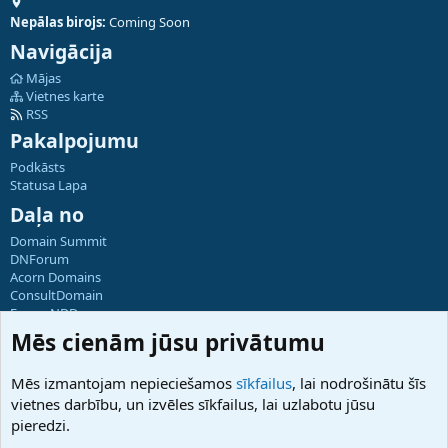
Nepālas birojs:
Coming Soon
Navigācija
Mājas
Vietnes karte
RSS
Pakalpojumu
Podkāsts
Statusa Lapa
Daļa no
Domain Summit
DNForum
Acorn Domains
ConsultDomain
ForumNDD
Domainforum.ro
Mēs cienām jūsu privātumu
27.be
NamesLot
Mēs izmantojam nepieciešamos
sīkfailus
, lai nodrošinātu šīs
Hostmaria
vietnes darbību, un izvēles sīkfailus, lai uzlabotu jūsu
Atbalsts
pieredzi.
Sazinieties ar mums